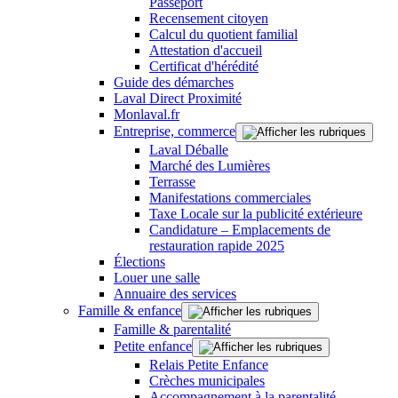
Passeport
Recensement citoyen
Calcul du quotient familial
Attestation d'accueil
Certificat d'hérédité
Guide des démarches
Laval Direct Proximité
Monlaval.fr
Entreprise, commerce
Laval Déballe
Marché des Lumières
Terrasse
Manifestations commerciales
Taxe Locale sur la publicité extérieure
Candidature – Emplacements de
restauration rapide 2025
Élections
Louer une salle
Annuaire des services
Famille & enfance
Famille & parentalité
Petite enfance
Relais Petite Enfance
Crèches municipales
Accompagnement à la parentalité