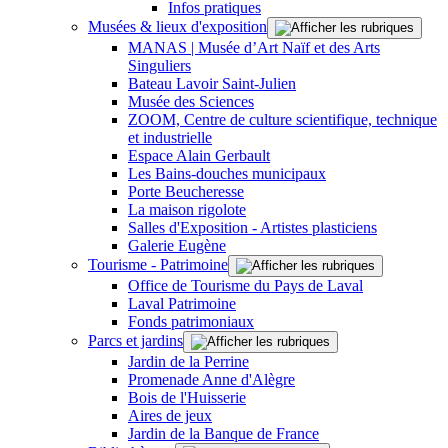
Infos pratiques
Musées & lieux d'exposition
MANAS | Musée d’Art Naïf et des Arts
Singuliers
Bateau Lavoir Saint-Julien
Musée des Sciences
ZOOM, Centre de culture scientifique, technique
et industrielle
Espace Alain Gerbault
Les Bains-douches municipaux
Porte Beucheresse
La maison rigolote
Salles d'Exposition - Artistes plasticiens
Galerie Eugène
Tourisme - Patrimoine
Office de Tourisme du Pays de Laval
Laval Patrimoine
Fonds patrimoniaux
Parcs et jardins
Jardin de la Perrine
Promenade Anne d'Alègre
Bois de l'Huisserie
Aires de jeux
Jardin de la Banque de France