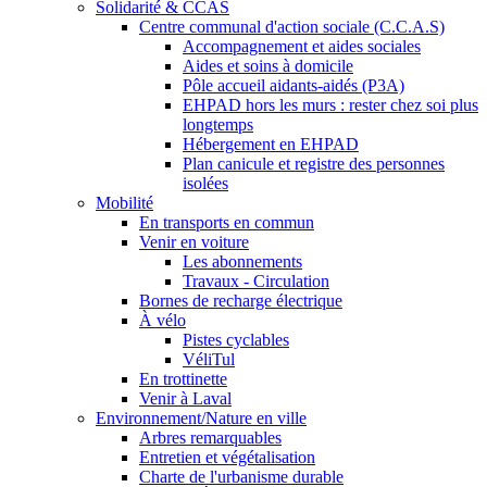
Solidarité & CCAS
Centre communal d'action sociale (C.C.A.S)
Accompagnement et aides sociales
Aides et soins à domicile
Pôle accueil aidants-aidés (P3A)
EHPAD hors les murs : rester chez soi plus
longtemps
Hébergement en EHPAD
Plan canicule et registre des personnes
isolées
Mobilité
En transports en commun
Venir en voiture
Les abonnements
Travaux - Circulation
Bornes de recharge électrique
À vélo
Pistes cyclables
VéliTul
En trottinette
Venir à Laval
Environnement/Nature en ville
Arbres remarquables
Entretien et végétalisation
Charte de l'urbanisme durable