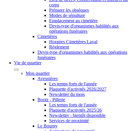
corps
Préparer les obsèques
Modes de sépulture
Emplacement au cimetière
Devis-type d'organismes habilités aux
opérations funéraires
Cimetières
Horaires Cimetières Laval
Règlement
Devis-type d'organismes habilités aux opérations
funéraires
Vie de quartier
Mon quartier
Avesnières
Les temps forts de l'année
Plaquette d'activités 2026/2027
Newsletter du mois
Bootz - Pillerie
Les temps forts de l'année
Plaquette d'activités 2025/26
Newsletter - bientôt disponible
Services de proximité
Le Bourny