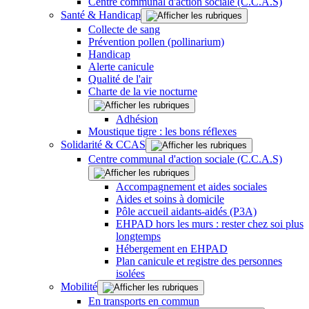
Centre communal d'action sociale (C.C.A.S)
Santé & Handicap
Collecte de sang
Prévention pollen (pollinarium)
Handicap
Alerte canicule
Qualité de l'air
Charte de la vie nocturne
Adhésion
Moustique tigre : les bons réflexes
Solidarité & CCAS
Centre communal d'action sociale (C.C.A.S)
Accompagnement et aides sociales
Aides et soins à domicile
Pôle accueil aidants-aidés (P3A)
EHPAD hors les murs : rester chez soi plus
longtemps
Hébergement en EHPAD
Plan canicule et registre des personnes
isolées
Mobilité
En transports en commun