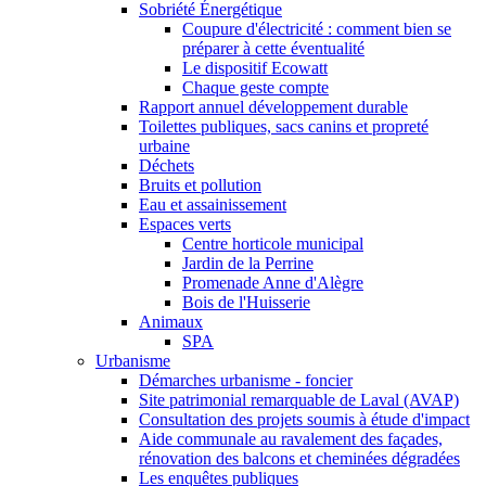
Sobriété Énergétique
Coupure d'électricité : comment bien se
préparer à cette éventualité
Le dispositif Ecowatt
Chaque geste compte
Rapport annuel développement durable
Toilettes publiques, sacs canins et propreté
urbaine
Déchets
Bruits et pollution
Eau et assainissement
Espaces verts
Centre horticole municipal
Jardin de la Perrine
Promenade Anne d'Alègre
Bois de l'Huisserie
Animaux
SPA
Urbanisme
Démarches urbanisme - foncier
Site patrimonial remarquable de Laval (AVAP)
Consultation des projets soumis à étude d'impact
Aide communale au ravalement des façades,
rénovation des balcons et cheminées dégradées
Les enquêtes publiques