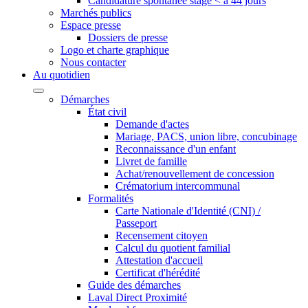
Candidature spontanée stage < à 44 jours
Marchés publics
Espace presse
Dossiers de presse
Logo et charte graphique
Nous contacter
Au quotidien
Démarches
État civil
Demande d'actes
Mariage, PACS, union libre, concubinage
Reconnaissance d'un enfant
Livret de famille
Achat/renouvellement de concession
Crématorium intercommunal
Formalités
Carte Nationale d'Identité (CNI) /
Passeport
Recensement citoyen
Calcul du quotient familial
Attestation d'accueil
Certificat d'hérédité
Guide des démarches
Laval Direct Proximité