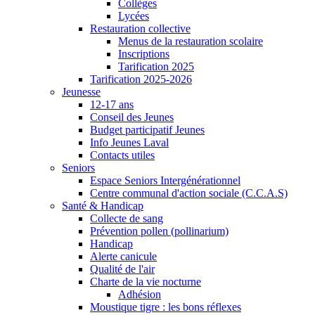
Collèges
Lycées
Restauration collective
Menus de la restauration scolaire
Inscriptions
Tarification 2025
Tarification 2025-2026
Jeunesse
12-17 ans
Conseil des Jeunes
Budget participatif Jeunes
Info Jeunes Laval
Contacts utiles
Seniors
Espace Seniors Intergénérationnel
Centre communal d'action sociale (C.C.A.S)
Santé & Handicap
Collecte de sang
Prévention pollen (pollinarium)
Handicap
Alerte canicule
Qualité de l'air
Charte de la vie nocturne
Adhésion
Moustique tigre : les bons réflexes