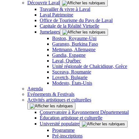
Découvrir Laval
Travailler & vivre à Laval
Laval Patrimoine
Office de Tourisme du Pays de Laval
Capitale de la Réalité Virtuelle
Jumelages
Boston, Royaume-Uni
Garango, Burkina Faso
Mettmann, Allemagne
Gandia, Espagne
Laval, Québec
Unité régionale de Chalcidique, Grèce
Suceava, Roumanie
Lovetch, Bulgarie
Modesto, États-Unis
Agenda
Evénements & Festivals
Activités artistiques et culturelles
Conservatoire à Rayonnement Départemental
Éducation artistique et culturelle
Université populaire
Programme
Pré-inscriptions