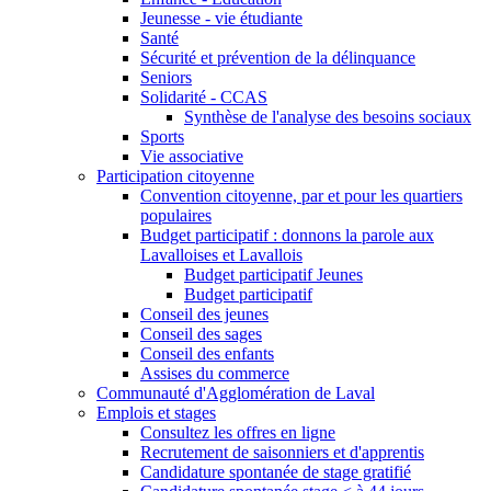
Jeunesse - vie étudiante
Santé
Sécurité et prévention de la délinquance
Seniors
Solidarité - CCAS
Synthèse de l'analyse des besoins sociaux
Sports
Vie associative
Participation citoyenne
Convention citoyenne, par et pour les quartiers
populaires
Budget participatif : donnons la parole aux
Lavalloises et Lavallois
Budget participatif Jeunes
Budget participatif
Conseil des jeunes
Conseil des sages
Conseil des enfants
Assises du commerce
Communauté d'Agglomération de Laval
Emplois et stages
Consultez les offres en ligne
Recrutement de saisonniers et d'apprentis
Candidature spontanée de stage gratifié