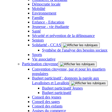
Démocratie locale
Mobilité
Environnement
Famille
Enfance - Education
Jeunesse - vie étudiante
Santé
Sécurité et prévention de la délinquance
Seniors
Solidarité - CCAS
Synthèse de l'analyse des besoins sociaux
Sports
Vie associative
Participation citoyenne
Convention citoyenne, par et pour les quartiers
populaires
Budget participatif : donnons la parole aux
Lavalloises et Lavallois
Budget participatif Jeunes
Budget participatif
Conseil des jeunes
Conseil des sages
Conseil des enfants
Assises du commerce