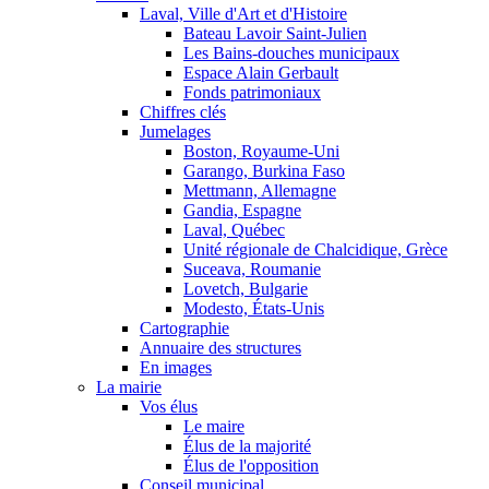
Laval, Ville d'Art et d'Histoire
Bateau Lavoir Saint-Julien
Les Bains-douches municipaux
Espace Alain Gerbault
Fonds patrimoniaux
Chiffres clés
Jumelages
Boston, Royaume-Uni
Garango, Burkina Faso
Mettmann, Allemagne
Gandia, Espagne
Laval, Québec
Unité régionale de Chalcidique, Grèce
Suceava, Roumanie
Lovetch, Bulgarie
Modesto, États-Unis
Cartographie
Annuaire des structures
En images
La mairie
Vos élus
Le maire
Élus de la majorité
Élus de l'opposition
Conseil municipal