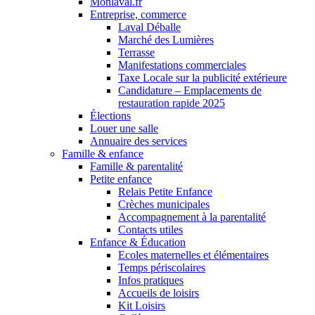
Monlaval.fr
Entreprise, commerce
Laval Déballe
Marché des Lumières
Terrasse
Manifestations commerciales
Taxe Locale sur la publicité extérieure
Candidature – Emplacements de
restauration rapide 2025
Élections
Louer une salle
Annuaire des services
Famille & enfance
Famille & parentalité
Petite enfance
Relais Petite Enfance
Crèches municipales
Accompagnement à la parentalité
Contacts utiles
Enfance & Éducation
Ecoles maternelles et élémentaires
Temps périscolaires
Infos pratiques
Accueils de loisirs
Kit Loisirs