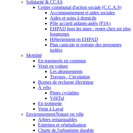
Solidarité & CCAS
Centre communal d'action sociale (C.C.A.S)
Accompagnement et aides sociales
Aides et soins à domicile
Pôle accueil aidants-aidés (P3A)
EHPAD hors les murs : rester chez soi plus
longtemps
Hébergement en EHPAD
Plan canicule et registre des personnes
isolées
Mobilité
En transports en commun
Venir en voiture
Les abonnements
Travaux - Circulation
Bornes de recharge électrique
À vélo
Pistes cyclables
VéliTul
En trottinette
Venir à Laval
Environnement/Nature en ville
Arbres remarquables
Entretien et végétalisation
Charte de l'urbanisme durable