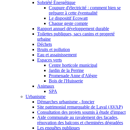
Sobriété Énergétique
Coupure d'électricité : comment bien se
préparer à cette éventualité
Le dispositif Ecowatt
Chaque geste compte
Rapport annuel développement durable
Toilettes publiques, sacs canins et propreté
urbaine
Déchets
Bruits et pollution
Eau et assainissement
Espaces verts
Centre horticole municipal
Jardin de la Perrine
Promenade Anne d'Alègre
Bois de l'Huisserie
Animaux
SPA
Urbanisme
Démarches urbanisme - foncier
Site patrimonial remarquable de Laval (AVAP)
Consultation des projets soumis à étude d'impact
Aide communale au ravalement des façades,
rénovation des balcons et cheminées dégradées
Les enquêtes publiques