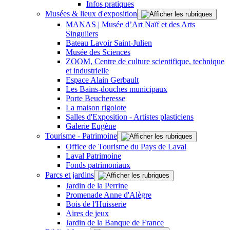
Infos pratiques
Musées & lieux d'exposition
MANAS | Musée d’Art Naïf et des Arts
Singuliers
Bateau Lavoir Saint-Julien
Musée des Sciences
ZOOM, Centre de culture scientifique, technique
et industrielle
Espace Alain Gerbault
Les Bains-douches municipaux
Porte Beucheresse
La maison rigolote
Salles d'Exposition - Artistes plasticiens
Galerie Eugène
Tourisme - Patrimoine
Office de Tourisme du Pays de Laval
Laval Patrimoine
Fonds patrimoniaux
Parcs et jardins
Jardin de la Perrine
Promenade Anne d'Alègre
Bois de l'Huisserie
Aires de jeux
Jardin de la Banque de France