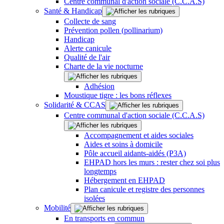
Centre communal d'action sociale (C.C.A.S)
Santé & Handicap
Collecte de sang
Prévention pollen (pollinarium)
Handicap
Alerte canicule
Qualité de l'air
Charte de la vie nocturne
Adhésion
Moustique tigre : les bons réflexes
Solidarité & CCAS
Centre communal d'action sociale (C.C.A.S)
Accompagnement et aides sociales
Aides et soins à domicile
Pôle accueil aidants-aidés (P3A)
EHPAD hors les murs : rester chez soi plus
longtemps
Hébergement en EHPAD
Plan canicule et registre des personnes
isolées
Mobilité
En transports en commun