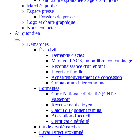
Candidature spontanée stage < à 44 jours
Marchés publics
Espace presse
Dossiers de presse
Logo et charte graphique
Nous contacter
Au quotidien
Démarches
État civil
Demande d'actes
Mariage, PACS, union libre, concubinage
Reconnaissance d'un enfant
Livret de famille
Achat/renouvellement de concession
Crématorium intercommunal
Formalités
Carte Nationale d'Identité (CNI) /
Passeport
Recensement citoyen
Calcul du quotient familial
Attestation d'accueil
Certificat d'hérédité
Guide des démarches
Laval Direct Proximité