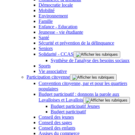
Démocratie locale
Mobilité
Environnement
Famille
Enfance - Education
Jeunesse - vie étudiante
Santé
Sécurité et prévention de la délinquance
Seniors
Solidarité - CCAS
Synthèse de l'analyse des besoins sociaux
Sports
Vie associative
Participation citoyenne
Convention citoyenne, par et pour les quartiers
populaires
Budget participatif : donnons la parole aux
Lavalloises et Lavallois
Budget participatif Jeunes
Budget participatif
Conseil des jeunes
Conseil des sages
Conseil des enfants
Assises du commerce