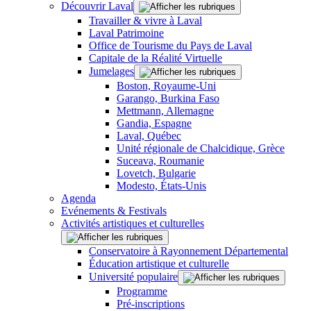
Découvrir Laval
Travailler & vivre à Laval
Laval Patrimoine
Office de Tourisme du Pays de Laval
Capitale de la Réalité Virtuelle
Jumelages
Boston, Royaume-Uni
Garango, Burkina Faso
Mettmann, Allemagne
Gandia, Espagne
Laval, Québec
Unité régionale de Chalcidique, Grèce
Suceava, Roumanie
Lovetch, Bulgarie
Modesto, États-Unis
Agenda
Evénements & Festivals
Activités artistiques et culturelles
Conservatoire à Rayonnement Départemental
Éducation artistique et culturelle
Université populaire
Programme
Pré-inscriptions