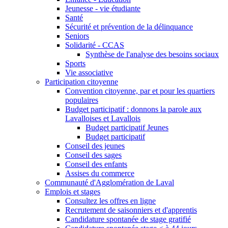
Jeunesse - vie étudiante
Santé
Sécurité et prévention de la délinquance
Seniors
Solidarité - CCAS
Synthèse de l'analyse des besoins sociaux
Sports
Vie associative
Participation citoyenne
Convention citoyenne, par et pour les quartiers
populaires
Budget participatif : donnons la parole aux
Lavalloises et Lavallois
Budget participatif Jeunes
Budget participatif
Conseil des jeunes
Conseil des sages
Conseil des enfants
Assises du commerce
Communauté d'Agglomération de Laval
Emplois et stages
Consultez les offres en ligne
Recrutement de saisonniers et d'apprentis
Candidature spontanée de stage gratifié