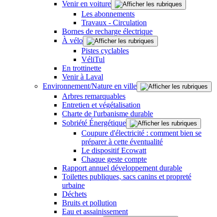
Venir en voiture
Les abonnements
Travaux - Circulation
Bornes de recharge électrique
À vélo
Pistes cyclables
VéliTul
En trottinette
Venir à Laval
Environnement/Nature en ville
Arbres remarquables
Entretien et végétalisation
Charte de l'urbanisme durable
Sobriété Énergétique
Coupure d'électricité : comment bien se
préparer à cette éventualité
Le dispositif Ecowatt
Chaque geste compte
Rapport annuel développement durable
Toilettes publiques, sacs canins et propreté
urbaine
Déchets
Bruits et pollution
Eau et assainissement