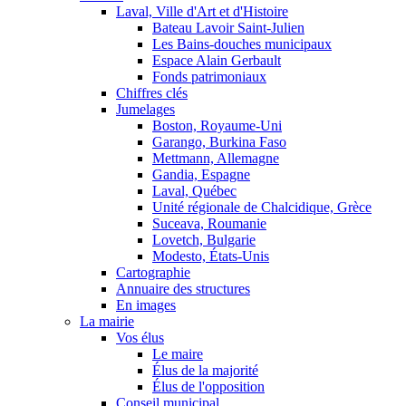
Laval, Ville d'Art et d'Histoire
Bateau Lavoir Saint-Julien
Les Bains-douches municipaux
Espace Alain Gerbault
Fonds patrimoniaux
Chiffres clés
Jumelages
Boston, Royaume-Uni
Garango, Burkina Faso
Mettmann, Allemagne
Gandia, Espagne
Laval, Québec
Unité régionale de Chalcidique, Grèce
Suceava, Roumanie
Lovetch, Bulgarie
Modesto, États-Unis
Cartographie
Annuaire des structures
En images
La mairie
Vos élus
Le maire
Élus de la majorité
Élus de l'opposition
Conseil municipal