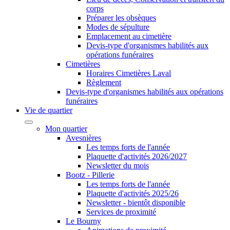
corps
Préparer les obsèques
Modes de sépulture
Emplacement au cimetière
Devis-type d'organismes habilités aux
opérations funéraires
Cimetières
Horaires Cimetières Laval
Règlement
Devis-type d'organismes habilités aux opérations
funéraires
Vie de quartier
Mon quartier
Avesnières
Les temps forts de l'année
Plaquette d'activités 2026/2027
Newsletter du mois
Bootz - Pillerie
Les temps forts de l'année
Plaquette d'activités 2025/26
Newsletter - bientôt disponible
Services de proximité
Le Bourny