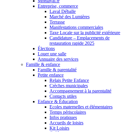
Monlaval.fr
Entreprise, commerce
Laval Déballe
Marché des Lumières
Terrasse
Manifestations commerciales
Taxe Locale sur la publicité extérieure
Candidature – Emplacements de
restauration rapide 2025
Élections
Louer une salle
Annuaire des services
Famille & enfance
Famille & parentalité
Petite enfance
Relais Petite Enfance
Crèches municipales
Accompagnement à la parentalité
Contacts utiles
Enfance & Éducation
Ecoles maternelles et élémentaires
Temps périscolaires
Infos pratiques
Accueils de loisirs
Kit Loisirs