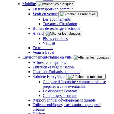
Mobilité
En transports en commun
Venir en voiture
Les abonnements
Travaux - Circulation
Bornes de recharge électrique
À vélo
Pistes cyclables
VéliTul
En trottinette
Venir à Laval
Environnement/Nature en ville
Arbres remarquables
Entretien et végétalisation
Charte de l'urbanisme durable
Sobriété Énergétique
Coupure d'électricité : comment bien se
préparer à cette éventualité
Le dispositif Ecowatt
Chaque geste compte
Rapport annuel développement durable
Toilettes publiques, sacs canins et propreté
urbaine
Déchets