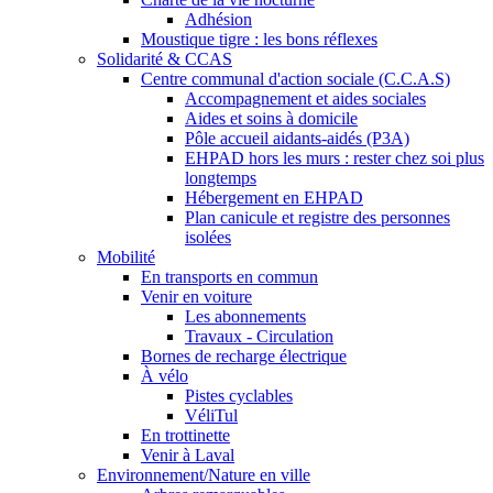
Adhésion
Moustique tigre : les bons réflexes
Solidarité & CCAS
Centre communal d'action sociale (C.C.A.S)
Accompagnement et aides sociales
Aides et soins à domicile
Pôle accueil aidants-aidés (P3A)
EHPAD hors les murs : rester chez soi plus
longtemps
Hébergement en EHPAD
Plan canicule et registre des personnes
isolées
Mobilité
En transports en commun
Venir en voiture
Les abonnements
Travaux - Circulation
Bornes de recharge électrique
À vélo
Pistes cyclables
VéliTul
En trottinette
Venir à Laval
Environnement/Nature en ville