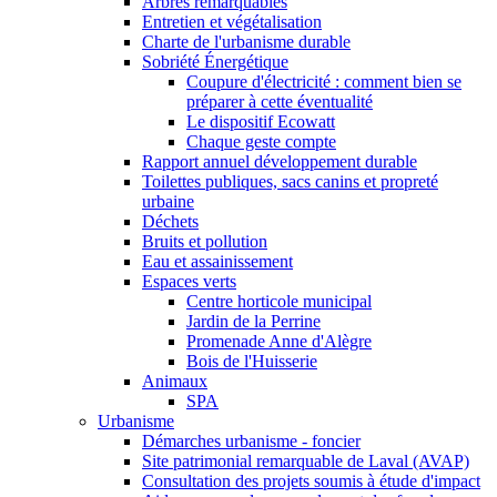
Arbres remarquables
Entretien et végétalisation
Charte de l'urbanisme durable
Sobriété Énergétique
Coupure d'électricité : comment bien se
préparer à cette éventualité
Le dispositif Ecowatt
Chaque geste compte
Rapport annuel développement durable
Toilettes publiques, sacs canins et propreté
urbaine
Déchets
Bruits et pollution
Eau et assainissement
Espaces verts
Centre horticole municipal
Jardin de la Perrine
Promenade Anne d'Alègre
Bois de l'Huisserie
Animaux
SPA
Urbanisme
Démarches urbanisme - foncier
Site patrimonial remarquable de Laval (AVAP)
Consultation des projets soumis à étude d'impact