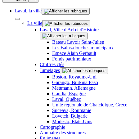
Laval, la ville
La ville
Laval, Ville d'Art et d'Histoire
Bateau Lavoir Saint-Julien
Les Bains-douches municipaux
Espace Alain Gerbault
Fonds patrimoniaux
Chiffres clés
Jumelages
Boston, Royaume-Uni
Garango, Burkina Faso
Mettmann, Allemagne
Gandia, Espagne
Laval, Québec
Unité régionale de Chalcidique, Grèce
Suceava, Roumanie
Lovetch, Bulgarie
Modesto, États-Unis
Cartographie
Annuaire des structures
En images