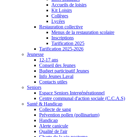
Accueils de loisirs
Kit Loisirs
Collèges
Lycées
Restauration collective
Menus de la restauration scolaire
Inscriptions
Tarification 2025
Tarification 2025-2026
Jeunesse
12-17 ans
Conseil des Jeunes
Budget participatif Jeunes
Info Jeunes Laval
Contacts utiles
Seniors
Espace Seniors Intergénérationnel
Centre communal d'action sociale (C.C.A.S)
Santé & Handicap
Collecte de sang
Prévention pollen (pollinarium)
Handicap
Alerte canicule
Qualité de l'air
Charte de la vie nocturne