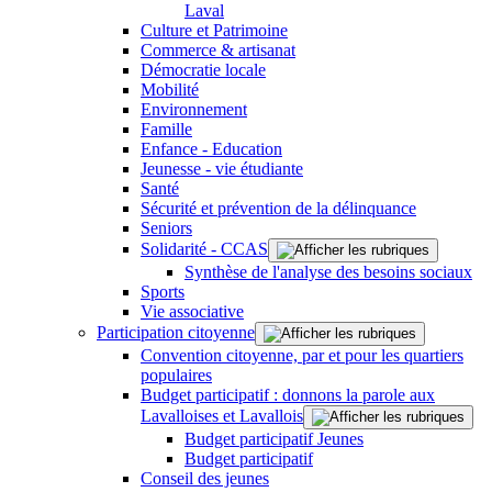
Laval
Culture et Patrimoine
Commerce & artisanat
Démocratie locale
Mobilité
Environnement
Famille
Enfance - Education
Jeunesse - vie étudiante
Santé
Sécurité et prévention de la délinquance
Seniors
Solidarité - CCAS
Synthèse de l'analyse des besoins sociaux
Sports
Vie associative
Participation citoyenne
Convention citoyenne, par et pour les quartiers
populaires
Budget participatif : donnons la parole aux
Lavalloises et Lavallois
Budget participatif Jeunes
Budget participatif
Conseil des jeunes