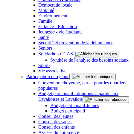
Démocratie locale
Mobilité
Environnement
Famille
Enfance - Education
Jeunesse - vie étudiante
Santé
Sécurité et prévention de la délinquance
Seniors
Solidarité - CCAS
Synthèse de l'analyse des besoins sociaux
Sports
Vie associative
Participation citoyenne
Convention citoyenne, par et pour les quartiers
populaires
Budget participatif : donnons la parole aux
Lavalloises et Lavallois
Budget participatif Jeunes
Budget participatif
Conseil des jeunes
Conseil des sages
Conseil des enfants
Assises du commerce