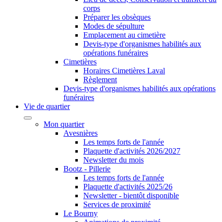
corps
Préparer les obsèques
Modes de sépulture
Emplacement au cimetière
Devis-type d'organismes habilités aux
opérations funéraires
Cimetières
Horaires Cimetières Laval
Règlement
Devis-type d'organismes habilités aux opérations
funéraires
Vie de quartier
Mon quartier
Avesnières
Les temps forts de l'année
Plaquette d'activités 2026/2027
Newsletter du mois
Bootz - Pillerie
Les temps forts de l'année
Plaquette d'activités 2025/26
Newsletter - bientôt disponible
Services de proximité
Le Bourny