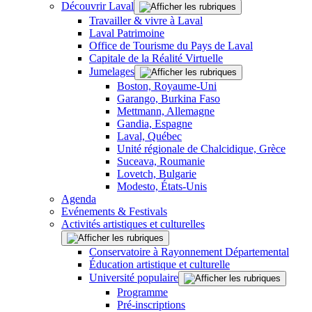
Découvrir Laval
Travailler & vivre à Laval
Laval Patrimoine
Office de Tourisme du Pays de Laval
Capitale de la Réalité Virtuelle
Jumelages
Boston, Royaume-Uni
Garango, Burkina Faso
Mettmann, Allemagne
Gandia, Espagne
Laval, Québec
Unité régionale de Chalcidique, Grèce
Suceava, Roumanie
Lovetch, Bulgarie
Modesto, États-Unis
Agenda
Evénements & Festivals
Activités artistiques et culturelles
Conservatoire à Rayonnement Départemental
Éducation artistique et culturelle
Université populaire
Programme
Pré-inscriptions