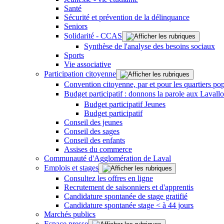
Santé
Sécurité et prévention de la délinquance
Seniors
Solidarité - CCAS
Synthèse de l'analyse des besoins sociaux
Sports
Vie associative
Participation citoyenne
Convention citoyenne, par et pour les quartiers pop
Budget participatif : donnons la parole aux Lavallo
Budget participatif Jeunes
Budget participatif
Conseil des jeunes
Conseil des sages
Conseil des enfants
Assises du commerce
Communauté d'Agglomération de Laval
Emplois et stages
Consultez les offres en ligne
Recrutement de saisonniers et d'apprentis
Candidature spontanée de stage gratifié
Candidature spontanée stage < à 44 jours
Marchés publics
Espace presse