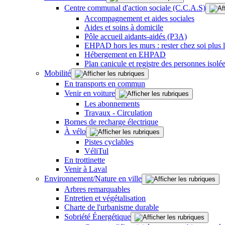
Centre communal d'action sociale (C.C.A.S)
Accompagnement et aides sociales
Aides et soins à domicile
Pôle accueil aidants-aidés (P3A)
EHPAD hors les murs : rester chez soi plus
Hébergement en EHPAD
Plan canicule et registre des personnes isolé
Mobilité
En transports en commun
Venir en voiture
Les abonnements
Travaux - Circulation
Bornes de recharge électrique
À vélo
Pistes cyclables
VéliTul
En trottinette
Venir à Laval
Environnement/Nature en ville
Arbres remarquables
Entretien et végétalisation
Charte de l'urbanisme durable
Sobriété Énergétique