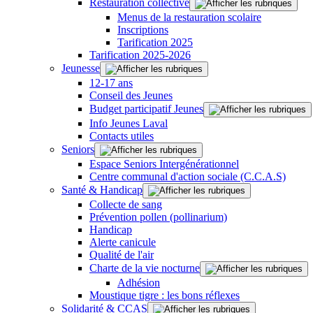
Restauration collective
Menus de la restauration scolaire
Inscriptions
Tarification 2025
Tarification 2025-2026
Jeunesse
12-17 ans
Conseil des Jeunes
Budget participatif Jeunes
Info Jeunes Laval
Contacts utiles
Seniors
Espace Seniors Intergénérationnel
Centre communal d'action sociale (C.C.A.S)
Santé & Handicap
Collecte de sang
Prévention pollen (pollinarium)
Handicap
Alerte canicule
Qualité de l'air
Charte de la vie nocturne
Adhésion
Moustique tigre : les bons réflexes
Solidarité & CCAS