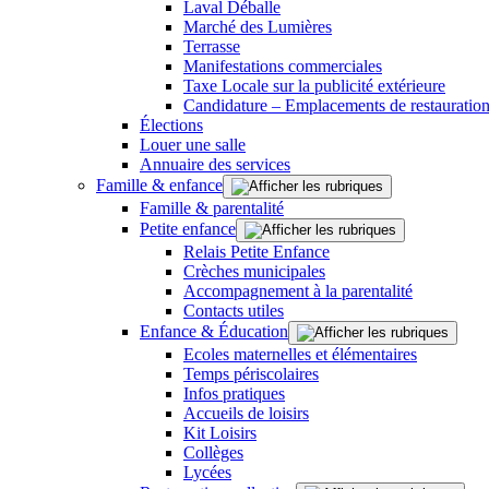
Laval Déballe
Marché des Lumières
Terrasse
Manifestations commerciales
Taxe Locale sur la publicité extérieure
Candidature – Emplacements de restauration
Élections
Louer une salle
Annuaire des services
Famille & enfance
Famille & parentalité
Petite enfance
Relais Petite Enfance
Crèches municipales
Accompagnement à la parentalité
Contacts utiles
Enfance & Éducation
Ecoles maternelles et élémentaires
Temps périscolaires
Infos pratiques
Accueils de loisirs
Kit Loisirs
Collèges
Lycées