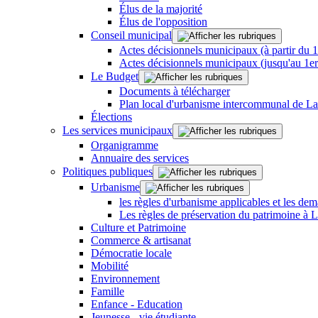
Élus de la majorité
Élus de l'opposition
Conseil municipal
Actes décisionnels municipaux (à partir du 
Actes décisionnels municipaux (jusqu'au 1e
Le Budget
Documents à télécharger
Plan local d'urbanisme intercommunal de L
Élections
Les services municipaux
Organigramme
Annuaire des services
Politiques publiques
Urbanisme
les règles d'urbanisme applicables et les dem
Les règles de préservation du patrimoine à 
Culture et Patrimoine
Commerce & artisanat
Démocratie locale
Mobilité
Environnement
Famille
Enfance - Education
Jeunesse - vie étudiante