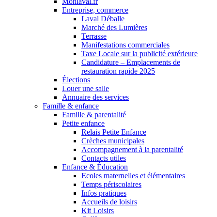
Monlaval.fr
Entreprise, commerce
Laval Déballe
Marché des Lumières
Terrasse
Manifestations commerciales
Taxe Locale sur la publicité extérieure
Candidature – Emplacements de
restauration rapide 2025
Élections
Louer une salle
Annuaire des services
Famille & enfance
Famille & parentalité
Petite enfance
Relais Petite Enfance
Crèches municipales
Accompagnement à la parentalité
Contacts utiles
Enfance & Éducation
Ecoles maternelles et élémentaires
Temps périscolaires
Infos pratiques
Accueils de loisirs
Kit Loisirs