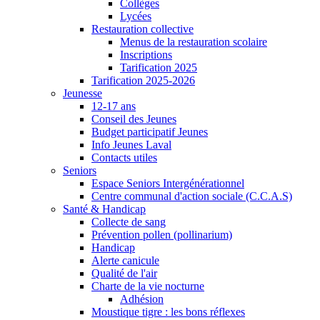
Collèges
Lycées
Restauration collective
Menus de la restauration scolaire
Inscriptions
Tarification 2025
Tarification 2025-2026
Jeunesse
12-17 ans
Conseil des Jeunes
Budget participatif Jeunes
Info Jeunes Laval
Contacts utiles
Seniors
Espace Seniors Intergénérationnel
Centre communal d'action sociale (C.C.A.S)
Santé & Handicap
Collecte de sang
Prévention pollen (pollinarium)
Handicap
Alerte canicule
Qualité de l'air
Charte de la vie nocturne
Adhésion
Moustique tigre : les bons réflexes