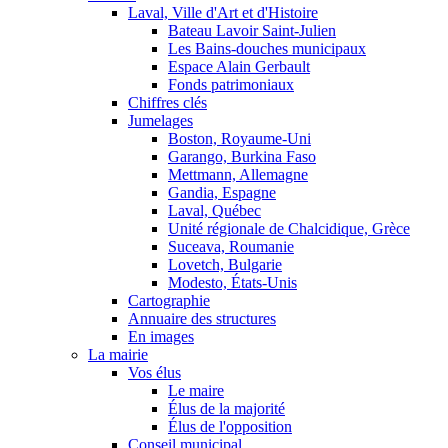
Laval, Ville d'Art et d'Histoire
Bateau Lavoir Saint-Julien
Les Bains-douches municipaux
Espace Alain Gerbault
Fonds patrimoniaux
Chiffres clés
Jumelages
Boston, Royaume-Uni
Garango, Burkina Faso
Mettmann, Allemagne
Gandia, Espagne
Laval, Québec
Unité régionale de Chalcidique, Grèce
Suceava, Roumanie
Lovetch, Bulgarie
Modesto, États-Unis
Cartographie
Annuaire des structures
En images
La mairie
Vos élus
Le maire
Élus de la majorité
Élus de l'opposition
Conseil municipal