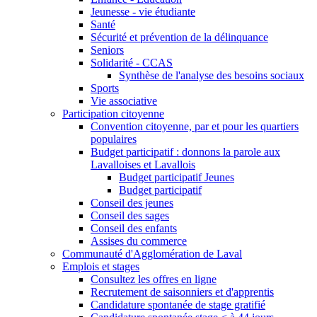
Jeunesse - vie étudiante
Santé
Sécurité et prévention de la délinquance
Seniors
Solidarité - CCAS
Synthèse de l'analyse des besoins sociaux
Sports
Vie associative
Participation citoyenne
Convention citoyenne, par et pour les quartiers
populaires
Budget participatif : donnons la parole aux
Lavalloises et Lavallois
Budget participatif Jeunes
Budget participatif
Conseil des jeunes
Conseil des sages
Conseil des enfants
Assises du commerce
Communauté d'Agglomération de Laval
Emplois et stages
Consultez les offres en ligne
Recrutement de saisonniers et d'apprentis
Candidature spontanée de stage gratifié