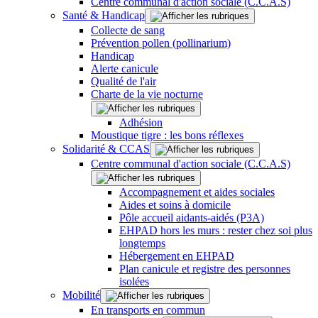
Centre communal d'action sociale (C.C.A.S)
Santé & Handicap
Collecte de sang
Prévention pollen (pollinarium)
Handicap
Alerte canicule
Qualité de l'air
Charte de la vie nocturne
Adhésion
Moustique tigre : les bons réflexes
Solidarité & CCAS
Centre communal d'action sociale (C.C.A.S)
Accompagnement et aides sociales
Aides et soins à domicile
Pôle accueil aidants-aidés (P3A)
EHPAD hors les murs : rester chez soi plus
longtemps
Hébergement en EHPAD
Plan canicule et registre des personnes
isolées
Mobilité
En transports en commun