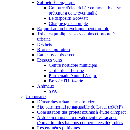
Sobriété Énergétique
Coupure d'électricité : comment bien se
préparer à cette éventualité
Le dispositif Ecowatt
Chaque geste compte
Rapport annuel développement durable
Toilettes publiques, sacs canins et propreté
urbaine
Déchets
Bruits et pollution
Eau et assainissement
Espaces verts
Centre horticole municipal
Jardin de la Perrine
Promenade Anne d'Alègre
Bois de l'Huisserie
Animaux
SPA
Urbanisme
Démarches urbanisme - foncier
Site patrimonial remarquable de Laval (AVAP)
Consultation des projets soumis à étude d'impact
Aide communale au ravalement des façades,
rénovation des balcons et cheminées dégradées
Les enquêtes publiques