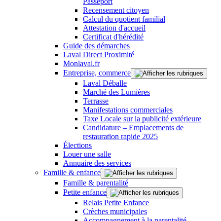
Passeport
Recensement citoyen
Calcul du quotient familial
Attestation d'accueil
Certificat d'hérédité
Guide des démarches
Laval Direct Proximité
Monlaval.fr
Entreprise, commerce
Laval Déballe
Marché des Lumières
Terrasse
Manifestations commerciales
Taxe Locale sur la publicité extérieure
Candidature – Emplacements de
restauration rapide 2025
Élections
Louer une salle
Annuaire des services
Famille & enfance
Famille & parentalité
Petite enfance
Relais Petite Enfance
Crèches municipales
Accompagnement à la parentalité