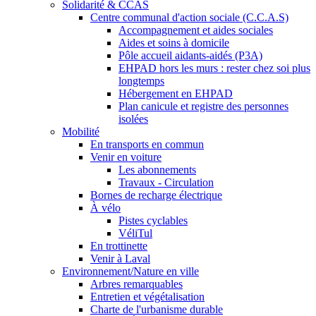
Solidarité & CCAS
Centre communal d'action sociale (C.C.A.S)
Accompagnement et aides sociales
Aides et soins à domicile
Pôle accueil aidants-aidés (P3A)
EHPAD hors les murs : rester chez soi plus
longtemps
Hébergement en EHPAD
Plan canicule et registre des personnes
isolées
Mobilité
En transports en commun
Venir en voiture
Les abonnements
Travaux - Circulation
Bornes de recharge électrique
À vélo
Pistes cyclables
VéliTul
En trottinette
Venir à Laval
Environnement/Nature en ville
Arbres remarquables
Entretien et végétalisation
Charte de l'urbanisme durable