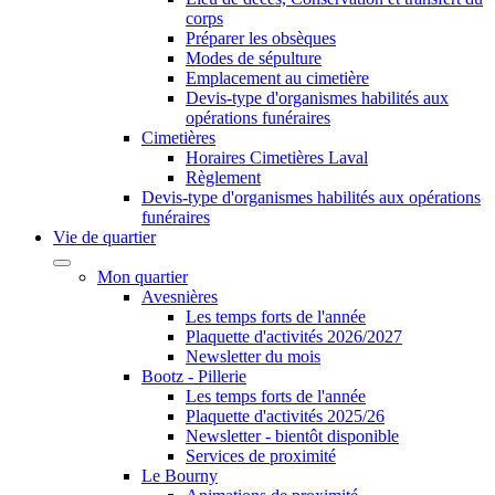
corps
Préparer les obsèques
Modes de sépulture
Emplacement au cimetière
Devis-type d'organismes habilités aux
opérations funéraires
Cimetières
Horaires Cimetières Laval
Règlement
Devis-type d'organismes habilités aux opérations
funéraires
Vie de quartier
Mon quartier
Avesnières
Les temps forts de l'année
Plaquette d'activités 2026/2027
Newsletter du mois
Bootz - Pillerie
Les temps forts de l'année
Plaquette d'activités 2025/26
Newsletter - bientôt disponible
Services de proximité
Le Bourny