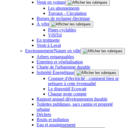
Venir en voiture
Les abonnements
Travaux - Circulation
Bornes de recharge électrique
À vélo
Pistes cyclables
VéliTul
En trottinette
Venir à Laval
Environnement/Nature en ville
Arbres remarquables
Entretien et végétalisation
Charte de l'urbanisme durable
Sobriété Énergétique
Coupure d'électricité : comment bien se
préparer à cette éventualité
Le dispositif Ecowatt
Chaque geste compte
Rapport annuel développement durable
Toilettes publiques, sacs canins et propreté
urbaine
Déchets
Bruits et pollution
Eau et assainissement