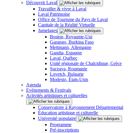
Découvrir Laval
Travailler & vivre à Laval
Laval Patrimoine
Office de Tourisme du Pays de Laval
Capitale de la Réalité Virtuelle
Jumelages
Boston, Royaume-Uni
Garango, Burkina Faso
Mettmann, Allemagne
Gandia, Espagne
Laval, Québec
Unité régionale de Chalcidique, Grèce
Suceava, Roumanie
Lovetch, Bulgarie
Modesto, États-Unis
Agenda
Evénements & Festivals
Activités artistiques et culturelles
Conservatoire à Rayonnement Départemental
Éducation artistique et culturelle
Université populaire
Programme
Pré-inscriptions