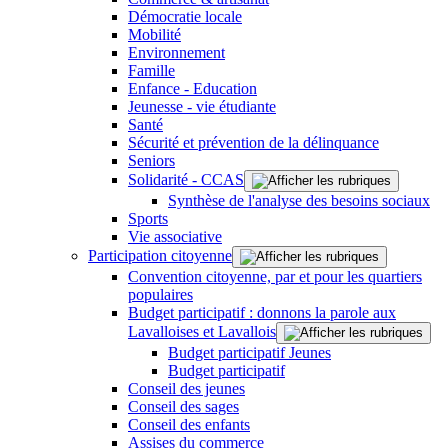
Démocratie locale
Mobilité
Environnement
Famille
Enfance - Education
Jeunesse - vie étudiante
Santé
Sécurité et prévention de la délinquance
Seniors
Solidarité - CCAS
Synthèse de l'analyse des besoins sociaux
Sports
Vie associative
Participation citoyenne
Convention citoyenne, par et pour les quartiers
populaires
Budget participatif : donnons la parole aux
Lavalloises et Lavallois
Budget participatif Jeunes
Budget participatif
Conseil des jeunes
Conseil des sages
Conseil des enfants
Assises du commerce