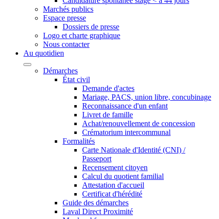
Candidature spontanée stage < à 44 jours
Marchés publics
Espace presse
Dossiers de presse
Logo et charte graphique
Nous contacter
Au quotidien
Démarches
État civil
Demande d'actes
Mariage, PACS, union libre, concubinage
Reconnaissance d'un enfant
Livret de famille
Achat/renouvellement de concession
Crématorium intercommunal
Formalités
Carte Nationale d'Identité (CNI) /
Passeport
Recensement citoyen
Calcul du quotient familial
Attestation d'accueil
Certificat d'hérédité
Guide des démarches
Laval Direct Proximité