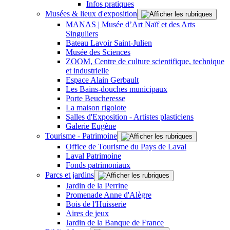
Infos pratiques
Musées & lieux d'exposition
MANAS | Musée d’Art Naïf et des Arts
Singuliers
Bateau Lavoir Saint-Julien
Musée des Sciences
ZOOM, Centre de culture scientifique, technique
et industrielle
Espace Alain Gerbault
Les Bains-douches municipaux
Porte Beucheresse
La maison rigolote
Salles d'Exposition - Artistes plasticiens
Galerie Eugène
Tourisme - Patrimoine
Office de Tourisme du Pays de Laval
Laval Patrimoine
Fonds patrimoniaux
Parcs et jardins
Jardin de la Perrine
Promenade Anne d'Alègre
Bois de l'Huisserie
Aires de jeux
Jardin de la Banque de France