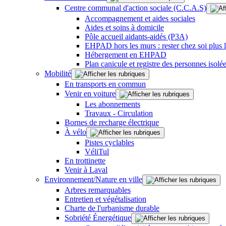
Centre communal d'action sociale (C.C.A.S)
Accompagnement et aides sociales
Aides et soins à domicile
Pôle accueil aidants-aidés (P3A)
EHPAD hors les murs : rester chez soi plus
Hébergement en EHPAD
Plan canicule et registre des personnes isolé
Mobilité
En transports en commun
Venir en voiture
Les abonnements
Travaux - Circulation
Bornes de recharge électrique
À vélo
Pistes cyclables
VéliTul
En trottinette
Venir à Laval
Environnement/Nature en ville
Arbres remarquables
Entretien et végétalisation
Charte de l'urbanisme durable
Sobriété Énergétique