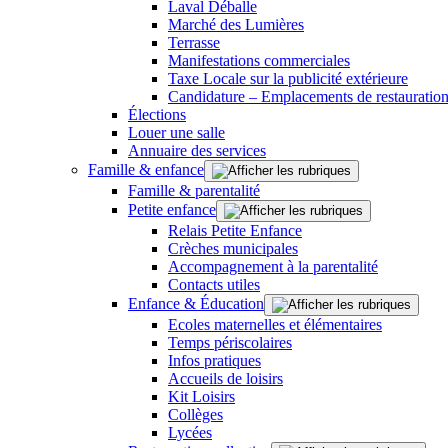
Laval Déballe
Marché des Lumières
Terrasse
Manifestations commerciales
Taxe Locale sur la publicité extérieure
Candidature – Emplacements de restauration
Élections
Louer une salle
Annuaire des services
Famille & enfance
Famille & parentalité
Petite enfance
Relais Petite Enfance
Crèches municipales
Accompagnement à la parentalité
Contacts utiles
Enfance & Éducation
Ecoles maternelles et élémentaires
Temps périscolaires
Infos pratiques
Accueils de loisirs
Kit Loisirs
Collèges
Lycées