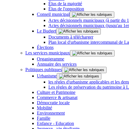
Élus de la majorité
Élus de l'opposition
Conseil municipal
Actes décisionnels municipaux (à partir du 
Actes décisionnels municipaux (jusqu'au 1e
Le Budget
Documents à télécharger
Plan local d'urbanisme intercommunal de L
Élections
Les services municipaux
Organigramme
Annuaire des services
Politiques publiques
Urbanisme
les règles d'urbanisme applicables et les dem
Les règles de préservation du patrimoine à 
Culture et Patrimoine
Commerce & artisanat
Démocratie locale
Mobilité
Environnement
Famille
Enfance - Education
Jeunesse - vie étudiante