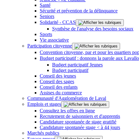
Santé
Sécurité et prévention de la délinquance
Seniors
Solidarité - CCAS
Synthèse de l'analyse des besoins sociaux
Sports
Vie associative
Participation citoyenne
Convention citoyenne, par et pour les quartiers pop
Budget participatif : donnons la parole aux Lavallo
Budget participatif Jeunes
Budget participatif
Conseil des jeunes
Conseil des sages
Conseil des enfants
Assises du commerce
Communauté d'Agglomération de Laval
Emplois et stages
Consultez les offres en ligne
Recrutement de saisonniers et d'apprentis
Candidature spontanée de stage gratifié
Candidature spontanée stage < à 44 jours
Marchés publics
Espace presse