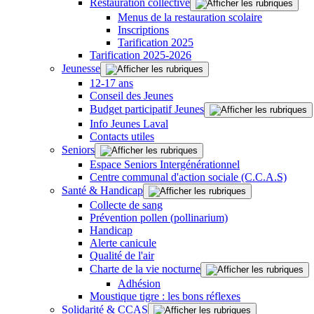
Restauration collective
Menus de la restauration scolaire
Inscriptions
Tarification 2025
Tarification 2025-2026
Jeunesse
12-17 ans
Conseil des Jeunes
Budget participatif Jeunes
Info Jeunes Laval
Contacts utiles
Seniors
Espace Seniors Intergénérationnel
Centre communal d'action sociale (C.C.A.S)
Santé & Handicap
Collecte de sang
Prévention pollen (pollinarium)
Handicap
Alerte canicule
Qualité de l'air
Charte de la vie nocturne
Adhésion
Moustique tigre : les bons réflexes
Solidarité & CCAS