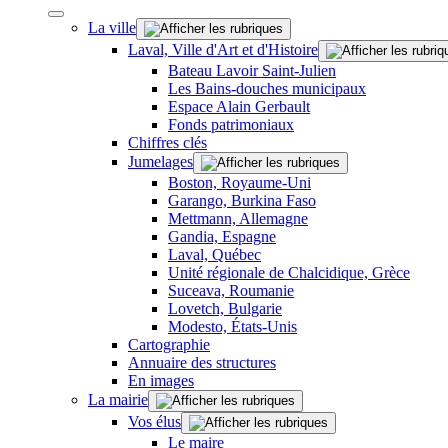
La ville
Laval, Ville d'Art et d'Histoire
Bateau Lavoir Saint-Julien
Les Bains-douches municipaux
Espace Alain Gerbault
Fonds patrimoniaux
Chiffres clés
Jumelages
Boston, Royaume-Uni
Garango, Burkina Faso
Mettmann, Allemagne
Gandia, Espagne
Laval, Québec
Unité régionale de Chalcidique, Grèce
Suceava, Roumanie
Lovetch, Bulgarie
Modesto, États-Unis
Cartographie
Annuaire des structures
En images
La mairie
Vos élus
Le maire