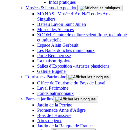
Infos pratiques
Musées & lieux d'exposition
MANAS | Musée d’Art Naïf et des Arts
Singuliers
Bateau Lavoir Saint-Julien
Musée des Sciences
ZOOM, Centre de culture scientifique, technique
et industrielle
Espace Alain Gerbault
Les Bains-douches municipaux
Porte Beucheresse
La maison rigolote
Salles d'Exposition - Artistes plasticiens
Galerie Eugène
Tourisme - Patrimoine
Office de Tourisme du Pays de Laval
Laval Patrimoine
Fonds patrimoniaux
Parcs et jardins
Jardin de la Perrine
Promenade Anne d'Alègre
Bois de l'Huisserie
Aires de jeux
Jardin de la Banque de France