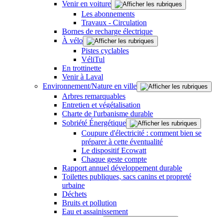
Venir en voiture
Les abonnements
Travaux - Circulation
Bornes de recharge électrique
À vélo
Pistes cyclables
VéliTul
En trottinette
Venir à Laval
Environnement/Nature en ville
Arbres remarquables
Entretien et végétalisation
Charte de l'urbanisme durable
Sobriété Énergétique
Coupure d'électricité : comment bien se
préparer à cette éventualité
Le dispositif Ecowatt
Chaque geste compte
Rapport annuel développement durable
Toilettes publiques, sacs canins et propreté
urbaine
Déchets
Bruits et pollution
Eau et assainissement