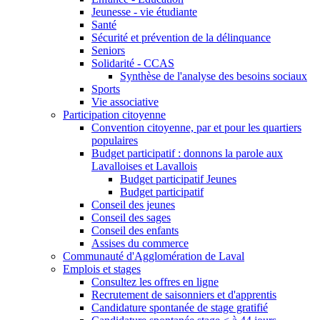
Jeunesse - vie étudiante
Santé
Sécurité et prévention de la délinquance
Seniors
Solidarité - CCAS
Synthèse de l'analyse des besoins sociaux
Sports
Vie associative
Participation citoyenne
Convention citoyenne, par et pour les quartiers
populaires
Budget participatif : donnons la parole aux
Lavalloises et Lavallois
Budget participatif Jeunes
Budget participatif
Conseil des jeunes
Conseil des sages
Conseil des enfants
Assises du commerce
Communauté d'Agglomération de Laval
Emplois et stages
Consultez les offres en ligne
Recrutement de saisonniers et d'apprentis
Candidature spontanée de stage gratifié