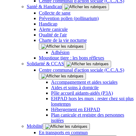
Centre communal d'action sociale (C.C.A.S)
Santé & Handicap
Collecte de sang
Prévention pollen (pollinarium)
Handicap
Alerte canicule
Qualité de l'air
Charte de la vie nocturne
Adhésion
Moustique tigre : les bons réflexes
Solidarité & CCAS
Centre communal d'action sociale (C.C.A.S)
Accompagnement et aides sociales
Aides et soins à domicile
Pôle accueil aidants-aidés (P3A)
EHPAD hors les murs : rester chez soi plus
longtemps
Hébergement en EHPAD
Plan canicule et registre des personnes
isolées
Mobilité
En transports en commun