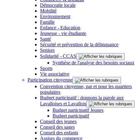
Démocratie locale
Mobilité
Environnement
Famille
Enfance - Education
Jeunesse - vie étudiante
Santé
Sécurité et prévention de la délinquance
Seniors
Solidarité - CCAS
Synthèse de l'analyse des besoins sociaux
Sports
Vie associative
Participation citoyenne
Convention citoyenne, par et pour les quartiers
populaires
Budget participatif : donnons la parole aux
Lavalloises et Lavallois
Budget participatif Jeunes
Budget participatif
Conseil des jeunes
Conseil des sages
Conseil des enfants
Assises du commerce