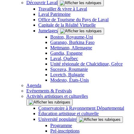
Découvrir Laval
Travailler & vivre à Laval
Laval Patrimoine
Office de Tourisme du Pays de Laval
Capitale de la Réalité Virtuelle
Jumelages
Boston, Royaume-Uni
Garango, Burkina Faso
Mettmann, Allemagne
Gandia, Espagne
Laval, Québec
Unité régionale de Chalcidique, Grèce
Suceava, Roumanie
Lovetch, Bulgarie
Modesto, États-Unis
Agenda
Evénements & Festivals
Activités artistiques et culturelles
Conservatoire à Rayonnement Départemental
Éducation artistique et culturelle
Université populaire
Programme
Pré-inscriptions