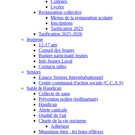
Collèges
Lycées
Restauration collective
Menus de la restauration scolaire
Inscriptions
Tarification 2025
Tarification 2025-2026
Jeunesse
12-17 ans
Conseil des Jeunes
Budget participatif Jeunes
Info Jeunes Laval
Contacts utiles
Seniors
Espace Seniors Intergénérationnel
Centre communal d'action sociale (C.C.A.S)
Santé & Handicap
Collecte de sang
Prévention pollen (pollinarium)
Handicap
Alerte canicule
Qualité de l'air
Charte de la vie nocturne
Adhésion
Moustique tigre : les bons réflexes