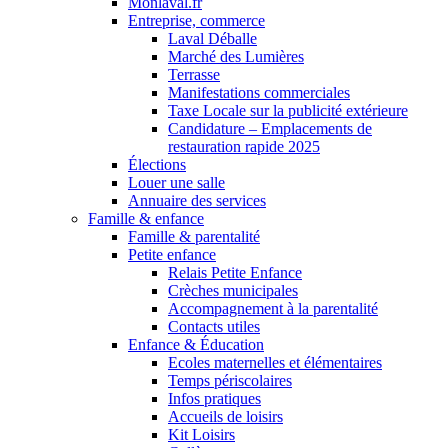
Monlaval.fr
Entreprise, commerce
Laval Déballe
Marché des Lumières
Terrasse
Manifestations commerciales
Taxe Locale sur la publicité extérieure
Candidature – Emplacements de
restauration rapide 2025
Élections
Louer une salle
Annuaire des services
Famille & enfance
Famille & parentalité
Petite enfance
Relais Petite Enfance
Crèches municipales
Accompagnement à la parentalité
Contacts utiles
Enfance & Éducation
Ecoles maternelles et élémentaires
Temps périscolaires
Infos pratiques
Accueils de loisirs
Kit Loisirs