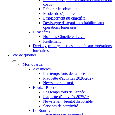
corps
Préparer les obsèques
Modes de sépulture
Emplacement au cimetière
Devis-type d'organismes habilités aux
opérations funéraires
Cimetières
Horaires Cimetières Laval
Règlement
Devis-type d'organismes habilités aux opérations
funéraires
Vie de quartier
Mon quartier
Avesnières
Les temps forts de l'année
Plaquette d'activités 2026/2027
Newsletter du mois
Bootz - Pillerie
Les temps forts de l'année
Plaquette d'activités 2025/26
Newsletter - bientôt disponible
Services de proximité
Le Bourny