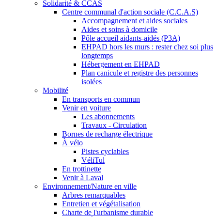
Solidarité & CCAS
Centre communal d'action sociale (C.C.A.S)
Accompagnement et aides sociales
Aides et soins à domicile
Pôle accueil aidants-aidés (P3A)
EHPAD hors les murs : rester chez soi plus
longtemps
Hébergement en EHPAD
Plan canicule et registre des personnes
isolées
Mobilité
En transports en commun
Venir en voiture
Les abonnements
Travaux - Circulation
Bornes de recharge électrique
À vélo
Pistes cyclables
VéliTul
En trottinette
Venir à Laval
Environnement/Nature en ville
Arbres remarquables
Entretien et végétalisation
Charte de l'urbanisme durable