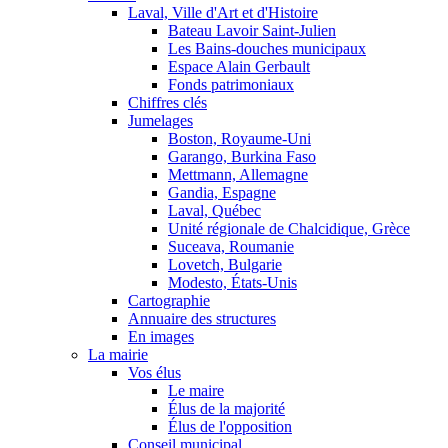
Laval, Ville d'Art et d'Histoire
Bateau Lavoir Saint-Julien
Les Bains-douches municipaux
Espace Alain Gerbault
Fonds patrimoniaux
Chiffres clés
Jumelages
Boston, Royaume-Uni
Garango, Burkina Faso
Mettmann, Allemagne
Gandia, Espagne
Laval, Québec
Unité régionale de Chalcidique, Grèce
Suceava, Roumanie
Lovetch, Bulgarie
Modesto, États-Unis
Cartographie
Annuaire des structures
En images
La mairie
Vos élus
Le maire
Élus de la majorité
Élus de l'opposition
Conseil municipal