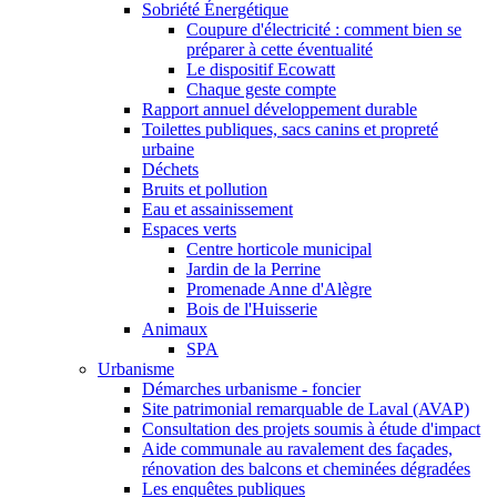
Sobriété Énergétique
Coupure d'électricité : comment bien se
préparer à cette éventualité
Le dispositif Ecowatt
Chaque geste compte
Rapport annuel développement durable
Toilettes publiques, sacs canins et propreté
urbaine
Déchets
Bruits et pollution
Eau et assainissement
Espaces verts
Centre horticole municipal
Jardin de la Perrine
Promenade Anne d'Alègre
Bois de l'Huisserie
Animaux
SPA
Urbanisme
Démarches urbanisme - foncier
Site patrimonial remarquable de Laval (AVAP)
Consultation des projets soumis à étude d'impact
Aide communale au ravalement des façades,
rénovation des balcons et cheminées dégradées
Les enquêtes publiques