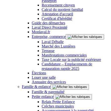
Passeport
Recensement citoyen
Calcul du quotient familial
Attestation d'accueil
Certificat d'hérédité
Guide des démarches
Laval Direct Proximité
Monlaval.fr
Entreprise, commerce
Laval Déballe
Marché des Lumières
Terrasse
Manifestations commerciales
Taxe Locale sur la publicité extérieure
Candidature – Emplacements de
restauration rapide 2025
Élections
Louer une salle
Annuaire des services
Famille & enfance
Famille & parentalité
Petite enfance
Relais Petite Enfance
Crèches municipales
Accompagnement à la parentalité