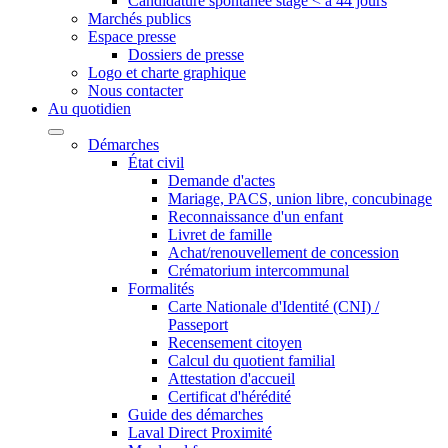
Candidature spontanée stage < à 44 jours
Marchés publics
Espace presse
Dossiers de presse
Logo et charte graphique
Nous contacter
Au quotidien
Démarches
État civil
Demande d'actes
Mariage, PACS, union libre, concubinage
Reconnaissance d'un enfant
Livret de famille
Achat/renouvellement de concession
Crématorium intercommunal
Formalités
Carte Nationale d'Identité (CNI) /
Passeport
Recensement citoyen
Calcul du quotient familial
Attestation d'accueil
Certificat d'hérédité
Guide des démarches
Laval Direct Proximité