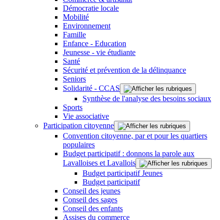
Démocratie locale
Mobilité
Environnement
Famille
Enfance - Education
Jeunesse - vie étudiante
Santé
Sécurité et prévention de la délinquance
Seniors
Solidarité - CCAS
Synthèse de l'analyse des besoins sociaux
Sports
Vie associative
Participation citoyenne
Convention citoyenne, par et pour les quartiers
populaires
Budget participatif : donnons la parole aux
Lavalloises et Lavallois
Budget participatif Jeunes
Budget participatif
Conseil des jeunes
Conseil des sages
Conseil des enfants
Assises du commerce