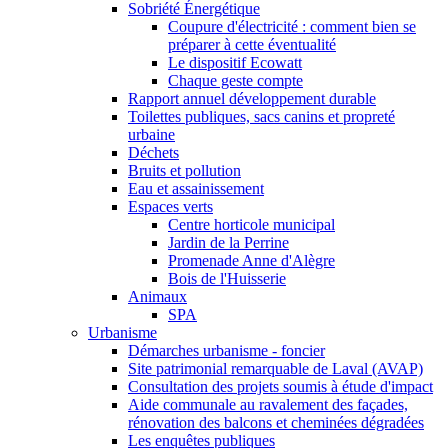
Sobriété Énergétique
Coupure d'électricité : comment bien se
préparer à cette éventualité
Le dispositif Ecowatt
Chaque geste compte
Rapport annuel développement durable
Toilettes publiques, sacs canins et propreté
urbaine
Déchets
Bruits et pollution
Eau et assainissement
Espaces verts
Centre horticole municipal
Jardin de la Perrine
Promenade Anne d'Alègre
Bois de l'Huisserie
Animaux
SPA
Urbanisme
Démarches urbanisme - foncier
Site patrimonial remarquable de Laval (AVAP)
Consultation des projets soumis à étude d'impact
Aide communale au ravalement des façades,
rénovation des balcons et cheminées dégradées
Les enquêtes publiques