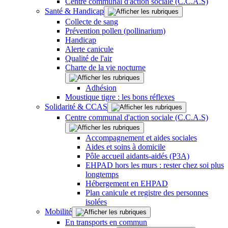
Centre communal d'action sociale (C.C.A.S)
Santé & Handicap
Collecte de sang
Prévention pollen (pollinarium)
Handicap
Alerte canicule
Qualité de l'air
Charte de la vie nocturne
Adhésion
Moustique tigre : les bons réflexes
Solidarité & CCAS
Centre communal d'action sociale (C.C.A.S)
Accompagnement et aides sociales
Aides et soins à domicile
Pôle accueil aidants-aidés (P3A)
EHPAD hors les murs : rester chez soi plus
longtemps
Hébergement en EHPAD
Plan canicule et registre des personnes
isolées
Mobilité
En transports en commun