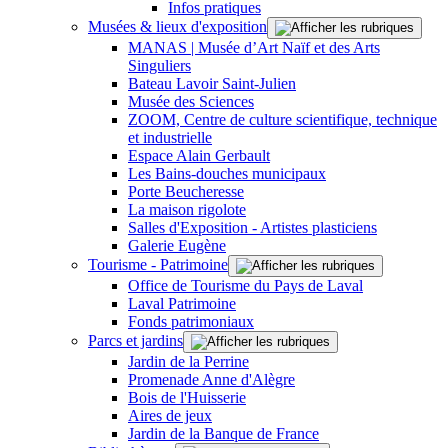
Infos pratiques
Musées & lieux d'exposition
MANAS | Musée d’Art Naïf et des Arts
Singuliers
Bateau Lavoir Saint-Julien
Musée des Sciences
ZOOM, Centre de culture scientifique, technique
et industrielle
Espace Alain Gerbault
Les Bains-douches municipaux
Porte Beucheresse
La maison rigolote
Salles d'Exposition - Artistes plasticiens
Galerie Eugène
Tourisme - Patrimoine
Office de Tourisme du Pays de Laval
Laval Patrimoine
Fonds patrimoniaux
Parcs et jardins
Jardin de la Perrine
Promenade Anne d'Alègre
Bois de l'Huisserie
Aires de jeux
Jardin de la Banque de France