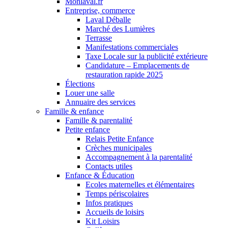
Monlaval.fr
Entreprise, commerce
Laval Déballe
Marché des Lumières
Terrasse
Manifestations commerciales
Taxe Locale sur la publicité extérieure
Candidature – Emplacements de
restauration rapide 2025
Élections
Louer une salle
Annuaire des services
Famille & enfance
Famille & parentalité
Petite enfance
Relais Petite Enfance
Crèches municipales
Accompagnement à la parentalité
Contacts utiles
Enfance & Éducation
Ecoles maternelles et élémentaires
Temps périscolaires
Infos pratiques
Accueils de loisirs
Kit Loisirs