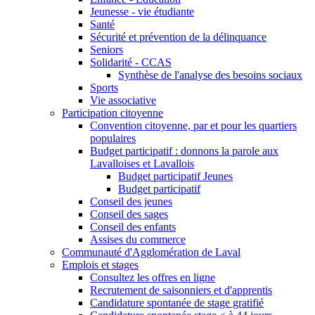
Jeunesse - vie étudiante
Santé
Sécurité et prévention de la délinquance
Seniors
Solidarité - CCAS
Synthèse de l'analyse des besoins sociaux
Sports
Vie associative
Participation citoyenne
Convention citoyenne, par et pour les quartiers
populaires
Budget participatif : donnons la parole aux
Lavalloises et Lavallois
Budget participatif Jeunes
Budget participatif
Conseil des jeunes
Conseil des sages
Conseil des enfants
Assises du commerce
Communauté d'Agglomération de Laval
Emplois et stages
Consultez les offres en ligne
Recrutement de saisonniers et d'apprentis
Candidature spontanée de stage gratifié