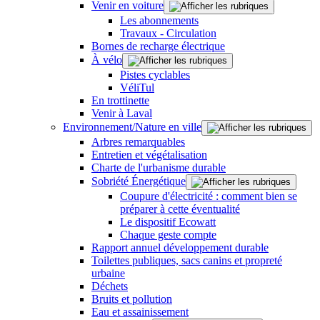
Venir en voiture
Les abonnements
Travaux - Circulation
Bornes de recharge électrique
À vélo
Pistes cyclables
VéliTul
En trottinette
Venir à Laval
Environnement/Nature en ville
Arbres remarquables
Entretien et végétalisation
Charte de l'urbanisme durable
Sobriété Énergétique
Coupure d'électricité : comment bien se
préparer à cette éventualité
Le dispositif Ecowatt
Chaque geste compte
Rapport annuel développement durable
Toilettes publiques, sacs canins et propreté
urbaine
Déchets
Bruits et pollution
Eau et assainissement