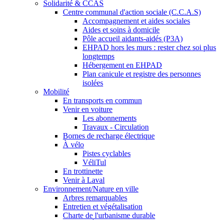
Solidarité & CCAS
Centre communal d'action sociale (C.C.A.S)
Accompagnement et aides sociales
Aides et soins à domicile
Pôle accueil aidants-aidés (P3A)
EHPAD hors les murs : rester chez soi plus
longtemps
Hébergement en EHPAD
Plan canicule et registre des personnes
isolées
Mobilité
En transports en commun
Venir en voiture
Les abonnements
Travaux - Circulation
Bornes de recharge électrique
À vélo
Pistes cyclables
VéliTul
En trottinette
Venir à Laval
Environnement/Nature en ville
Arbres remarquables
Entretien et végétalisation
Charte de l'urbanisme durable