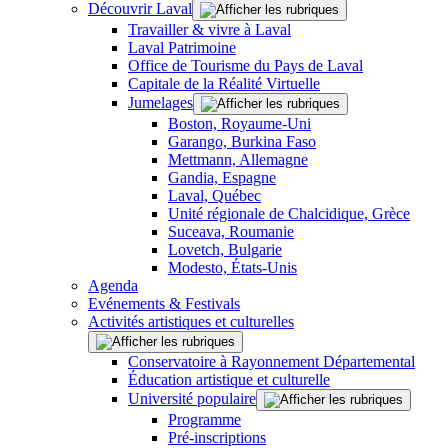
Découvrir Laval
Travailler & vivre à Laval
Laval Patrimoine
Office de Tourisme du Pays de Laval
Capitale de la Réalité Virtuelle
Jumelages
Boston, Royaume-Uni
Garango, Burkina Faso
Mettmann, Allemagne
Gandia, Espagne
Laval, Québec
Unité régionale de Chalcidique, Grèce
Suceava, Roumanie
Lovetch, Bulgarie
Modesto, États-Unis
Agenda
Evénements & Festivals
Activités artistiques et culturelles
Conservatoire à Rayonnement Départemental
Éducation artistique et culturelle
Université populaire
Programme
Pré-inscriptions