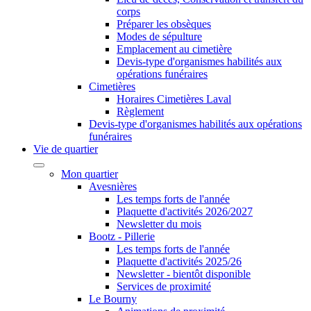
corps
Préparer les obsèques
Modes de sépulture
Emplacement au cimetière
Devis-type d'organismes habilités aux
opérations funéraires
Cimetières
Horaires Cimetières Laval
Règlement
Devis-type d'organismes habilités aux opérations
funéraires
Vie de quartier
Mon quartier
Avesnières
Les temps forts de l'année
Plaquette d'activités 2026/2027
Newsletter du mois
Bootz - Pillerie
Les temps forts de l'année
Plaquette d'activités 2025/26
Newsletter - bientôt disponible
Services de proximité
Le Bourny