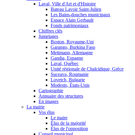
Laval, Ville d'Art et d'Histoire
Bateau Lavoir Saint-Julien
Les Bains-douches municipaux
Espace Alain Gerbault
Fonds patrimoniaux
Chiffres clés
Jumelages
Boston, Royaume-Uni
Garango, Burkina Faso
Mettmann, Allemagne
Gandia, Espagne
Laval, Québec
Unité régionale de Chalcidique, Grèce
Suceava, Roumanie
Lovetch, Bulgarie
Modesto, États-Unis
Cartographie
Annuaire des structures
En images
La mairie
Vos élus
Le maire
Élus de la majorité
Élus de l'opposition
Conseil municipal