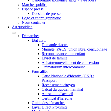
Candidature spontanée stage < à 44 jours
Marchés publics
Espace presse
Dossiers de presse
Logo et charte graphique
Nous contacter
Au quotidien
Démarches
État civil
Demande d'actes
Mariage, PACS, union libre, concubinage
Reconnaissance d'un enfant
Livret de famille
Achat/renouvellement de concession
Crématorium intercommunal
Formalités
Carte Nationale d'Identité (CNI) /
Passeport
Recensement citoyen
Calcul du quotient familial
Attestation d'accueil
Certificat d'hérédité
Guide des démarches
Laval Direct Proximité