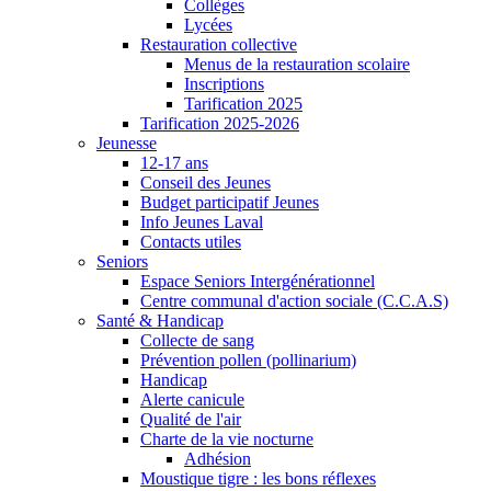
Collèges
Lycées
Restauration collective
Menus de la restauration scolaire
Inscriptions
Tarification 2025
Tarification 2025-2026
Jeunesse
12-17 ans
Conseil des Jeunes
Budget participatif Jeunes
Info Jeunes Laval
Contacts utiles
Seniors
Espace Seniors Intergénérationnel
Centre communal d'action sociale (C.C.A.S)
Santé & Handicap
Collecte de sang
Prévention pollen (pollinarium)
Handicap
Alerte canicule
Qualité de l'air
Charte de la vie nocturne
Adhésion
Moustique tigre : les bons réflexes