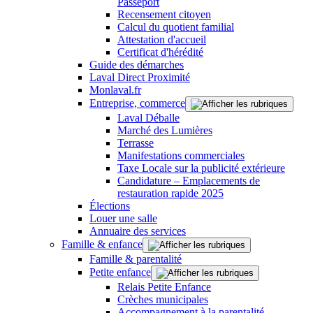
Passeport
Recensement citoyen
Calcul du quotient familial
Attestation d'accueil
Certificat d'hérédité
Guide des démarches
Laval Direct Proximité
Monlaval.fr
Entreprise, commerce
Laval Déballe
Marché des Lumières
Terrasse
Manifestations commerciales
Taxe Locale sur la publicité extérieure
Candidature – Emplacements de
restauration rapide 2025
Élections
Louer une salle
Annuaire des services
Famille & enfance
Famille & parentalité
Petite enfance
Relais Petite Enfance
Crèches municipales
Accompagnement à la parentalité