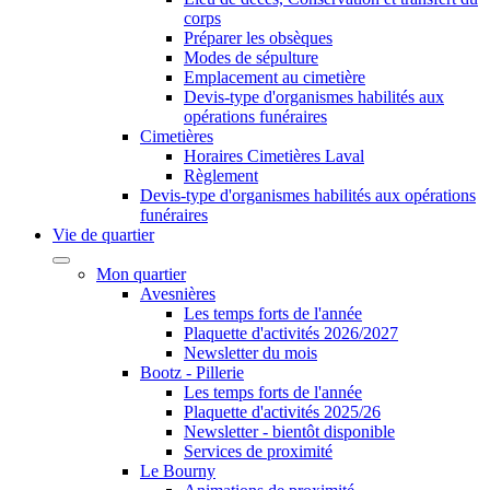
corps
Préparer les obsèques
Modes de sépulture
Emplacement au cimetière
Devis-type d'organismes habilités aux
opérations funéraires
Cimetières
Horaires Cimetières Laval
Règlement
Devis-type d'organismes habilités aux opérations
funéraires
Vie de quartier
Mon quartier
Avesnières
Les temps forts de l'année
Plaquette d'activités 2026/2027
Newsletter du mois
Bootz - Pillerie
Les temps forts de l'année
Plaquette d'activités 2025/26
Newsletter - bientôt disponible
Services de proximité
Le Bourny