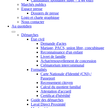
Candidature spontanée stage < à 44 jours
Marchés publics
Espace presse
Dossiers de presse
Logo et charte graphique
Nous contacter
Au quotidien
Démarches
État civil
Demande d'actes
Mariage, PACS, union libre, concubinage
Reconnaissance d'un enfant
Livret de famille
Achat/renouvellement de concession
Crématorium intercommunal
Formalités
Carte Nationale d'Identité (CNI) /
Passeport
Recensement citoyen
Calcul du quotient familial
Attestation d'accueil
Certificat d'hérédité
Guide des démarches
Laval Direct Proximité