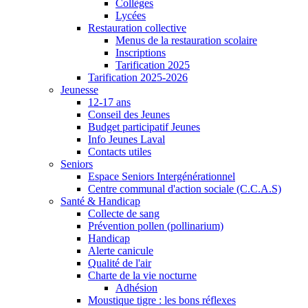
Collèges
Lycées
Restauration collective
Menus de la restauration scolaire
Inscriptions
Tarification 2025
Tarification 2025-2026
Jeunesse
12-17 ans
Conseil des Jeunes
Budget participatif Jeunes
Info Jeunes Laval
Contacts utiles
Seniors
Espace Seniors Intergénérationnel
Centre communal d'action sociale (C.C.A.S)
Santé & Handicap
Collecte de sang
Prévention pollen (pollinarium)
Handicap
Alerte canicule
Qualité de l'air
Charte de la vie nocturne
Adhésion
Moustique tigre : les bons réflexes