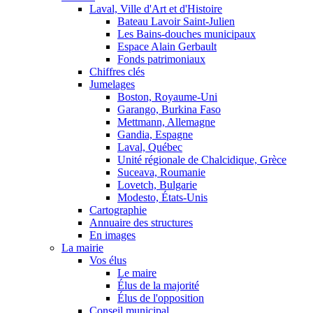
Laval, Ville d'Art et d'Histoire
Bateau Lavoir Saint-Julien
Les Bains-douches municipaux
Espace Alain Gerbault
Fonds patrimoniaux
Chiffres clés
Jumelages
Boston, Royaume-Uni
Garango, Burkina Faso
Mettmann, Allemagne
Gandia, Espagne
Laval, Québec
Unité régionale de Chalcidique, Grèce
Suceava, Roumanie
Lovetch, Bulgarie
Modesto, États-Unis
Cartographie
Annuaire des structures
En images
La mairie
Vos élus
Le maire
Élus de la majorité
Élus de l'opposition
Conseil municipal