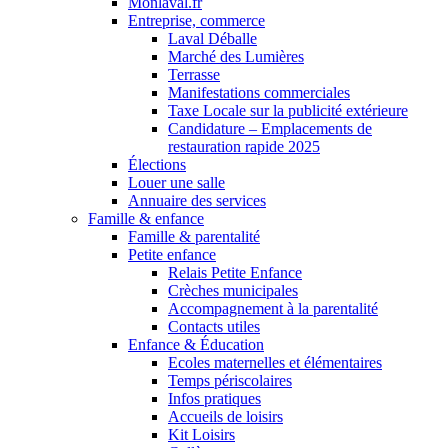
Monlaval.fr
Entreprise, commerce
Laval Déballe
Marché des Lumières
Terrasse
Manifestations commerciales
Taxe Locale sur la publicité extérieure
Candidature – Emplacements de
restauration rapide 2025
Élections
Louer une salle
Annuaire des services
Famille & enfance
Famille & parentalité
Petite enfance
Relais Petite Enfance
Crèches municipales
Accompagnement à la parentalité
Contacts utiles
Enfance & Éducation
Ecoles maternelles et élémentaires
Temps périscolaires
Infos pratiques
Accueils de loisirs
Kit Loisirs