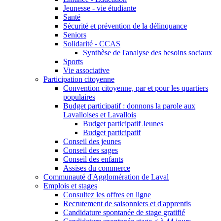
Jeunesse - vie étudiante
Santé
Sécurité et prévention de la délinquance
Seniors
Solidarité - CCAS
Synthèse de l'analyse des besoins sociaux
Sports
Vie associative
Participation citoyenne
Convention citoyenne, par et pour les quartiers
populaires
Budget participatif : donnons la parole aux
Lavalloises et Lavallois
Budget participatif Jeunes
Budget participatif
Conseil des jeunes
Conseil des sages
Conseil des enfants
Assises du commerce
Communauté d'Agglomération de Laval
Emplois et stages
Consultez les offres en ligne
Recrutement de saisonniers et d'apprentis
Candidature spontanée de stage gratifié