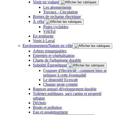
Venir en voiture
Les abonnements
Travaux - Circulation
Bornes de recharge électrique
À vélo
Pistes cyclables
VéliTul
En trottinette
Venir à Laval
Environnement/Nature en ville
Arbres remarquables
Entretien et végétalisation
Charte de l'urbanisme durable
Sobriété Énergétique
Coupure d'électricité : comment bien se
préparer à cette éventualité
Le dispositif Ecowatt
Chaque geste compte
Rapport annuel développement durable
Toilettes publiques, sacs canins et propreté
urbaine
Déchets
Bruits et pollution
Eau et assainissement