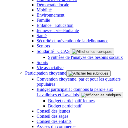
Démocratie locale
Mobilité
Environnement
Famille
Enfance - Education
Jeunesse - vie étudiante
Santé
Sécurité et prévention de la délinquance
Seniors
Solidarité - CCAS
Synthèse de l'analyse des besoins sociaux
Sports
Vie associative
Participation citoyenne
Convention citoyenne, par et pour les quartiers
populaires
Budget participatif : donnons la parole aux
Lavalloises et Lavallois
Budget participatif Jeunes
Budget participatif
Conseil des jeunes
Conseil des sages
Conseil des enfants
Assises du commerce