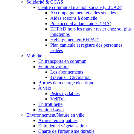
Solidarité & CCAS
Centre communal d'action sociale (C.C.A.S)
Accompagnement et aides sociales
Aides et soins à domicile
Pôle accueil aidants-aidés (P3A)
EHPAD hors les murs : rester chez soi plus
longtemps
Hébergement en EHPAD
Plan canicule et registre des personnes
isolées
Mobilité
En transports en commun
Venir en voiture
Les abonnements
Travaux - Circulation
Bornes de recharge électrique
À vélo
Pistes cyclables
VéliTul
En trottinette
Venir à Laval
Environnement/Nature en ville
Arbres remarquables
Entretien et végétalisation
Charte de l'urbanisme durable