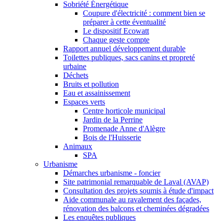
Sobriété Énergétique
Coupure d'électricité : comment bien se
préparer à cette éventualité
Le dispositif Ecowatt
Chaque geste compte
Rapport annuel développement durable
Toilettes publiques, sacs canins et propreté
urbaine
Déchets
Bruits et pollution
Eau et assainissement
Espaces verts
Centre horticole municipal
Jardin de la Perrine
Promenade Anne d'Alègre
Bois de l'Huisserie
Animaux
SPA
Urbanisme
Démarches urbanisme - foncier
Site patrimonial remarquable de Laval (AVAP)
Consultation des projets soumis à étude d'impact
Aide communale au ravalement des façades,
rénovation des balcons et cheminées dégradées
Les enquêtes publiques