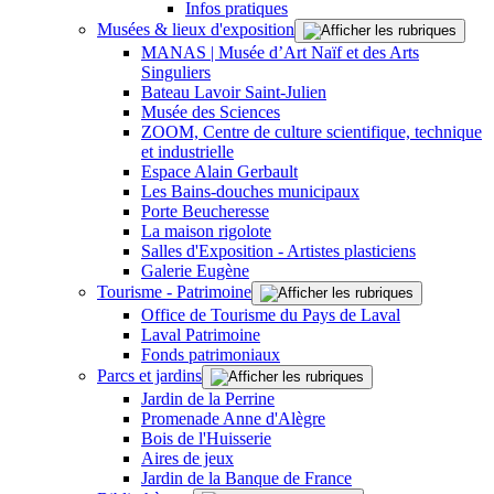
Infos pratiques
Musées & lieux d'exposition
MANAS | Musée d’Art Naïf et des Arts
Singuliers
Bateau Lavoir Saint-Julien
Musée des Sciences
ZOOM, Centre de culture scientifique, technique
et industrielle
Espace Alain Gerbault
Les Bains-douches municipaux
Porte Beucheresse
La maison rigolote
Salles d'Exposition - Artistes plasticiens
Galerie Eugène
Tourisme - Patrimoine
Office de Tourisme du Pays de Laval
Laval Patrimoine
Fonds patrimoniaux
Parcs et jardins
Jardin de la Perrine
Promenade Anne d'Alègre
Bois de l'Huisserie
Aires de jeux
Jardin de la Banque de France