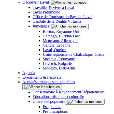
Découvrir Laval
Travailler & vivre à Laval
Laval Patrimoine
Office de Tourisme du Pays de Laval
Capitale de la Réalité Virtuelle
Jumelages
Boston, Royaume-Uni
Garango, Burkina Faso
Mettmann, Allemagne
Gandia, Espagne
Laval, Québec
Unité régionale de Chalcidique, Grèce
Suceava, Roumanie
Lovetch, Bulgarie
Modesto, États-Unis
Agenda
Evénements & Festivals
Activités artistiques et culturelles
Conservatoire à Rayonnement Départemental
Éducation artistique et culturelle
Université populaire
Programme
Pré-inscriptions