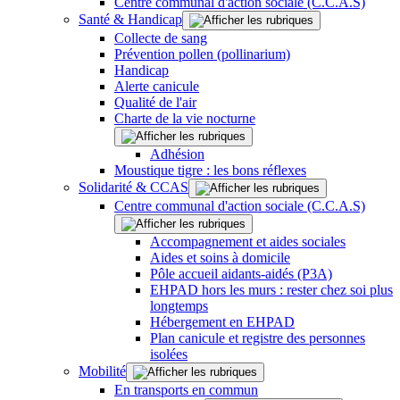
Centre communal d'action sociale (C.C.A.S)
Santé & Handicap
Collecte de sang
Prévention pollen (pollinarium)
Handicap
Alerte canicule
Qualité de l'air
Charte de la vie nocturne
Adhésion
Moustique tigre : les bons réflexes
Solidarité & CCAS
Centre communal d'action sociale (C.C.A.S)
Accompagnement et aides sociales
Aides et soins à domicile
Pôle accueil aidants-aidés (P3A)
EHPAD hors les murs : rester chez soi plus
longtemps
Hébergement en EHPAD
Plan canicule et registre des personnes
isolées
Mobilité
En transports en commun