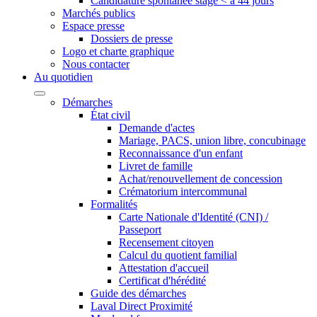
Candidature spontanée stage < à 44 jours
Marchés publics
Espace presse
Dossiers de presse
Logo et charte graphique
Nous contacter
Au quotidien
Démarches
État civil
Demande d'actes
Mariage, PACS, union libre, concubinage
Reconnaissance d'un enfant
Livret de famille
Achat/renouvellement de concession
Crématorium intercommunal
Formalités
Carte Nationale d'Identité (CNI) /
Passeport
Recensement citoyen
Calcul du quotient familial
Attestation d'accueil
Certificat d'hérédité
Guide des démarches
Laval Direct Proximité