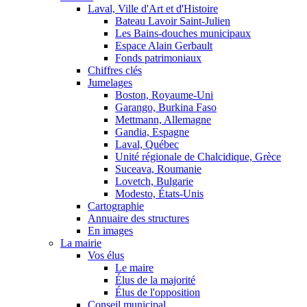
Laval, Ville d'Art et d'Histoire
Bateau Lavoir Saint-Julien
Les Bains-douches municipaux
Espace Alain Gerbault
Fonds patrimoniaux
Chiffres clés
Jumelages
Boston, Royaume-Uni
Garango, Burkina Faso
Mettmann, Allemagne
Gandia, Espagne
Laval, Québec
Unité régionale de Chalcidique, Grèce
Suceava, Roumanie
Lovetch, Bulgarie
Modesto, États-Unis
Cartographie
Annuaire des structures
En images
La mairie
Vos élus
Le maire
Élus de la majorité
Élus de l'opposition
Conseil municipal