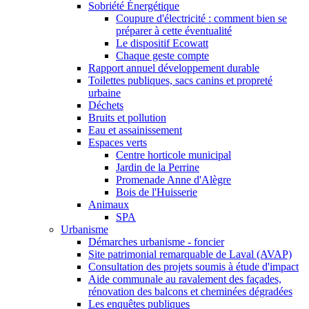
Sobriété Énergétique
Coupure d'électricité : comment bien se
préparer à cette éventualité
Le dispositif Ecowatt
Chaque geste compte
Rapport annuel développement durable
Toilettes publiques, sacs canins et propreté
urbaine
Déchets
Bruits et pollution
Eau et assainissement
Espaces verts
Centre horticole municipal
Jardin de la Perrine
Promenade Anne d'Alègre
Bois de l'Huisserie
Animaux
SPA
Urbanisme
Démarches urbanisme - foncier
Site patrimonial remarquable de Laval (AVAP)
Consultation des projets soumis à étude d'impact
Aide communale au ravalement des façades,
rénovation des balcons et cheminées dégradées
Les enquêtes publiques