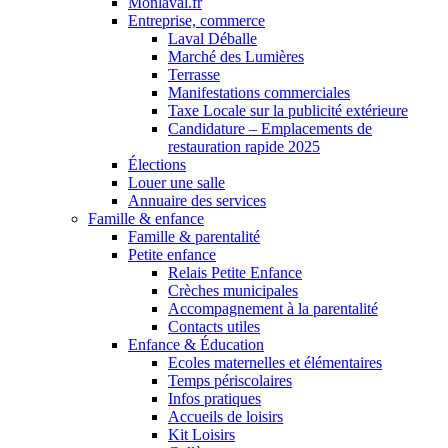
Monlaval.fr
Entreprise, commerce
Laval Déballe
Marché des Lumières
Terrasse
Manifestations commerciales
Taxe Locale sur la publicité extérieure
Candidature – Emplacements de
restauration rapide 2025
Élections
Louer une salle
Annuaire des services
Famille & enfance
Famille & parentalité
Petite enfance
Relais Petite Enfance
Crèches municipales
Accompagnement à la parentalité
Contacts utiles
Enfance & Éducation
Ecoles maternelles et élémentaires
Temps périscolaires
Infos pratiques
Accueils de loisirs
Kit Loisirs