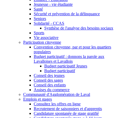
Jeunesse - vie étudiante
Santé
Sécurité et prévention de la délinquance
Seniors
Solidarité - CCAS
Synthèse de l'analyse des besoins sociaux
Sports
Vie associative
Participation citoyenne
Convention citoyenne, par et pour les quartiers
populaires
Budget participatif : donnons la parole aux
Lavalloises et Lavallois
Budget participatif Jeunes
Budget participatif
Conseil des jeunes
Conseil des sages
Conseil des enfants
Assises du commerce
Communauté d'Agglomération de Laval
Emplois et stages
Consultez les offres en ligne
Recrutement de saisonniers et d'apprentis
Candidature spontanée de stage gratifié