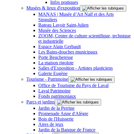
Infos pratiques
Musées & lieux d'exposition
MANAS | Musée d’Art Naïf et des Arts
Singuliers
Bateau Lavoir Saint-Julien
Musée des Sciences
ZOOM, Centre de culture scientifique, technique
et industrielle
Espace Alain Gerbault
Les Bains-douches municipaux
Porte Beucheresse
La maison rigolote
Salles d'Exposition - Artistes plasticiens
Galerie Eugène
Tourisme - Patrimoine
Office de Tourisme du Pays de Laval
Laval Patrimoine
Fonds patrimoniaux
Parcs et jardins
Jardin de la Perrine
Promenade Anne d'Alègre
Bois de l'Huisserie
Aires de jeux
Jardin de la Banque de France