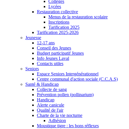
Collèges
Lycées
Restauration collective
Menus de la restauration scolaire
Inscriptions
Tarification 2025
Tarification 2025-2026
Jeunesse
12-17 ans
Conseil des Jeunes
Budget participatif Jeunes
Info Jeunes Laval
Contacts utiles
Seniors
Espace Seniors Intergénérationnel
Centre communal d'action sociale (C.C.A.S)
Santé & Handicap
Collecte de sang
Prévention pollen (pollinarium)
Handicap
Alerte canicule
Qualité de l'air
Charte de la vie nocturne
Adhésion
Moustique tigre : les bons réflexes