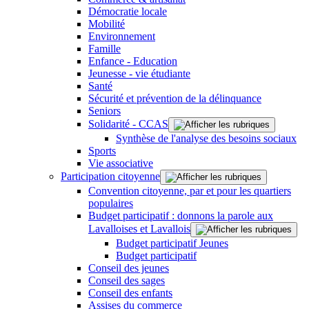
Démocratie locale
Mobilité
Environnement
Famille
Enfance - Education
Jeunesse - vie étudiante
Santé
Sécurité et prévention de la délinquance
Seniors
Solidarité - CCAS
Synthèse de l'analyse des besoins sociaux
Sports
Vie associative
Participation citoyenne
Convention citoyenne, par et pour les quartiers
populaires
Budget participatif : donnons la parole aux
Lavalloises et Lavallois
Budget participatif Jeunes
Budget participatif
Conseil des jeunes
Conseil des sages
Conseil des enfants
Assises du commerce