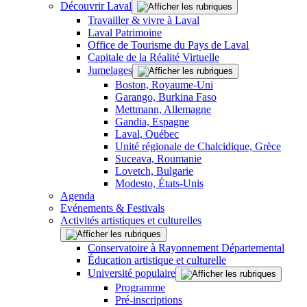
Découvrir Laval
Travailler & vivre à Laval
Laval Patrimoine
Office de Tourisme du Pays de Laval
Capitale de la Réalité Virtuelle
Jumelages
Boston, Royaume-Uni
Garango, Burkina Faso
Mettmann, Allemagne
Gandia, Espagne
Laval, Québec
Unité régionale de Chalcidique, Grèce
Suceava, Roumanie
Lovetch, Bulgarie
Modesto, États-Unis
Agenda
Evénements & Festivals
Activités artistiques et culturelles
Conservatoire à Rayonnement Départemental
Éducation artistique et culturelle
Université populaire
Programme
Pré-inscriptions