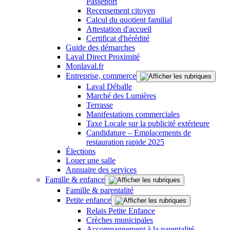
Passeport
Recensement citoyen
Calcul du quotient familial
Attestation d'accueil
Certificat d'hérédité
Guide des démarches
Laval Direct Proximité
Monlaval.fr
Entreprise, commerce
Laval Déballe
Marché des Lumières
Terrasse
Manifestations commerciales
Taxe Locale sur la publicité extérieure
Candidature – Emplacements de
restauration rapide 2025
Élections
Louer une salle
Annuaire des services
Famille & enfance
Famille & parentalité
Petite enfance
Relais Petite Enfance
Crèches municipales
Accompagnement à la parentalité