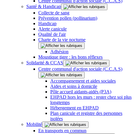
Centre communal d'action sociale (C.C.A.S)
Santé & Handicap
Collecte de sang
Prévention pollen (pollinarium)
Handicap
Alerte canicule
Qualité de l'air
Charte de la vie nocturne
Adhésion
Moustique tigre : les bons réflexes
Solidarité & CCAS
Centre communal d'action sociale (C.C.A.S)
Accompagnement et aides sociales
Aides et soins à domicile
Pôle accueil aidants-aidés (P3A)
EHPAD hors les murs : rester chez soi plus
longtemps
Hébergement en EHPAD
Plan canicule et registre des personnes
isolées
Mobilité
En transports en commun