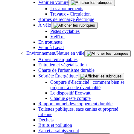
Venir en voiture
Les abonnements
Travaux - Circulation
Bornes de recharge électrique
À vélo
Pistes cyclables
VéliTul
En trottinette
Venir à Laval
Environnement/Nature en ville
Arbres remarquables
Entretien et végétalisation
Charte de l'urbanisme durable
Sobriété Énergétique
Coupure d'électricité : comment bien se
préparer à cette éventualité
Le dispositif Ecowatt
Chaque geste compte
Rapport annuel développement durable
Toilettes publiques, sacs canins et propreté
urbaine
Déchets
Bruits et pollution
Eau et assainissement