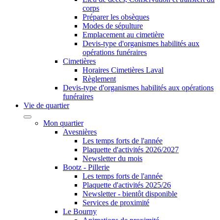
corps
Préparer les obsèques
Modes de sépulture
Emplacement au cimetière
Devis-type d'organismes habilités aux
opérations funéraires
Cimetières
Horaires Cimetières Laval
Règlement
Devis-type d'organismes habilités aux opérations
funéraires
Vie de quartier
Mon quartier
Avesnières
Les temps forts de l'année
Plaquette d'activités 2026/2027
Newsletter du mois
Bootz - Pillerie
Les temps forts de l'année
Plaquette d'activités 2025/26
Newsletter - bientôt disponible
Services de proximité
Le Bourny