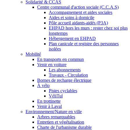
Solidarité & CCAS
Centre communal d'action sociale (C.C.A.S)
Accompagnement et aides sociales
Aides et soins à domicile
Pôle accueil aidants-aidés (P3A)
EHPAD hors les murs : rester chez soi plus
longtemps
Hébergement en EHPAD
Plan canicule et registre des personnes
isolées
Mobilité
En transports en commun
Venir en voiture
Les abonnements
Travaux - Circulation
Bornes de recharge électrique
À vélo
Pistes cyclables
VéliTul
En trottinette
Venir à Laval
Environnement/Nature en ville
Arbres remarquables
Entretien et végétalisation
Charte de l'urbanisme durable