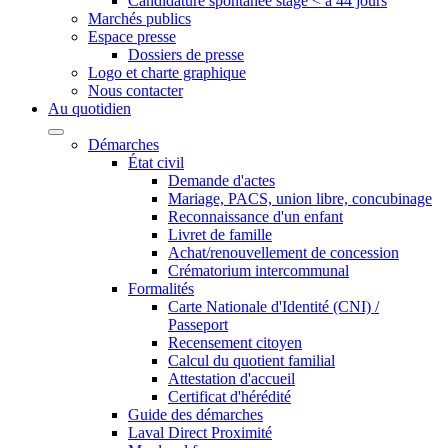
Candidature spontanée stage < à 44 jours
Marchés publics
Espace presse
Dossiers de presse
Logo et charte graphique
Nous contacter
Au quotidien
Démarches
État civil
Demande d'actes
Mariage, PACS, union libre, concubinage
Reconnaissance d'un enfant
Livret de famille
Achat/renouvellement de concession
Crématorium intercommunal
Formalités
Carte Nationale d'Identité (CNI) /
Passeport
Recensement citoyen
Calcul du quotient familial
Attestation d'accueil
Certificat d'hérédité
Guide des démarches
Laval Direct Proximité