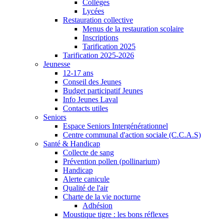
Collèges
Lycées
Restauration collective
Menus de la restauration scolaire
Inscriptions
Tarification 2025
Tarification 2025-2026
Jeunesse
12-17 ans
Conseil des Jeunes
Budget participatif Jeunes
Info Jeunes Laval
Contacts utiles
Seniors
Espace Seniors Intergénérationnel
Centre communal d'action sociale (C.C.A.S)
Santé & Handicap
Collecte de sang
Prévention pollen (pollinarium)
Handicap
Alerte canicule
Qualité de l'air
Charte de la vie nocturne
Adhésion
Moustique tigre : les bons réflexes