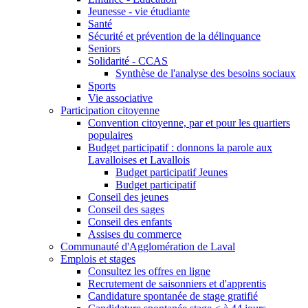
Jeunesse - vie étudiante
Santé
Sécurité et prévention de la délinquance
Seniors
Solidarité - CCAS
Synthèse de l'analyse des besoins sociaux
Sports
Vie associative
Participation citoyenne
Convention citoyenne, par et pour les quartiers
populaires
Budget participatif : donnons la parole aux
Lavalloises et Lavallois
Budget participatif Jeunes
Budget participatif
Conseil des jeunes
Conseil des sages
Conseil des enfants
Assises du commerce
Communauté d'Agglomération de Laval
Emplois et stages
Consultez les offres en ligne
Recrutement de saisonniers et d'apprentis
Candidature spontanée de stage gratifié