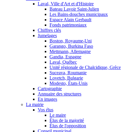
Laval, Ville d'Art et d'Histoire
Bateau Lavoir Saint-Julien
Les Bains-douches municipaux
Espace Alain Gerbault
Fonds patrimoniaux
Chiffres clés
Jumelages
Boston, Royaume-Uni
Garango, Burkina Faso
Mettmann, Allemagne
Gandia, Espagne
Laval, Québec
Unité régionale de Chalcidique, Grèce
Suceava, Roumanie
Lovetch, Bulgarie
Modesto, États-Unis
Cartographie
Annuaire des structures
En images
La mairie
Vos élus
Le maire
Élus de la majorité
Élus de l'opposition
Conseil municipal