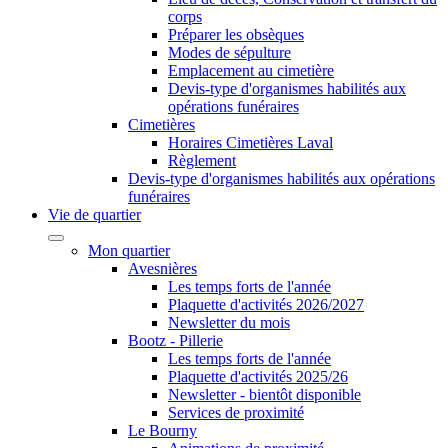
corps
Préparer les obsèques
Modes de sépulture
Emplacement au cimetière
Devis-type d'organismes habilités aux
opérations funéraires
Cimetières
Horaires Cimetières Laval
Règlement
Devis-type d'organismes habilités aux opérations
funéraires
Vie de quartier
Mon quartier
Avesnières
Les temps forts de l'année
Plaquette d'activités 2026/2027
Newsletter du mois
Bootz - Pillerie
Les temps forts de l'année
Plaquette d'activités 2025/26
Newsletter - bientôt disponible
Services de proximité
Le Bourny