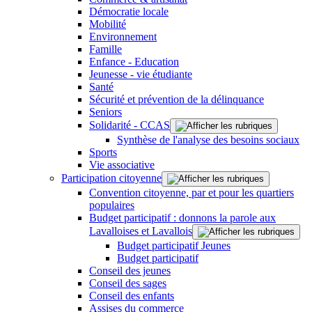
Démocratie locale
Mobilité
Environnement
Famille
Enfance - Education
Jeunesse - vie étudiante
Santé
Sécurité et prévention de la délinquance
Seniors
Solidarité - CCAS
Synthèse de l'analyse des besoins sociaux
Sports
Vie associative
Participation citoyenne
Convention citoyenne, par et pour les quartiers
populaires
Budget participatif : donnons la parole aux
Lavalloises et Lavallois
Budget participatif Jeunes
Budget participatif
Conseil des jeunes
Conseil des sages
Conseil des enfants
Assises du commerce