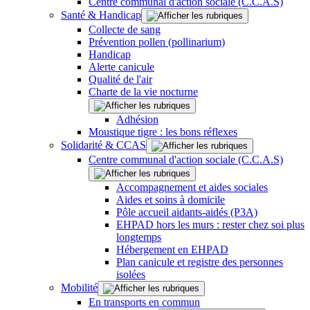
Centre communal d'action sociale (C.C.A.S)
Santé & Handicap
Collecte de sang
Prévention pollen (pollinarium)
Handicap
Alerte canicule
Qualité de l'air
Charte de la vie nocturne
Adhésion
Moustique tigre : les bons réflexes
Solidarité & CCAS
Centre communal d'action sociale (C.C.A.S)
Accompagnement et aides sociales
Aides et soins à domicile
Pôle accueil aidants-aidés (P3A)
EHPAD hors les murs : rester chez soi plus
longtemps
Hébergement en EHPAD
Plan canicule et registre des personnes
isolées
Mobilité
En transports en commun