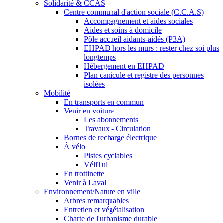
Solidarité & CCAS
Centre communal d'action sociale (C.C.A.S)
Accompagnement et aides sociales
Aides et soins à domicile
Pôle accueil aidants-aidés (P3A)
EHPAD hors les murs : rester chez soi plus
longtemps
Hébergement en EHPAD
Plan canicule et registre des personnes
isolées
Mobilité
En transports en commun
Venir en voiture
Les abonnements
Travaux - Circulation
Bornes de recharge électrique
À vélo
Pistes cyclables
VéliTul
En trottinette
Venir à Laval
Environnement/Nature en ville
Arbres remarquables
Entretien et végétalisation
Charte de l'urbanisme durable