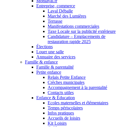
Monlaval.fr
Entreprise, commerce
Laval Déballe
Marché des Lumières
Terrasse
Manifestations commerciales
Taxe Locale sur la publicité extérieure
Candidature – Emplacements de
restauration rapide 2025
Élections
Louer une salle
Annuaire des services
Famille & enfance
Famille & parentalité
Petite enfance
Relais Petite Enfance
Crèches municipales
Accompagnement à la parentalité
Contacts utiles
Enfance & Éducation
Ecoles maternelles et élémentaires
Temps périscolaires
Infos pratiques
Accueils de loisirs
Kit Loisirs