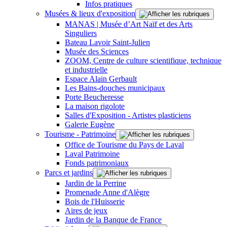
Infos pratiques
Musées & lieux d'exposition
MANAS | Musée d’Art Naïf et des Arts
Singuliers
Bateau Lavoir Saint-Julien
Musée des Sciences
ZOOM, Centre de culture scientifique, technique
et industrielle
Espace Alain Gerbault
Les Bains-douches municipaux
Porte Beucheresse
La maison rigolote
Salles d'Exposition - Artistes plasticiens
Galerie Eugène
Tourisme - Patrimoine
Office de Tourisme du Pays de Laval
Laval Patrimoine
Fonds patrimoniaux
Parcs et jardins
Jardin de la Perrine
Promenade Anne d'Alègre
Bois de l'Huisserie
Aires de jeux
Jardin de la Banque de France