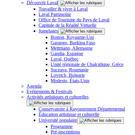
Découvrir Laval
Travailler & vivre à Laval
Laval Patrimoine
Office de Tourisme du Pays de Laval
Capitale de la Réalité Virtuelle
Jumelages
Boston, Royaume-Uni
Garango, Burkina Faso
Mettmann, Allemagne
Gandia, Espagne
Laval, Québec
Unité régionale de Chalcidique, Grèce
Suceava, Roumanie
Lovetch, Bulgarie
Modesto, États-Unis
Agenda
Evénements & Festivals
Activités artistiques et culturelles
Conservatoire à Rayonnement Départemental
Éducation artistique et culturelle
Université populaire
Programme
Pré-inscriptions