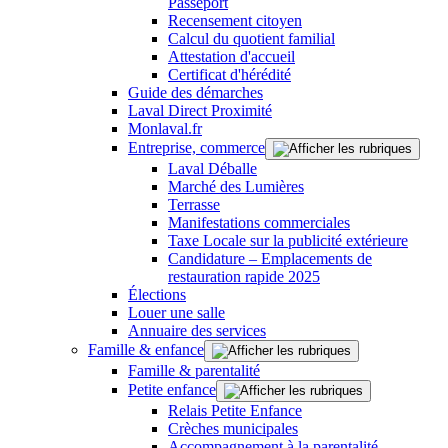
Passeport
Recensement citoyen
Calcul du quotient familial
Attestation d'accueil
Certificat d'hérédité
Guide des démarches
Laval Direct Proximité
Monlaval.fr
Entreprise, commerce
Laval Déballe
Marché des Lumières
Terrasse
Manifestations commerciales
Taxe Locale sur la publicité extérieure
Candidature – Emplacements de
restauration rapide 2025
Élections
Louer une salle
Annuaire des services
Famille & enfance
Famille & parentalité
Petite enfance
Relais Petite Enfance
Crèches municipales
Accompagnement à la parentalité