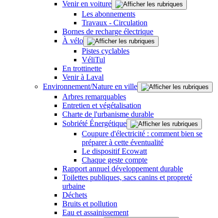
Venir en voiture
Les abonnements
Travaux - Circulation
Bornes de recharge électrique
À vélo
Pistes cyclables
VéliTul
En trottinette
Venir à Laval
Environnement/Nature en ville
Arbres remarquables
Entretien et végétalisation
Charte de l'urbanisme durable
Sobriété Énergétique
Coupure d'électricité : comment bien se
préparer à cette éventualité
Le dispositif Ecowatt
Chaque geste compte
Rapport annuel développement durable
Toilettes publiques, sacs canins et propreté
urbaine
Déchets
Bruits et pollution
Eau et assainissement