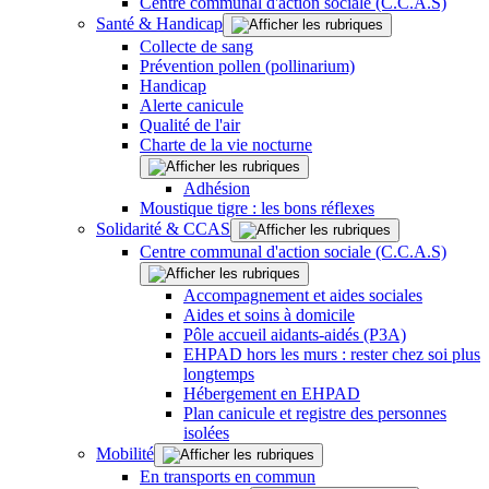
Centre communal d'action sociale (C.C.A.S)
Santé & Handicap
Collecte de sang
Prévention pollen (pollinarium)
Handicap
Alerte canicule
Qualité de l'air
Charte de la vie nocturne
Adhésion
Moustique tigre : les bons réflexes
Solidarité & CCAS
Centre communal d'action sociale (C.C.A.S)
Accompagnement et aides sociales
Aides et soins à domicile
Pôle accueil aidants-aidés (P3A)
EHPAD hors les murs : rester chez soi plus
longtemps
Hébergement en EHPAD
Plan canicule et registre des personnes
isolées
Mobilité
En transports en commun