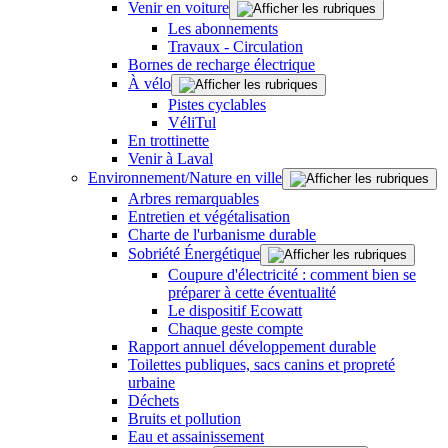
Venir en voiture
Les abonnements
Travaux - Circulation
Bornes de recharge électrique
À vélo
Pistes cyclables
VéliTul
En trottinette
Venir à Laval
Environnement/Nature en ville
Arbres remarquables
Entretien et végétalisation
Charte de l'urbanisme durable
Sobriété Énergétique
Coupure d'électricité : comment bien se
préparer à cette éventualité
Le dispositif Ecowatt
Chaque geste compte
Rapport annuel développement durable
Toilettes publiques, sacs canins et propreté
urbaine
Déchets
Bruits et pollution
Eau et assainissement