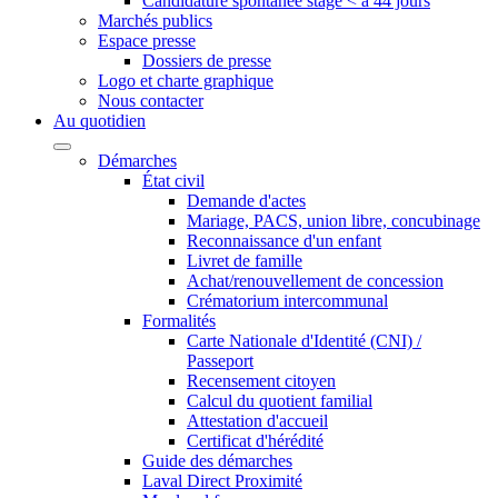
Candidature spontanée stage < à 44 jours
Marchés publics
Espace presse
Dossiers de presse
Logo et charte graphique
Nous contacter
Au quotidien
Démarches
État civil
Demande d'actes
Mariage, PACS, union libre, concubinage
Reconnaissance d'un enfant
Livret de famille
Achat/renouvellement de concession
Crématorium intercommunal
Formalités
Carte Nationale d'Identité (CNI) /
Passeport
Recensement citoyen
Calcul du quotient familial
Attestation d'accueil
Certificat d'hérédité
Guide des démarches
Laval Direct Proximité