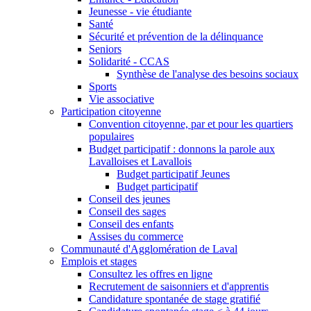
Jeunesse - vie étudiante
Santé
Sécurité et prévention de la délinquance
Seniors
Solidarité - CCAS
Synthèse de l'analyse des besoins sociaux
Sports
Vie associative
Participation citoyenne
Convention citoyenne, par et pour les quartiers
populaires
Budget participatif : donnons la parole aux
Lavalloises et Lavallois
Budget participatif Jeunes
Budget participatif
Conseil des jeunes
Conseil des sages
Conseil des enfants
Assises du commerce
Communauté d'Agglomération de Laval
Emplois et stages
Consultez les offres en ligne
Recrutement de saisonniers et d'apprentis
Candidature spontanée de stage gratifié