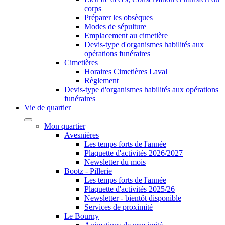
corps
Préparer les obsèques
Modes de sépulture
Emplacement au cimetière
Devis-type d'organismes habilités aux
opérations funéraires
Cimetières
Horaires Cimetières Laval
Règlement
Devis-type d'organismes habilités aux opérations
funéraires
Vie de quartier
Mon quartier
Avesnières
Les temps forts de l'année
Plaquette d'activités 2026/2027
Newsletter du mois
Bootz - Pillerie
Les temps forts de l'année
Plaquette d'activités 2025/26
Newsletter - bientôt disponible
Services de proximité
Le Bourny