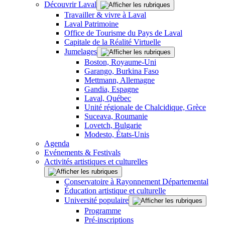
Découvrir Laval
Travailler & vivre à Laval
Laval Patrimoine
Office de Tourisme du Pays de Laval
Capitale de la Réalité Virtuelle
Jumelages
Boston, Royaume-Uni
Garango, Burkina Faso
Mettmann, Allemagne
Gandia, Espagne
Laval, Québec
Unité régionale de Chalcidique, Grèce
Suceava, Roumanie
Lovetch, Bulgarie
Modesto, États-Unis
Agenda
Evénements & Festivals
Activités artistiques et culturelles
Conservatoire à Rayonnement Départemental
Éducation artistique et culturelle
Université populaire
Programme
Pré-inscriptions