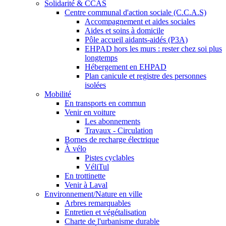
Solidarité & CCAS
Centre communal d'action sociale (C.C.A.S)
Accompagnement et aides sociales
Aides et soins à domicile
Pôle accueil aidants-aidés (P3A)
EHPAD hors les murs : rester chez soi plus
longtemps
Hébergement en EHPAD
Plan canicule et registre des personnes
isolées
Mobilité
En transports en commun
Venir en voiture
Les abonnements
Travaux - Circulation
Bornes de recharge électrique
À vélo
Pistes cyclables
VéliTul
En trottinette
Venir à Laval
Environnement/Nature en ville
Arbres remarquables
Entretien et végétalisation
Charte de l'urbanisme durable