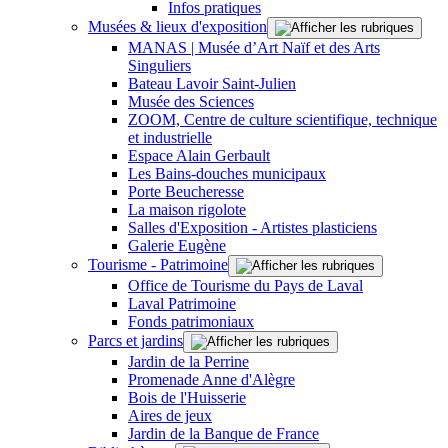
Infos pratiques
Musées & lieux d'exposition
MANAS | Musée d’Art Naïf et des Arts
Singuliers
Bateau Lavoir Saint-Julien
Musée des Sciences
ZOOM, Centre de culture scientifique, technique
et industrielle
Espace Alain Gerbault
Les Bains-douches municipaux
Porte Beucheresse
La maison rigolote
Salles d'Exposition - Artistes plasticiens
Galerie Eugène
Tourisme - Patrimoine
Office de Tourisme du Pays de Laval
Laval Patrimoine
Fonds patrimoniaux
Parcs et jardins
Jardin de la Perrine
Promenade Anne d'Alègre
Bois de l'Huisserie
Aires de jeux
Jardin de la Banque de France