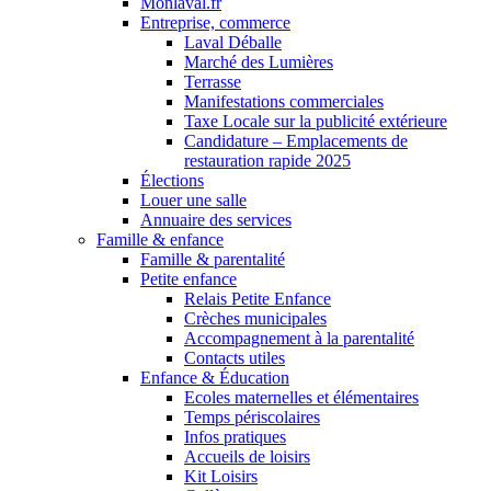
Monlaval.fr
Entreprise, commerce
Laval Déballe
Marché des Lumières
Terrasse
Manifestations commerciales
Taxe Locale sur la publicité extérieure
Candidature – Emplacements de
restauration rapide 2025
Élections
Louer une salle
Annuaire des services
Famille & enfance
Famille & parentalité
Petite enfance
Relais Petite Enfance
Crèches municipales
Accompagnement à la parentalité
Contacts utiles
Enfance & Éducation
Ecoles maternelles et élémentaires
Temps périscolaires
Infos pratiques
Accueils de loisirs
Kit Loisirs