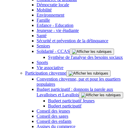
Démocratie locale
Mobilité
Environnement
Famille
Enfance - Education
Jeunesse - vie étudiante
Santé
Sécurité et prévention de la délinquance
Seniors
Solidarité - CCAS
Synthèse de l'analyse des besoins sociaux
Sports
Vie associative
Participation citoyenne
Convention citoyenne, par et pour les quartiers
populaires
Budget participatif : donnons la parole aux
Lavalloises et Lavallois
Budget participatif Jeunes
Budget participatif
Conseil des jeunes
Conseil des sages
Conseil des enfants
Assises du commerce