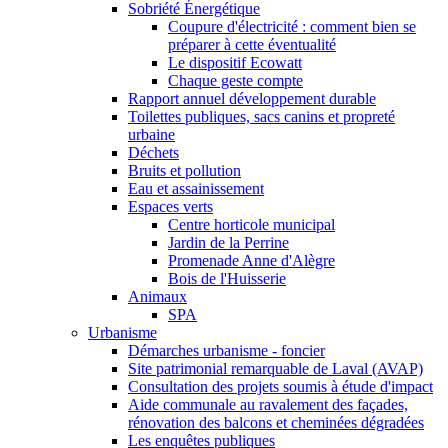
Sobriété Énergétique
Coupure d'électricité : comment bien se
préparer à cette éventualité
Le dispositif Ecowatt
Chaque geste compte
Rapport annuel développement durable
Toilettes publiques, sacs canins et propreté
urbaine
Déchets
Bruits et pollution
Eau et assainissement
Espaces verts
Centre horticole municipal
Jardin de la Perrine
Promenade Anne d'Alègre
Bois de l'Huisserie
Animaux
SPA
Urbanisme
Démarches urbanisme - foncier
Site patrimonial remarquable de Laval (AVAP)
Consultation des projets soumis à étude d'impact
Aide communale au ravalement des façades,
rénovation des balcons et cheminées dégradées
Les enquêtes publiques