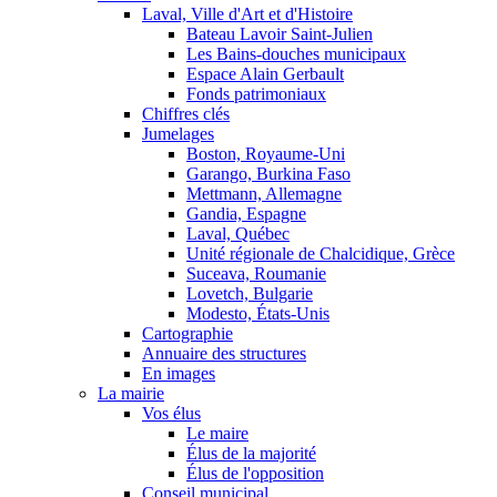
Laval, Ville d'Art et d'Histoire
Bateau Lavoir Saint-Julien
Les Bains-douches municipaux
Espace Alain Gerbault
Fonds patrimoniaux
Chiffres clés
Jumelages
Boston, Royaume-Uni
Garango, Burkina Faso
Mettmann, Allemagne
Gandia, Espagne
Laval, Québec
Unité régionale de Chalcidique, Grèce
Suceava, Roumanie
Lovetch, Bulgarie
Modesto, États-Unis
Cartographie
Annuaire des structures
En images
La mairie
Vos élus
Le maire
Élus de la majorité
Élus de l'opposition
Conseil municipal