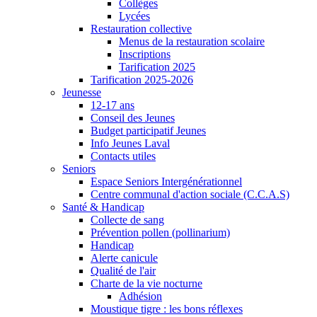
Collèges
Lycées
Restauration collective
Menus de la restauration scolaire
Inscriptions
Tarification 2025
Tarification 2025-2026
Jeunesse
12-17 ans
Conseil des Jeunes
Budget participatif Jeunes
Info Jeunes Laval
Contacts utiles
Seniors
Espace Seniors Intergénérationnel
Centre communal d'action sociale (C.C.A.S)
Santé & Handicap
Collecte de sang
Prévention pollen (pollinarium)
Handicap
Alerte canicule
Qualité de l'air
Charte de la vie nocturne
Adhésion
Moustique tigre : les bons réflexes