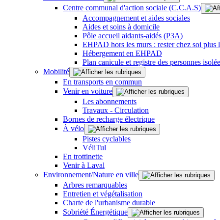
Centre communal d'action sociale (C.C.A.S)
Accompagnement et aides sociales
Aides et soins à domicile
Pôle accueil aidants-aidés (P3A)
EHPAD hors les murs : rester chez soi plus
Hébergement en EHPAD
Plan canicule et registre des personnes isolé
Mobilité
En transports en commun
Venir en voiture
Les abonnements
Travaux - Circulation
Bornes de recharge électrique
À vélo
Pistes cyclables
VéliTul
En trottinette
Venir à Laval
Environnement/Nature en ville
Arbres remarquables
Entretien et végétalisation
Charte de l'urbanisme durable
Sobriété Énergétique