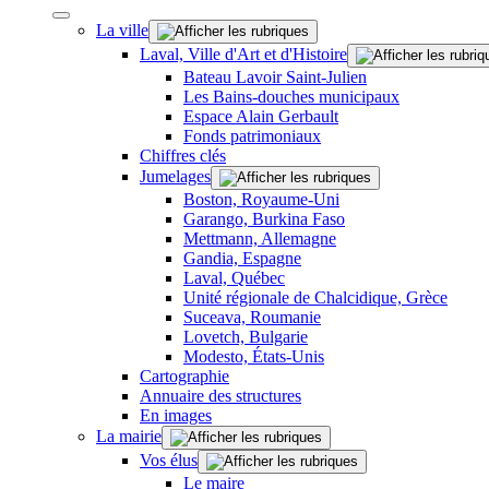
La ville
Laval, Ville d'Art et d'Histoire
Bateau Lavoir Saint-Julien
Les Bains-douches municipaux
Espace Alain Gerbault
Fonds patrimoniaux
Chiffres clés
Jumelages
Boston, Royaume-Uni
Garango, Burkina Faso
Mettmann, Allemagne
Gandia, Espagne
Laval, Québec
Unité régionale de Chalcidique, Grèce
Suceava, Roumanie
Lovetch, Bulgarie
Modesto, États-Unis
Cartographie
Annuaire des structures
En images
La mairie
Vos élus
Le maire