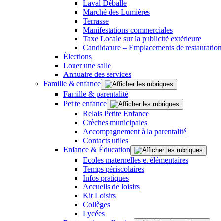
Laval Déballe
Marché des Lumières
Terrasse
Manifestations commerciales
Taxe Locale sur la publicité extérieure
Candidature – Emplacements de restauration
Élections
Louer une salle
Annuaire des services
Famille & enfance
Famille & parentalité
Petite enfance
Relais Petite Enfance
Crèches municipales
Accompagnement à la parentalité
Contacts utiles
Enfance & Éducation
Ecoles maternelles et élémentaires
Temps périscolaires
Infos pratiques
Accueils de loisirs
Kit Loisirs
Collèges
Lycées