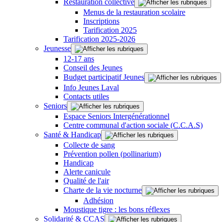
Restauration collective
Menus de la restauration scolaire
Inscriptions
Tarification 2025
Tarification 2025-2026
Jeunesse
12-17 ans
Conseil des Jeunes
Budget participatif Jeunes
Info Jeunes Laval
Contacts utiles
Seniors
Espace Seniors Intergénérationnel
Centre communal d'action sociale (C.C.A.S)
Santé & Handicap
Collecte de sang
Prévention pollen (pollinarium)
Handicap
Alerte canicule
Qualité de l'air
Charte de la vie nocturne
Adhésion
Moustique tigre : les bons réflexes
Solidarité & CCAS