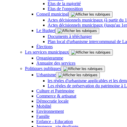
Élus de la majorité
Élus de l'opposition
Conseil municipal
Actes décisionnels municipaux (à partir du 
Actes décisionnels municipaux (jusqu'au 1e
Le Budget
Documents à télécharger
Plan local d'urbanisme intercommunal de L
Élections
Les services municipaux
Organigramme
Annuaire des services
Politiques publiques
Urbanisme
les règles d'urbanisme applicables et les dem
Les règles de préservation du patrimoine à 
Culture et Patrimoine
Commerce & artisanat
Démocratie locale
Mobilité
Environnement
Famille
Enfance - Education
Jeunesse - vie étudiante