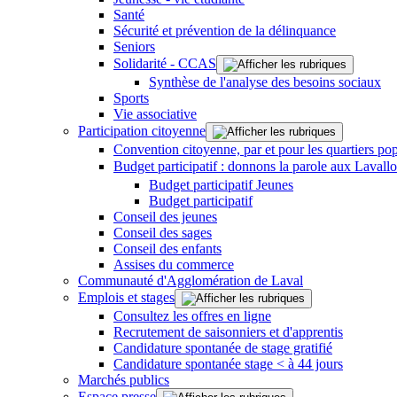
Santé
Sécurité et prévention de la délinquance
Seniors
Solidarité - CCAS
Synthèse de l'analyse des besoins sociaux
Sports
Vie associative
Participation citoyenne
Convention citoyenne, par et pour les quartiers pop
Budget participatif : donnons la parole aux Lavallo
Budget participatif Jeunes
Budget participatif
Conseil des jeunes
Conseil des sages
Conseil des enfants
Assises du commerce
Communauté d'Agglomération de Laval
Emplois et stages
Consultez les offres en ligne
Recrutement de saisonniers et d'apprentis
Candidature spontanée de stage gratifié
Candidature spontanée stage < à 44 jours
Marchés publics
Espace presse