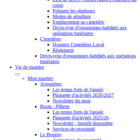
corps
Préparer les obsèques
Modes de sépulture
Emplacement au cimetière
Devis-type d'organismes habilités aux
opérations funéraires
Cimetières
Horaires Cimetières Laval
Règlement
Devis-type d'organismes habilités aux opérations
funéraires
Vie de quartier
Mon quartier
Avesnières
Les temps forts de l'année
Plaquette d'activités 2026/2027
Newsletter du mois
Bootz - Pillerie
Les temps forts de l'année
Plaquette d'activités 2025/26
Newsletter - bientôt disponible
Services de proximité
Le Bourny