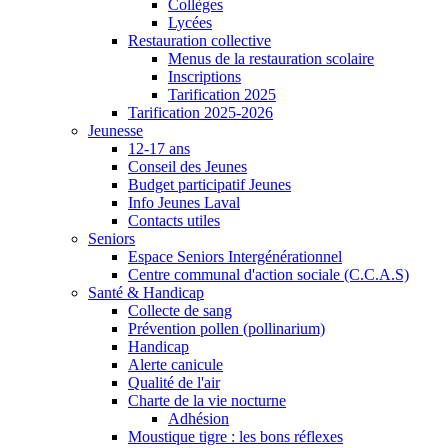
Collèges
Lycées
Restauration collective
Menus de la restauration scolaire
Inscriptions
Tarification 2025
Tarification 2025-2026
Jeunesse
12-17 ans
Conseil des Jeunes
Budget participatif Jeunes
Info Jeunes Laval
Contacts utiles
Seniors
Espace Seniors Intergénérationnel
Centre communal d'action sociale (C.C.A.S)
Santé & Handicap
Collecte de sang
Prévention pollen (pollinarium)
Handicap
Alerte canicule
Qualité de l'air
Charte de la vie nocturne
Adhésion
Moustique tigre : les bons réflexes