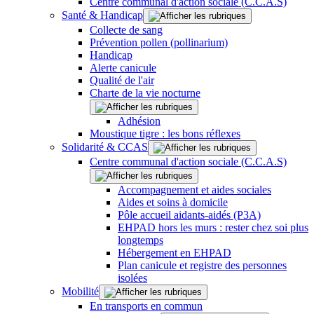
Centre communal d'action sociale (C.C.A.S)
Santé & Handicap
Collecte de sang
Prévention pollen (pollinarium)
Handicap
Alerte canicule
Qualité de l'air
Charte de la vie nocturne
Adhésion
Moustique tigre : les bons réflexes
Solidarité & CCAS
Centre communal d'action sociale (C.C.A.S)
Accompagnement et aides sociales
Aides et soins à domicile
Pôle accueil aidants-aidés (P3A)
EHPAD hors les murs : rester chez soi plus
longtemps
Hébergement en EHPAD
Plan canicule et registre des personnes
isolées
Mobilité
En transports en commun