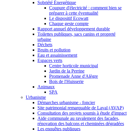
Sobriété Énergétique
Coupure d'électricité : comment bien se
préparer à cette éventualité
Le dispositif Ecowatt
Chaque geste compte
Rapport annuel développement durable
Toilettes publiques, sacs canins et propreté
urbaine
Déchets
Bruits et pollution
Eau et assainissement
Espaces verts
Centre horticole municipal
Jardin de la Perrine
Promenade Anne d'Alègre
Bois de l'Huisserie
Animaux
SPA
Urbanisme
Démarches urbanisme - foncier
Site patrimonial remarquable de Laval (AVAP)
Consultation des projets soumis à étude d'impact
Aide communale au ravalement des façades,
rénovation des balcons et cheminées dégradées
Les enquêtes publiques