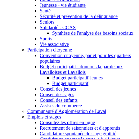
Jeunesse - vie étudiante
Santé
Sécurité et prévention de la délinquance
Seniors
Solidarité - CCAS
Synthèse de l'analyse des besoins sociaux
Sports
Vie associative
Participation citoyenne
Convention citoyenne, par et pour les quartiers
populaires
Budget participatif : donnons la parole aux
Lavalloises et Lavallois
Budget participatif Jeunes
Budget participatif
Conseil des jeunes
Conseil des sages
Conseil des enfants
Assises du commerce
Communauté d'Agglomération de Laval
Emplois et stages
Consultez les offres en ligne
Recrutement de saisonniers et d'apprentis
Candidature spontanée de stage gratifié