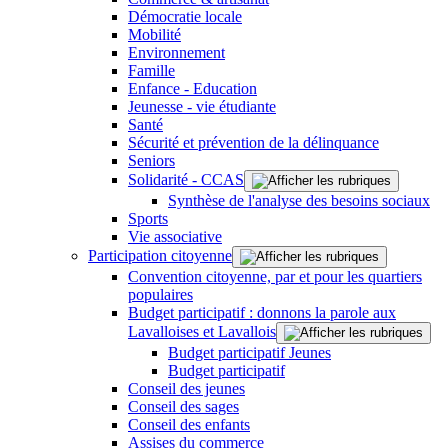
Démocratie locale
Mobilité
Environnement
Famille
Enfance - Education
Jeunesse - vie étudiante
Santé
Sécurité et prévention de la délinquance
Seniors
Solidarité - CCAS
Synthèse de l'analyse des besoins sociaux
Sports
Vie associative
Participation citoyenne
Convention citoyenne, par et pour les quartiers
populaires
Budget participatif : donnons la parole aux
Lavalloises et Lavallois
Budget participatif Jeunes
Budget participatif
Conseil des jeunes
Conseil des sages
Conseil des enfants
Assises du commerce