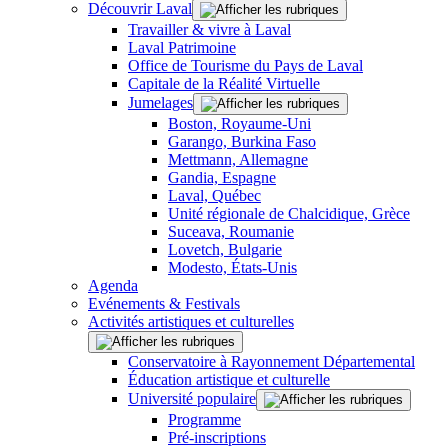
Découvrir Laval
Travailler & vivre à Laval
Laval Patrimoine
Office de Tourisme du Pays de Laval
Capitale de la Réalité Virtuelle
Jumelages
Boston, Royaume-Uni
Garango, Burkina Faso
Mettmann, Allemagne
Gandia, Espagne
Laval, Québec
Unité régionale de Chalcidique, Grèce
Suceava, Roumanie
Lovetch, Bulgarie
Modesto, États-Unis
Agenda
Evénements & Festivals
Activités artistiques et culturelles
Conservatoire à Rayonnement Départemental
Éducation artistique et culturelle
Université populaire
Programme
Pré-inscriptions