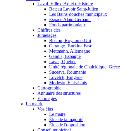
Laval, Ville d'Art et d'Histoire
Bateau Lavoir Saint-Julien
Les Bains-douches municipaux
Espace Alain Gerbault
Fonds patrimoniaux
Chiffres clés
Jumelages
Boston, Royaume-Uni
Garango, Burkina Faso
Mettmann, Allemagne
Gandia, Espagne
Laval, Québec
Unité régionale de Chalcidique, Grèce
Suceava, Roumanie
Lovetch, Bulgarie
Modesto, États-Unis
Cartographie
Annuaire des structures
En images
La mairie
Vos élus
Le maire
Élus de la majorité
Élus de l'opposition
Conseil municipal