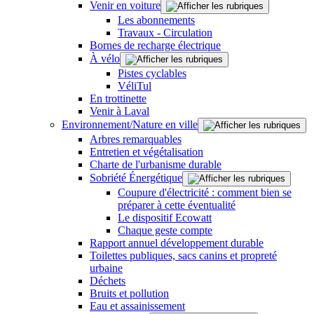
Venir en voiture
Les abonnements
Travaux - Circulation
Bornes de recharge électrique
À vélo
Pistes cyclables
VéliTul
En trottinette
Venir à Laval
Environnement/Nature en ville
Arbres remarquables
Entretien et végétalisation
Charte de l'urbanisme durable
Sobriété Énergétique
Coupure d'électricité : comment bien se
préparer à cette éventualité
Le dispositif Ecowatt
Chaque geste compte
Rapport annuel développement durable
Toilettes publiques, sacs canins et propreté
urbaine
Déchets
Bruits et pollution
Eau et assainissement