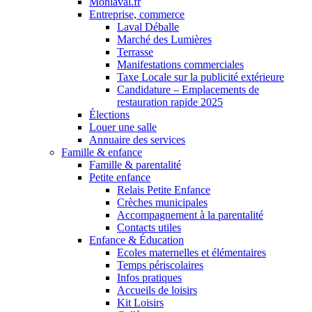
Monlaval.fr
Entreprise, commerce
Laval Déballe
Marché des Lumières
Terrasse
Manifestations commerciales
Taxe Locale sur la publicité extérieure
Candidature – Emplacements de
restauration rapide 2025
Élections
Louer une salle
Annuaire des services
Famille & enfance
Famille & parentalité
Petite enfance
Relais Petite Enfance
Crèches municipales
Accompagnement à la parentalité
Contacts utiles
Enfance & Éducation
Ecoles maternelles et élémentaires
Temps périscolaires
Infos pratiques
Accueils de loisirs
Kit Loisirs