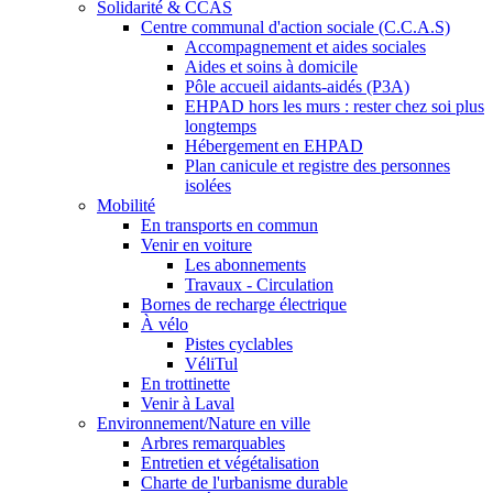
Solidarité & CCAS
Centre communal d'action sociale (C.C.A.S)
Accompagnement et aides sociales
Aides et soins à domicile
Pôle accueil aidants-aidés (P3A)
EHPAD hors les murs : rester chez soi plus
longtemps
Hébergement en EHPAD
Plan canicule et registre des personnes
isolées
Mobilité
En transports en commun
Venir en voiture
Les abonnements
Travaux - Circulation
Bornes de recharge électrique
À vélo
Pistes cyclables
VéliTul
En trottinette
Venir à Laval
Environnement/Nature en ville
Arbres remarquables
Entretien et végétalisation
Charte de l'urbanisme durable