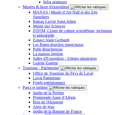
Infos pratiques
Musées & lieux d'exposition
MANAS | Musée d’Art Naïf et des Arts
Singuliers
Bateau Lavoir Saint-Julien
Musée des Sciences
ZOOM, Centre de culture scientifique, technique
et industrielle
Espace Alain Gerbault
Les Bains-douches municipaux
Porte Beucheresse
La maison rigolote
Salles d'Exposition - Artistes plasticiens
Galerie Eugène
Tourisme - Patrimoine
Office de Tourisme du Pays de Laval
Laval Patrimoine
Fonds patrimoniaux
Parcs et jardins
Jardin de la Perrine
Promenade Anne d'Alègre
Bois de l'Huisserie
Aires de jeux
Jardin de la Banque de France