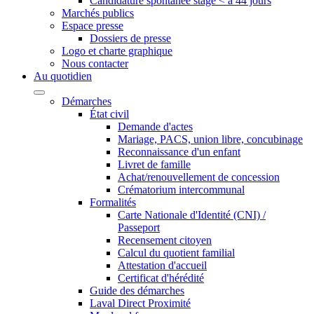
Candidature spontanée stage < à 44 jours
Marchés publics
Espace presse
Dossiers de presse
Logo et charte graphique
Nous contacter
Au quotidien
Démarches
État civil
Demande d'actes
Mariage, PACS, union libre, concubinage
Reconnaissance d'un enfant
Livret de famille
Achat/renouvellement de concession
Crématorium intercommunal
Formalités
Carte Nationale d'Identité (CNI) /
Passeport
Recensement citoyen
Calcul du quotient familial
Attestation d'accueil
Certificat d'hérédité
Guide des démarches
Laval Direct Proximité