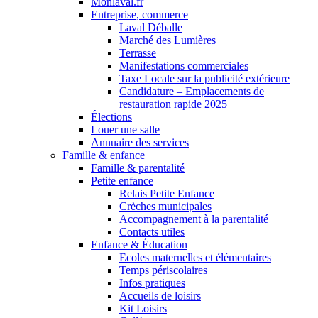
Monlaval.fr
Entreprise, commerce
Laval Déballe
Marché des Lumières
Terrasse
Manifestations commerciales
Taxe Locale sur la publicité extérieure
Candidature – Emplacements de
restauration rapide 2025
Élections
Louer une salle
Annuaire des services
Famille & enfance
Famille & parentalité
Petite enfance
Relais Petite Enfance
Crèches municipales
Accompagnement à la parentalité
Contacts utiles
Enfance & Éducation
Ecoles maternelles et élémentaires
Temps périscolaires
Infos pratiques
Accueils de loisirs
Kit Loisirs