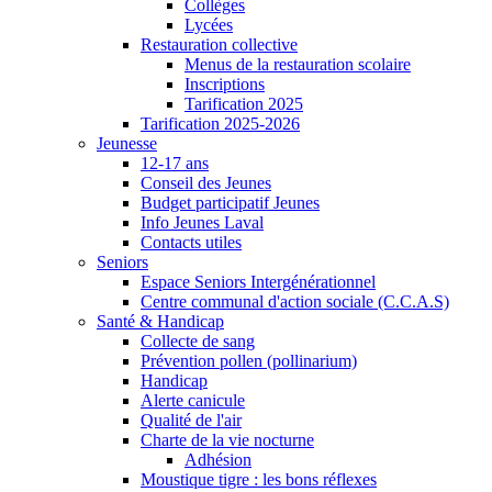
Collèges
Lycées
Restauration collective
Menus de la restauration scolaire
Inscriptions
Tarification 2025
Tarification 2025-2026
Jeunesse
12-17 ans
Conseil des Jeunes
Budget participatif Jeunes
Info Jeunes Laval
Contacts utiles
Seniors
Espace Seniors Intergénérationnel
Centre communal d'action sociale (C.C.A.S)
Santé & Handicap
Collecte de sang
Prévention pollen (pollinarium)
Handicap
Alerte canicule
Qualité de l'air
Charte de la vie nocturne
Adhésion
Moustique tigre : les bons réflexes