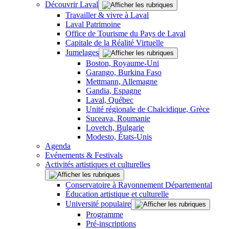
Découvrir Laval
Travailler & vivre à Laval
Laval Patrimoine
Office de Tourisme du Pays de Laval
Capitale de la Réalité Virtuelle
Jumelages
Boston, Royaume-Uni
Garango, Burkina Faso
Mettmann, Allemagne
Gandia, Espagne
Laval, Québec
Unité régionale de Chalcidique, Grèce
Suceava, Roumanie
Lovetch, Bulgarie
Modesto, États-Unis
Agenda
Evénements & Festivals
Activités artistiques et culturelles
Conservatoire à Rayonnement Départemental
Éducation artistique et culturelle
Université populaire
Programme
Pré-inscriptions