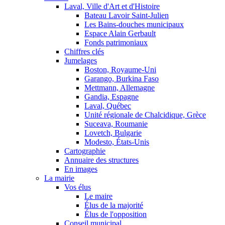
Laval, Ville d'Art et d'Histoire
Bateau Lavoir Saint-Julien
Les Bains-douches municipaux
Espace Alain Gerbault
Fonds patrimoniaux
Chiffres clés
Jumelages
Boston, Royaume-Uni
Garango, Burkina Faso
Mettmann, Allemagne
Gandia, Espagne
Laval, Québec
Unité régionale de Chalcidique, Grèce
Suceava, Roumanie
Lovetch, Bulgarie
Modesto, États-Unis
Cartographie
Annuaire des structures
En images
La mairie
Vos élus
Le maire
Élus de la majorité
Élus de l'opposition
Conseil municipal