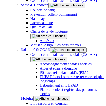
Centre communal d'action sociale (C.C.A.S)
Santé & Handicap
Collecte de sang
Prévention pollen (pollinarium)
Handicap
Alerte canicule
Qualité de l'air
Charte de la vie nocturne
Adhésion
Moustique tigre : les bons réflexes
Solidarité & CCAS
Centre communal d'action sociale (C.C.A.S)
Accompagnement et aides sociales
Aides et soins à domicile
Pôle accueil aidants-aidés (P3A)
EHPAD hors les murs : rester chez soi plus
longtemps
Hébergement en EHPAD
Plan canicule et registre des personnes
isolées
Mobilité
En transports en commun