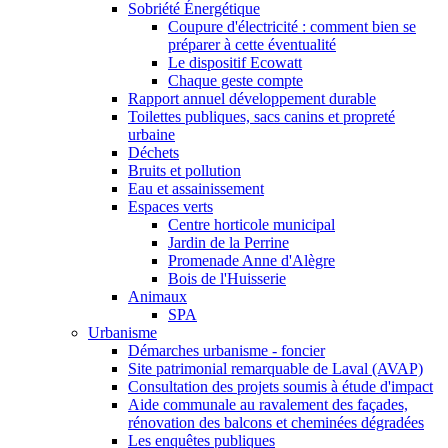
Sobriété Énergétique
Coupure d'électricité : comment bien se
préparer à cette éventualité
Le dispositif Ecowatt
Chaque geste compte
Rapport annuel développement durable
Toilettes publiques, sacs canins et propreté
urbaine
Déchets
Bruits et pollution
Eau et assainissement
Espaces verts
Centre horticole municipal
Jardin de la Perrine
Promenade Anne d'Alègre
Bois de l'Huisserie
Animaux
SPA
Urbanisme
Démarches urbanisme - foncier
Site patrimonial remarquable de Laval (AVAP)
Consultation des projets soumis à étude d'impact
Aide communale au ravalement des façades,
rénovation des balcons et cheminées dégradées
Les enquêtes publiques