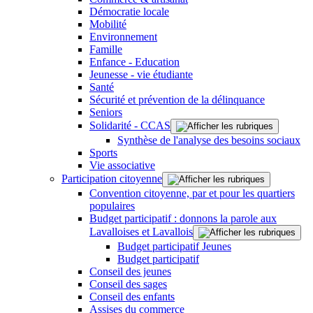
Démocratie locale
Mobilité
Environnement
Famille
Enfance - Education
Jeunesse - vie étudiante
Santé
Sécurité et prévention de la délinquance
Seniors
Solidarité - CCAS
Synthèse de l'analyse des besoins sociaux
Sports
Vie associative
Participation citoyenne
Convention citoyenne, par et pour les quartiers
populaires
Budget participatif : donnons la parole aux
Lavalloises et Lavallois
Budget participatif Jeunes
Budget participatif
Conseil des jeunes
Conseil des sages
Conseil des enfants
Assises du commerce