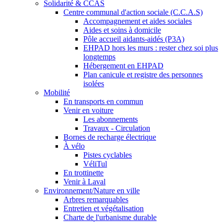
Solidarité & CCAS
Centre communal d'action sociale (C.C.A.S)
Accompagnement et aides sociales
Aides et soins à domicile
Pôle accueil aidants-aidés (P3A)
EHPAD hors les murs : rester chez soi plus
longtemps
Hébergement en EHPAD
Plan canicule et registre des personnes
isolées
Mobilité
En transports en commun
Venir en voiture
Les abonnements
Travaux - Circulation
Bornes de recharge électrique
À vélo
Pistes cyclables
VéliTul
En trottinette
Venir à Laval
Environnement/Nature en ville
Arbres remarquables
Entretien et végétalisation
Charte de l'urbanisme durable