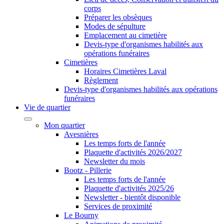
corps
Préparer les obsèques
Modes de sépulture
Emplacement au cimetière
Devis-type d'organismes habilités aux
opérations funéraires
Cimetières
Horaires Cimetières Laval
Règlement
Devis-type d'organismes habilités aux opérations
funéraires
Vie de quartier
Mon quartier
Avesnières
Les temps forts de l'année
Plaquette d'activités 2026/2027
Newsletter du mois
Bootz - Pillerie
Les temps forts de l'année
Plaquette d'activités 2025/26
Newsletter - bientôt disponible
Services de proximité
Le Bourny