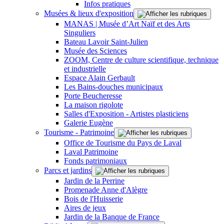
Infos pratiques
Musées & lieux d'exposition
MANAS | Musée d’Art Naïf et des Arts
Singuliers
Bateau Lavoir Saint-Julien
Musée des Sciences
ZOOM, Centre de culture scientifique, technique
et industrielle
Espace Alain Gerbault
Les Bains-douches municipaux
Porte Beucheresse
La maison rigolote
Salles d'Exposition - Artistes plasticiens
Galerie Eugène
Tourisme - Patrimoine
Office de Tourisme du Pays de Laval
Laval Patrimoine
Fonds patrimoniaux
Parcs et jardins
Jardin de la Perrine
Promenade Anne d'Alègre
Bois de l'Huisserie
Aires de jeux
Jardin de la Banque de France