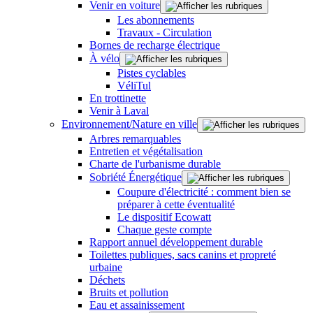
Venir en voiture
Les abonnements
Travaux - Circulation
Bornes de recharge électrique
À vélo
Pistes cyclables
VéliTul
En trottinette
Venir à Laval
Environnement/Nature en ville
Arbres remarquables
Entretien et végétalisation
Charte de l'urbanisme durable
Sobriété Énergétique
Coupure d'électricité : comment bien se
préparer à cette éventualité
Le dispositif Ecowatt
Chaque geste compte
Rapport annuel développement durable
Toilettes publiques, sacs canins et propreté
urbaine
Déchets
Bruits et pollution
Eau et assainissement