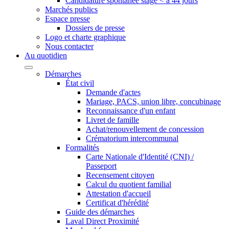
Candidature spontanée stage < à 44 jours
Marchés publics
Espace presse
Dossiers de presse
Logo et charte graphique
Nous contacter
Au quotidien
Démarches
État civil
Demande d'actes
Mariage, PACS, union libre, concubinage
Reconnaissance d'un enfant
Livret de famille
Achat/renouvellement de concession
Crématorium intercommunal
Formalités
Carte Nationale d'Identité (CNI) /
Passeport
Recensement citoyen
Calcul du quotient familial
Attestation d'accueil
Certificat d'hérédité
Guide des démarches
Laval Direct Proximité