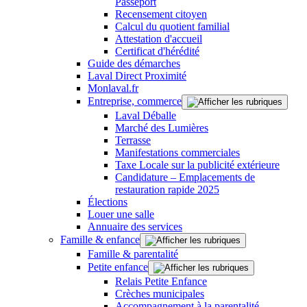
Passeport
Recensement citoyen
Calcul du quotient familial
Attestation d'accueil
Certificat d'hérédité
Guide des démarches
Laval Direct Proximité
Monlaval.fr
Entreprise, commerce
Laval Déballe
Marché des Lumières
Terrasse
Manifestations commerciales
Taxe Locale sur la publicité extérieure
Candidature – Emplacements de
restauration rapide 2025
Élections
Louer une salle
Annuaire des services
Famille & enfance
Famille & parentalité
Petite enfance
Relais Petite Enfance
Crèches municipales
Accompagnement à la parentalité