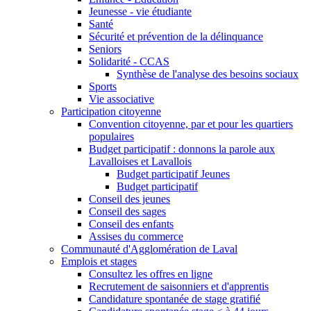
Jeunesse - vie étudiante
Santé
Sécurité et prévention de la délinquance
Seniors
Solidarité - CCAS
Synthèse de l'analyse des besoins sociaux
Sports
Vie associative
Participation citoyenne
Convention citoyenne, par et pour les quartiers
populaires
Budget participatif : donnons la parole aux
Lavalloises et Lavallois
Budget participatif Jeunes
Budget participatif
Conseil des jeunes
Conseil des sages
Conseil des enfants
Assises du commerce
Communauté d'Agglomération de Laval
Emplois et stages
Consultez les offres en ligne
Recrutement de saisonniers et d'apprentis
Candidature spontanée de stage gratifié