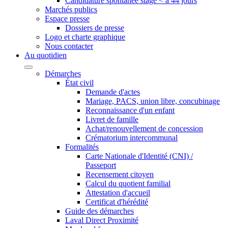
Candidature spontanée stage < à 44 jours
Marchés publics
Espace presse
Dossiers de presse
Logo et charte graphique
Nous contacter
Au quotidien
Démarches
État civil
Demande d'actes
Mariage, PACS, union libre, concubinage
Reconnaissance d'un enfant
Livret de famille
Achat/renouvellement de concession
Crématorium intercommunal
Formalités
Carte Nationale d'Identité (CNI) /
Passeport
Recensement citoyen
Calcul du quotient familial
Attestation d'accueil
Certificat d'hérédité
Guide des démarches
Laval Direct Proximité