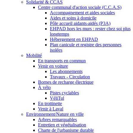
Solidarité & CCAS
Centre communal d'action sociale (C.C.A.S)
Accompagnement et aides sociales
Aides et soins à domicile
Pôle accueil aidants-aidés (P3A)
EHPAD hors les murs : rester chez soi plus
longtemps
Hébergement en EHPAD
Plan canicule et registre des personnes
isolées
Mobilité
En transports en commun
Venir en voiture
Les abonnements
Travaux - Circulation
Bornes de recharge électrique
À vélo
Pistes cyclables
VéliTul
En trottinette
Venir à Laval
Environnement/Nature en ville
Arbres remarquables
Entretien et végétalisation
Charte de l'urbanisme durable