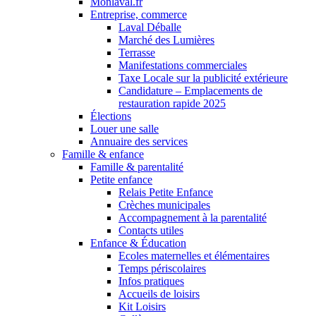
Monlaval.fr
Entreprise, commerce
Laval Déballe
Marché des Lumières
Terrasse
Manifestations commerciales
Taxe Locale sur la publicité extérieure
Candidature – Emplacements de
restauration rapide 2025
Élections
Louer une salle
Annuaire des services
Famille & enfance
Famille & parentalité
Petite enfance
Relais Petite Enfance
Crèches municipales
Accompagnement à la parentalité
Contacts utiles
Enfance & Éducation
Ecoles maternelles et élémentaires
Temps périscolaires
Infos pratiques
Accueils de loisirs
Kit Loisirs