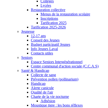
Collèges
Lycées
Restauration collective
Menus de la restauration scolaire
Inscriptions
Tarification 2025
Tarification 2025-2026
Jeunesse
12-17 ans
Conseil des Jeunes
Budget participatif Jeunes
Info Jeunes Laval
Contacts utiles
Seniors
Espace Seniors Intergénérationnel
Centre communal d'action sociale (C.C.A.S)
Santé & Handicap
Collecte de sang
Prévention pollen (pollinarium)
Handicap
Alerte canicule
Qualité de l'air
Charte de la vie nocturne
Adhésion
Moustique tigre : les bons réflexes