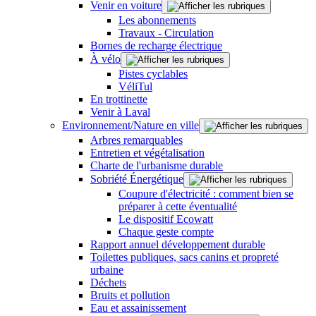
Venir en voiture
Les abonnements
Travaux - Circulation
Bornes de recharge électrique
À vélo
Pistes cyclables
VéliTul
En trottinette
Venir à Laval
Environnement/Nature en ville
Arbres remarquables
Entretien et végétalisation
Charte de l'urbanisme durable
Sobriété Énergétique
Coupure d'électricité : comment bien se
préparer à cette éventualité
Le dispositif Ecowatt
Chaque geste compte
Rapport annuel développement durable
Toilettes publiques, sacs canins et propreté
urbaine
Déchets
Bruits et pollution
Eau et assainissement