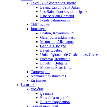
Laval, Ville d'Art et d'Histoire
Bateau Lavoir Saint-Julien
Les Bains-douches municipaux
Espace Alain Gerbault
Fonds patrimoniaux
Chiffres clés
Jumelages
Boston, Royaume-Uni
Garango, Burkina Faso
Mettmann, Allemagne
Gandia, Espagne
Laval, Québec
Unité régionale de Chalcidique, Grèce
Suceava, Roumanie
Lovetch, Bulgarie
Modesto, États-Unis
Cartographie
Annuaire des structures
En images
La mairie
Vos élus
Le maire
Élus de la majorité
Élus de l'opposition
Conseil municipal