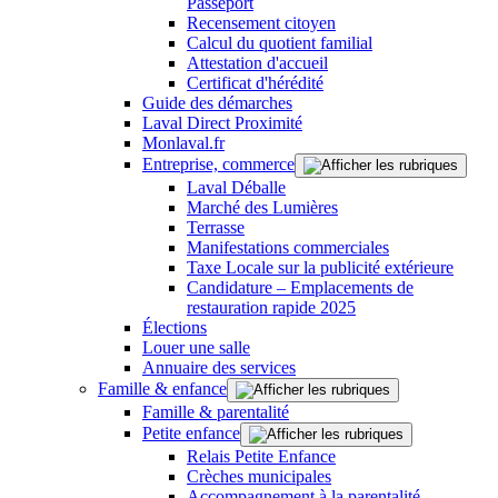
Passeport
Recensement citoyen
Calcul du quotient familial
Attestation d'accueil
Certificat d'hérédité
Guide des démarches
Laval Direct Proximité
Monlaval.fr
Entreprise, commerce
Laval Déballe
Marché des Lumières
Terrasse
Manifestations commerciales
Taxe Locale sur la publicité extérieure
Candidature – Emplacements de
restauration rapide 2025
Élections
Louer une salle
Annuaire des services
Famille & enfance
Famille & parentalité
Petite enfance
Relais Petite Enfance
Crèches municipales
Accompagnement à la parentalité