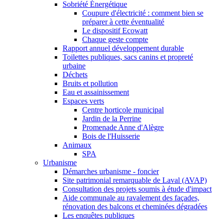
Sobriété Énergétique
Coupure d'électricité : comment bien se
préparer à cette éventualité
Le dispositif Ecowatt
Chaque geste compte
Rapport annuel développement durable
Toilettes publiques, sacs canins et propreté
urbaine
Déchets
Bruits et pollution
Eau et assainissement
Espaces verts
Centre horticole municipal
Jardin de la Perrine
Promenade Anne d'Alègre
Bois de l'Huisserie
Animaux
SPA
Urbanisme
Démarches urbanisme - foncier
Site patrimonial remarquable de Laval (AVAP)
Consultation des projets soumis à étude d'impact
Aide communale au ravalement des façades,
rénovation des balcons et cheminées dégradées
Les enquêtes publiques