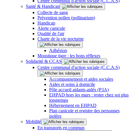
Centre communal d'action sociale (C.C.A.S)
Santé & Handicap
Collecte de sang
Prévention pollen (pollinarium)
Handicap
Alerte canicule
Qualité de l'air
Charte de la vie nocturne
Adhésion
Moustique tigre : les bons réflexes
Solidarité & CCAS
Centre communal d'action sociale (C.C.A.S)
Accompagnement et aides sociales
Aides et soins à domicile
Pôle accueil aidants-aidés (P3A)
EHPAD hors les murs : rester chez soi plus
longtemps
Hébergement en EHPAD
Plan canicule et registre des personnes
isolées
Mobilité
En transports en commun