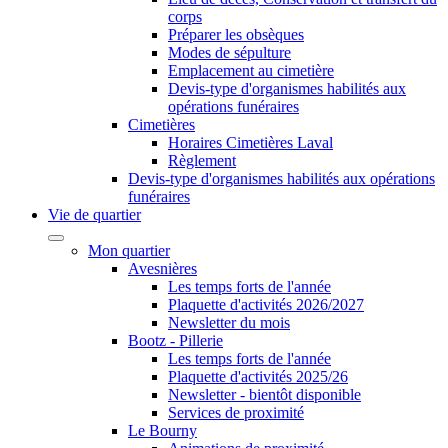
corps
Préparer les obsèques
Modes de sépulture
Emplacement au cimetière
Devis-type d'organismes habilités aux
opérations funéraires
Cimetières
Horaires Cimetières Laval
Règlement
Devis-type d'organismes habilités aux opérations
funéraires
Vie de quartier
Mon quartier
Avesnières
Les temps forts de l'année
Plaquette d'activités 2026/2027
Newsletter du mois
Bootz - Pillerie
Les temps forts de l'année
Plaquette d'activités 2025/26
Newsletter - bientôt disponible
Services de proximité
Le Bourny