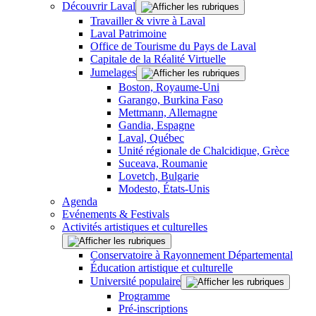
Découvrir Laval
Travailler & vivre à Laval
Laval Patrimoine
Office de Tourisme du Pays de Laval
Capitale de la Réalité Virtuelle
Jumelages
Boston, Royaume-Uni
Garango, Burkina Faso
Mettmann, Allemagne
Gandia, Espagne
Laval, Québec
Unité régionale de Chalcidique, Grèce
Suceava, Roumanie
Lovetch, Bulgarie
Modesto, États-Unis
Agenda
Evénements & Festivals
Activités artistiques et culturelles
Conservatoire à Rayonnement Départemental
Éducation artistique et culturelle
Université populaire
Programme
Pré-inscriptions