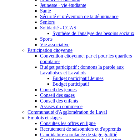
Jeunesse - vie étudiante
Santé
Sécurité et prévention de la délinquance
Seniors
Solidarité - CCAS
Synthèse de l'analyse des besoins sociaux
Sports
Vie associative
Participation citoyenne
Convention citoyenne, par et pour les quartiers
populaires
Budget participatif : donnons la parole aux
Lavalloises et Lavallois
Budget participatif Jeunes
Budget participatif
Conseil des jeunes
Conseil des sages
Conseil des enfants
Assises du commerce
Communauté d'Agglomération de Laval
Emplois et stages
Consultez les offres en ligne
Recrutement de saisonniers et d'apprentis
Candidature spontanée de stage gratifié