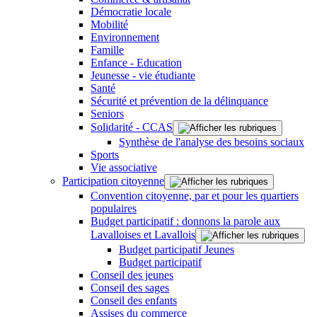
Démocratie locale
Mobilité
Environnement
Famille
Enfance - Education
Jeunesse - vie étudiante
Santé
Sécurité et prévention de la délinquance
Seniors
Solidarité - CCAS
Synthèse de l'analyse des besoins sociaux
Sports
Vie associative
Participation citoyenne
Convention citoyenne, par et pour les quartiers
populaires
Budget participatif : donnons la parole aux
Lavalloises et Lavallois
Budget participatif Jeunes
Budget participatif
Conseil des jeunes
Conseil des sages
Conseil des enfants
Assises du commerce