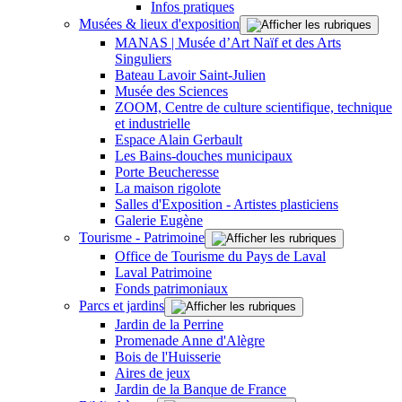
Infos pratiques
Musées & lieux d'exposition
MANAS | Musée d’Art Naïf et des Arts
Singuliers
Bateau Lavoir Saint-Julien
Musée des Sciences
ZOOM, Centre de culture scientifique, technique
et industrielle
Espace Alain Gerbault
Les Bains-douches municipaux
Porte Beucheresse
La maison rigolote
Salles d'Exposition - Artistes plasticiens
Galerie Eugène
Tourisme - Patrimoine
Office de Tourisme du Pays de Laval
Laval Patrimoine
Fonds patrimoniaux
Parcs et jardins
Jardin de la Perrine
Promenade Anne d'Alègre
Bois de l'Huisserie
Aires de jeux
Jardin de la Banque de France