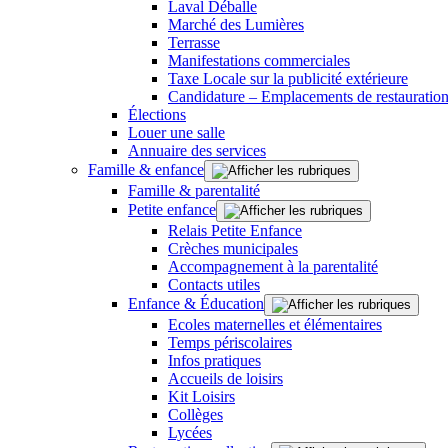
Laval Déballe
Marché des Lumières
Terrasse
Manifestations commerciales
Taxe Locale sur la publicité extérieure
Candidature – Emplacements de restauration
Élections
Louer une salle
Annuaire des services
Famille & enfance
Famille & parentalité
Petite enfance
Relais Petite Enfance
Crèches municipales
Accompagnement à la parentalité
Contacts utiles
Enfance & Éducation
Ecoles maternelles et élémentaires
Temps périscolaires
Infos pratiques
Accueils de loisirs
Kit Loisirs
Collèges
Lycées