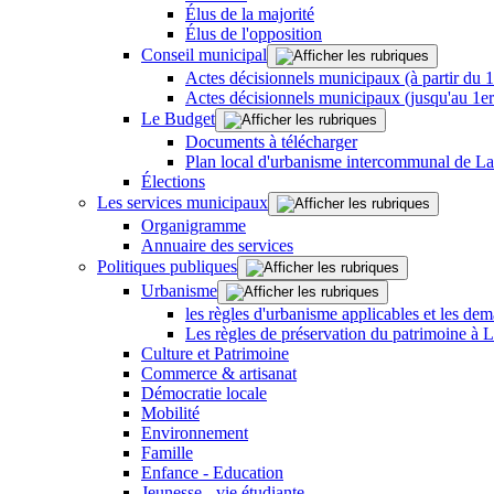
Élus de la majorité
Élus de l'opposition
Conseil municipal
Actes décisionnels municipaux (à partir du 
Actes décisionnels municipaux (jusqu'au 1e
Le Budget
Documents à télécharger
Plan local d'urbanisme intercommunal de L
Élections
Les services municipaux
Organigramme
Annuaire des services
Politiques publiques
Urbanisme
les règles d'urbanisme applicables et les dem
Les règles de préservation du patrimoine à 
Culture et Patrimoine
Commerce & artisanat
Démocratie locale
Mobilité
Environnement
Famille
Enfance - Education
Jeunesse - vie étudiante