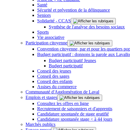
Santé
Sécurité et prévention de la délinquance
Seniors
Solidarité - CCAS
Synthèse de l'analyse des besoins sociaux
Sports
Vie associative
Participation citoyenne
Convention citoyenne, par et pour les quartiers pop
Budget participatif : donnons la parole aux Lavallo
Budget participatif Jeunes
Budget participatif
Conseil des jeunes
Conseil des sages
Conseil des enfants
Assises du commerce
Communauté d'Agglomération de Laval
Emplois et stages
Consultez les offres en ligne
Recrutement de saisonniers et d'apprentis
Candidature spontanée de stage gratifié
Candidature spontanée stage < à 44 jours
Marchés publics
Espace presse