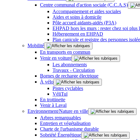
Centre communal d'action sociale (C.C.A.S)
Accompagnement et aides sociales
Aides et soins à domicile
Pôle accueil aidants-aidés (P3A)
EHPAD hors les murs : rester chez soi plus
Hébergement en EHPAD
Plan canicule et registre des personnes isolé
Mobilité
En transports en commun
Venir en voiture
Les abonnements
Travaux - Circulation
Bornes de recharge électrique
À vélo
Pistes cyclables
VéliTul
En trottinette
Venir à Laval
Environnement/Nature en ville
Arbres remarquables
Entretien et végétalisation
Charte de l'urbanisme durable
Sobriété Énergétique