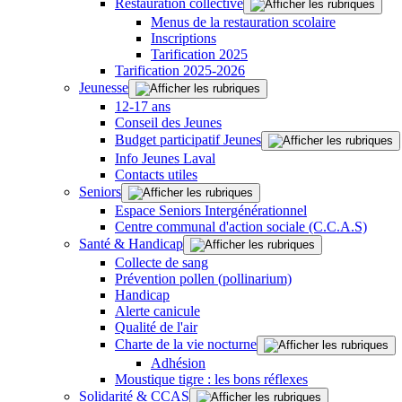
Restauration collective
Menus de la restauration scolaire
Inscriptions
Tarification 2025
Tarification 2025-2026
Jeunesse
12-17 ans
Conseil des Jeunes
Budget participatif Jeunes
Info Jeunes Laval
Contacts utiles
Seniors
Espace Seniors Intergénérationnel
Centre communal d'action sociale (C.C.A.S)
Santé & Handicap
Collecte de sang
Prévention pollen (pollinarium)
Handicap
Alerte canicule
Qualité de l'air
Charte de la vie nocturne
Adhésion
Moustique tigre : les bons réflexes
Solidarité & CCAS