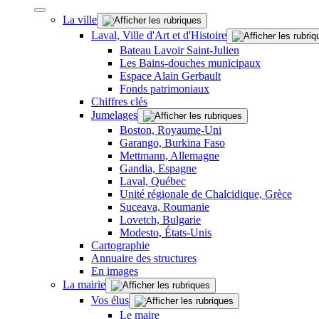
La ville
Laval, Ville d'Art et d'Histoire
Bateau Lavoir Saint-Julien
Les Bains-douches municipaux
Espace Alain Gerbault
Fonds patrimoniaux
Chiffres clés
Jumelages
Boston, Royaume-Uni
Garango, Burkina Faso
Mettmann, Allemagne
Gandia, Espagne
Laval, Québec
Unité régionale de Chalcidique, Grèce
Suceava, Roumanie
Lovetch, Bulgarie
Modesto, États-Unis
Cartographie
Annuaire des structures
En images
La mairie
Vos élus
Le maire