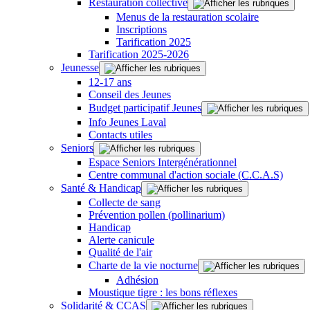
Restauration collective
Menus de la restauration scolaire
Inscriptions
Tarification 2025
Tarification 2025-2026
Jeunesse
12-17 ans
Conseil des Jeunes
Budget participatif Jeunes
Info Jeunes Laval
Contacts utiles
Seniors
Espace Seniors Intergénérationnel
Centre communal d'action sociale (C.C.A.S)
Santé & Handicap
Collecte de sang
Prévention pollen (pollinarium)
Handicap
Alerte canicule
Qualité de l'air
Charte de la vie nocturne
Adhésion
Moustique tigre : les bons réflexes
Solidarité & CCAS