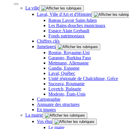
La ville
Laval, Ville d'Art et d'Histoire
Bateau Lavoir Saint-Julien
Les Bains-douches municipaux
Espace Alain Gerbault
Fonds patrimoniaux
Chiffres clés
Jumelages
Boston, Royaume-Uni
Garango, Burkina Faso
Mettmann, Allemagne
Gandia, Espagne
Laval, Québec
Unité régionale de Chalcidique, Grèce
Suceava, Roumanie
Lovetch, Bulgarie
Modesto, États-Unis
Cartographie
Annuaire des structures
En images
La mairie
Vos élus
Le maire