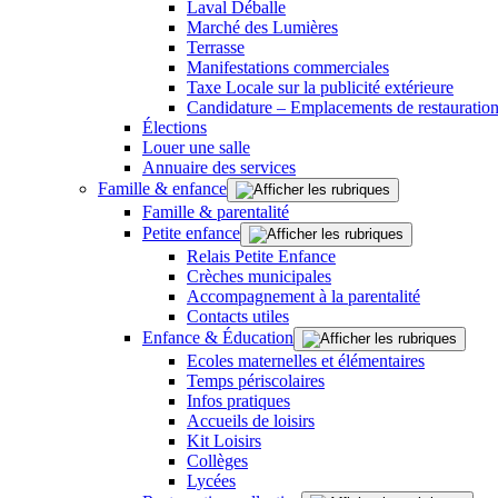
Laval Déballe
Marché des Lumières
Terrasse
Manifestations commerciales
Taxe Locale sur la publicité extérieure
Candidature – Emplacements de restauration
Élections
Louer une salle
Annuaire des services
Famille & enfance
Famille & parentalité
Petite enfance
Relais Petite Enfance
Crèches municipales
Accompagnement à la parentalité
Contacts utiles
Enfance & Éducation
Ecoles maternelles et élémentaires
Temps périscolaires
Infos pratiques
Accueils de loisirs
Kit Loisirs
Collèges
Lycées