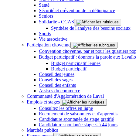
Santé
Sécurité et prévention de la délinquance
Seniors
Solidarité - CCAS
Synthèse de l'analyse des besoins sociaux
Sports
Vie associative
Participation citoyenne
Convention citoyenne, par et pour les quartiers pop
Budget participatif : donnons la parole aux Lavallo
Budget participatif Jeunes
Budget participatif
Conseil des jeunes
Conseil des sages
Conseil des enfants
Assises du commerce
Communauté d'Agglomération de Laval
Emplois et stages
Consultez les offres en ligne
Recrutement de saisonniers et d'apprentis
Candidature spontanée de stage gratifié
Candidature spontanée stage < à 44 jours
Marchés publics
Espace presse