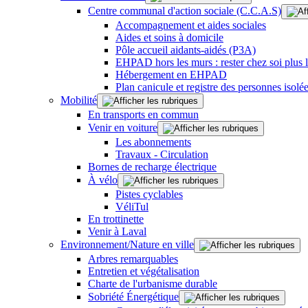
Centre communal d'action sociale (C.C.A.S)
Accompagnement et aides sociales
Aides et soins à domicile
Pôle accueil aidants-aidés (P3A)
EHPAD hors les murs : rester chez soi plus
Hébergement en EHPAD
Plan canicule et registre des personnes isolé
Mobilité
En transports en commun
Venir en voiture
Les abonnements
Travaux - Circulation
Bornes de recharge électrique
À vélo
Pistes cyclables
VéliTul
En trottinette
Venir à Laval
Environnement/Nature en ville
Arbres remarquables
Entretien et végétalisation
Charte de l'urbanisme durable
Sobriété Énergétique