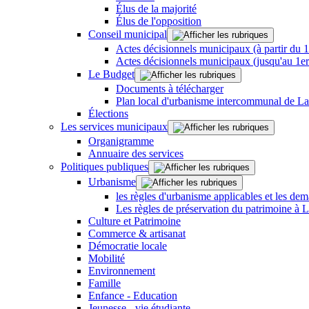
Élus de la majorité
Élus de l'opposition
Conseil municipal
Actes décisionnels municipaux (à partir du 
Actes décisionnels municipaux (jusqu'au 1e
Le Budget
Documents à télécharger
Plan local d'urbanisme intercommunal de L
Élections
Les services municipaux
Organigramme
Annuaire des services
Politiques publiques
Urbanisme
les règles d'urbanisme applicables et les dem
Les règles de préservation du patrimoine à 
Culture et Patrimoine
Commerce & artisanat
Démocratie locale
Mobilité
Environnement
Famille
Enfance - Education
Jeunesse - vie étudiante