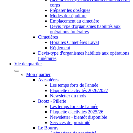
corps
Préparer les obsèques
Modes de sépulture
Emplacement au cimetière
Devis-type d'organismes habilités aux
opérations funéraires
Cimetières
Horaires Cimetières Laval
Règlement
Devis-type d'organismes habilités aux opérations
funéraires
Vie de quartier
Mon quartier
Avesnières
Les temps forts de l'année
Plaquette d'activités 2026/2027
Newsletter du mois
Bootz - Pillerie
Les temps forts de l'année
Plaquette d'activités 2025/26
Newsletter - bientôt disponible
Services de proximité
Le Bourny