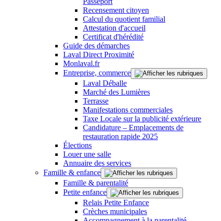
Passeport
Recensement citoyen
Calcul du quotient familial
Attestation d'accueil
Certificat d'hérédité
Guide des démarches
Laval Direct Proximité
Monlaval.fr
Entreprise, commerce
Laval Déballe
Marché des Lumières
Terrasse
Manifestations commerciales
Taxe Locale sur la publicité extérieure
Candidature – Emplacements de
restauration rapide 2025
Élections
Louer une salle
Annuaire des services
Famille & enfance
Famille & parentalité
Petite enfance
Relais Petite Enfance
Crèches municipales
Accompagnement à la parentalité