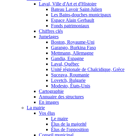
Laval, Ville d'Art et d'Histoire
Bateau Lavoir Saint-Julien
Les Bains-douches municipaux
Espace Alain Gerbault
Fonds patrimoniaux
Chiffres clés
Jumelages
Boston, Royaume-Uni
Garango, Burkina Faso
Mettmann, Allemagne
Gandia, Espagne
Laval, Québec
Unité régionale de Chalcidique, Grèce
Suceava, Roumanie
Lovetch, Bulgarie
Modesto, États-Unis
Cartographie
Annuaire des structures
En images
La mairie
Vos élus
Le maire
Élus de la majorité
Élus de l'opposition
Conseil municipal