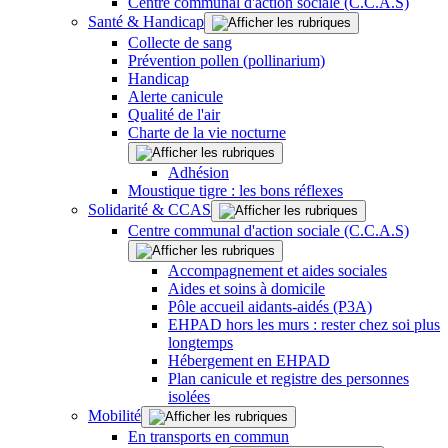
Centre communal d'action sociale (C.C.A.S)
Santé & Handicap
Collecte de sang
Prévention pollen (pollinarium)
Handicap
Alerte canicule
Qualité de l'air
Charte de la vie nocturne
Adhésion
Moustique tigre : les bons réflexes
Solidarité & CCAS
Centre communal d'action sociale (C.C.A.S)
Accompagnement et aides sociales
Aides et soins à domicile
Pôle accueil aidants-aidés (P3A)
EHPAD hors les murs : rester chez soi plus
longtemps
Hébergement en EHPAD
Plan canicule et registre des personnes
isolées
Mobilité
En transports en commun