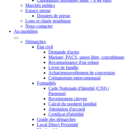
Candidature spontanée stage < à 44 jours
Marchés publics
Espace presse
Dossiers de presse
Logo et charte graphique
Nous contacter
Au quotidien
Démarches
État civil
Demande d'actes
Mariage, PACS, union libre, concubinage
Reconnaissance d'un enfant
Livret de famille
Achat/renouvellement de concession
Crématorium intercommunal
Formalités
Carte Nationale d'Identité (CNI) /
Passeport
Recensement citoyen
Calcul du quotient familial
Attestation d'accueil
Certificat d'hérédité
Guide des démarches
Laval Direct Proximité