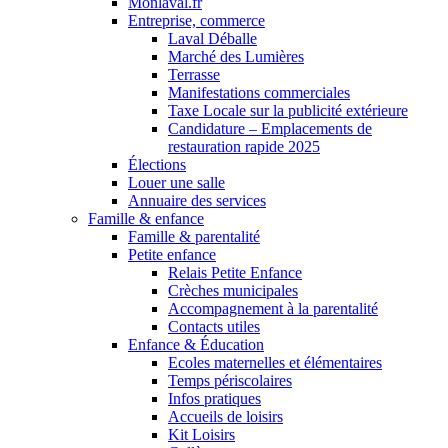
Monlaval.fr
Entreprise, commerce
Laval Déballe
Marché des Lumières
Terrasse
Manifestations commerciales
Taxe Locale sur la publicité extérieure
Candidature – Emplacements de
restauration rapide 2025
Élections
Louer une salle
Annuaire des services
Famille & enfance
Famille & parentalité
Petite enfance
Relais Petite Enfance
Crèches municipales
Accompagnement à la parentalité
Contacts utiles
Enfance & Éducation
Ecoles maternelles et élémentaires
Temps périscolaires
Infos pratiques
Accueils de loisirs
Kit Loisirs