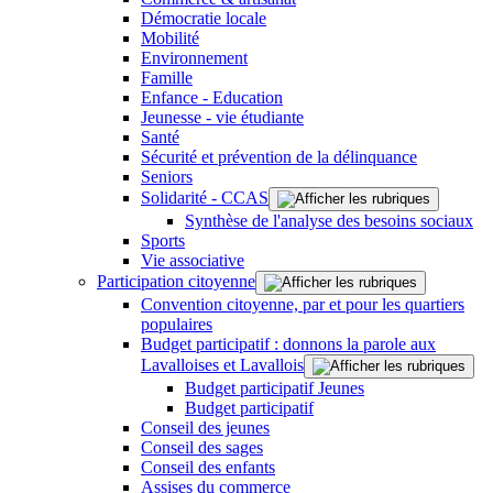
Démocratie locale
Mobilité
Environnement
Famille
Enfance - Education
Jeunesse - vie étudiante
Santé
Sécurité et prévention de la délinquance
Seniors
Solidarité - CCAS
Synthèse de l'analyse des besoins sociaux
Sports
Vie associative
Participation citoyenne
Convention citoyenne, par et pour les quartiers
populaires
Budget participatif : donnons la parole aux
Lavalloises et Lavallois
Budget participatif Jeunes
Budget participatif
Conseil des jeunes
Conseil des sages
Conseil des enfants
Assises du commerce