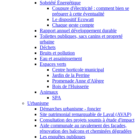
Sobriété Énergétique
Coupure d'électricité : comment bien se
préparer à cette éventualité
Le dispositif Ecowatt
Chaque geste compte
Rapport annuel développement durable
Toilettes publiques, sacs canins et propreté
urbaine
Déchets
Bruits et pollution
Eau et assainissement
Espaces verts
Centre horticole municipal
Jardin de la Perrine
Promenade Anne d'Alègre
Bois de l'Huisserie
Animaux
SPA
Urbanisme
Démarches urbanisme - foncier
Site patrimonial remarquable de Laval (AVAP)
Consultation des projets soumis à étude d'impact
Aide communale au ravalement des façades,
rénovation des balcons et cheminées dégradées
Les enquêtes publiques