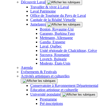
Découvrir Laval
Travailler & vivre à Laval
Laval Patrimoine
Office de Tourisme du Pays de Laval
Capitale de la Réalité Virtuelle
Jumelages
Boston, Royaume-Uni
Garango, Burkina Faso
Mettmann, Allemagne
Gandia, Espagne
Laval, Québec
Unité régionale de Chalcidique, Grèce
Suceava, Roumanie
Lovetch, Bulgarie
Modesto, États-Unis
Agenda
Evénements & Festivals
Activités artistiques et culturelles
Conservatoire à Rayonnement Départemental
Éducation artistique et culturelle
Université populaire
Programme
Pré-inscriptions