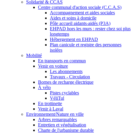
Solidarité & CCAS
Centre communal d'action sociale (C.C.A.S)
Accompagnement et aides sociales
Aides et soins à domicile
Pôle accueil aidants-aidés (P3A)
EHPAD hors les murs : rester chez soi plus
longtemps
Hébergement en EHPAD
Plan canicule et registre des personnes
isolées
Mobilité
En transports en commun
Venir en voiture
Les abonnements
Travaux - Circulation
Bornes de recharge électrique
À vélo
Pistes cyclables
VéliTul
En trottinette
Venir à Laval
Environnement/Nature en ville
Arbres remarquables
Entretien et végétalisation
Charte de l'urbanisme durable