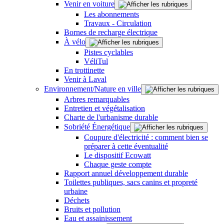
Venir en voiture
Les abonnements
Travaux - Circulation
Bornes de recharge électrique
À vélo
Pistes cyclables
VéliTul
En trottinette
Venir à Laval
Environnement/Nature en ville
Arbres remarquables
Entretien et végétalisation
Charte de l'urbanisme durable
Sobriété Énergétique
Coupure d'électricité : comment bien se
préparer à cette éventualité
Le dispositif Ecowatt
Chaque geste compte
Rapport annuel développement durable
Toilettes publiques, sacs canins et propreté
urbaine
Déchets
Bruits et pollution
Eau et assainissement