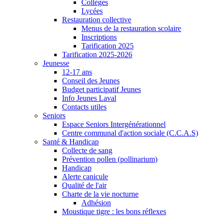
Collèges
Lycées
Restauration collective
Menus de la restauration scolaire
Inscriptions
Tarification 2025
Tarification 2025-2026
Jeunesse
12-17 ans
Conseil des Jeunes
Budget participatif Jeunes
Info Jeunes Laval
Contacts utiles
Seniors
Espace Seniors Intergénérationnel
Centre communal d'action sociale (C.C.A.S)
Santé & Handicap
Collecte de sang
Prévention pollen (pollinarium)
Handicap
Alerte canicule
Qualité de l'air
Charte de la vie nocturne
Adhésion
Moustique tigre : les bons réflexes