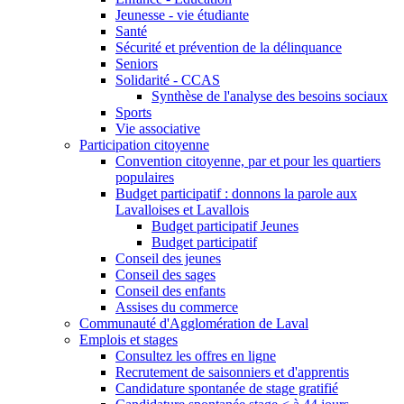
Jeunesse - vie étudiante
Santé
Sécurité et prévention de la délinquance
Seniors
Solidarité - CCAS
Synthèse de l'analyse des besoins sociaux
Sports
Vie associative
Participation citoyenne
Convention citoyenne, par et pour les quartiers
populaires
Budget participatif : donnons la parole aux
Lavalloises et Lavallois
Budget participatif Jeunes
Budget participatif
Conseil des jeunes
Conseil des sages
Conseil des enfants
Assises du commerce
Communauté d'Agglomération de Laval
Emplois et stages
Consultez les offres en ligne
Recrutement de saisonniers et d'apprentis
Candidature spontanée de stage gratifié