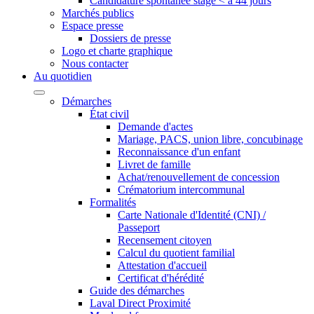
Candidature spontanée stage < à 44 jours
Marchés publics
Espace presse
Dossiers de presse
Logo et charte graphique
Nous contacter
Au quotidien
Démarches
État civil
Demande d'actes
Mariage, PACS, union libre, concubinage
Reconnaissance d'un enfant
Livret de famille
Achat/renouvellement de concession
Crématorium intercommunal
Formalités
Carte Nationale d'Identité (CNI) /
Passeport
Recensement citoyen
Calcul du quotient familial
Attestation d'accueil
Certificat d'hérédité
Guide des démarches
Laval Direct Proximité