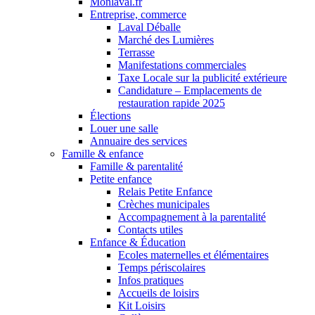
Monlaval.fr
Entreprise, commerce
Laval Déballe
Marché des Lumières
Terrasse
Manifestations commerciales
Taxe Locale sur la publicité extérieure
Candidature – Emplacements de
restauration rapide 2025
Élections
Louer une salle
Annuaire des services
Famille & enfance
Famille & parentalité
Petite enfance
Relais Petite Enfance
Crèches municipales
Accompagnement à la parentalité
Contacts utiles
Enfance & Éducation
Ecoles maternelles et élémentaires
Temps périscolaires
Infos pratiques
Accueils de loisirs
Kit Loisirs