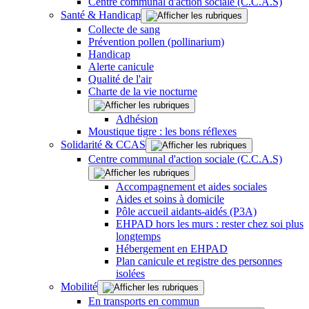
Centre communal d'action sociale (C.C.A.S)
Santé & Handicap
Collecte de sang
Prévention pollen (pollinarium)
Handicap
Alerte canicule
Qualité de l'air
Charte de la vie nocturne
Adhésion
Moustique tigre : les bons réflexes
Solidarité & CCAS
Centre communal d'action sociale (C.C.A.S)
Accompagnement et aides sociales
Aides et soins à domicile
Pôle accueil aidants-aidés (P3A)
EHPAD hors les murs : rester chez soi plus
longtemps
Hébergement en EHPAD
Plan canicule et registre des personnes
isolées
Mobilité
En transports en commun