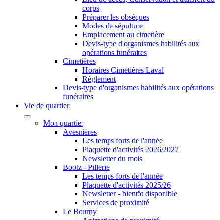
corps
Préparer les obsèques
Modes de sépulture
Emplacement au cimetière
Devis-type d'organismes habilités aux
opérations funéraires
Cimetières
Horaires Cimetières Laval
Règlement
Devis-type d'organismes habilités aux opérations
funéraires
Vie de quartier
Mon quartier
Avesnières
Les temps forts de l'année
Plaquette d'activités 2026/2027
Newsletter du mois
Bootz - Pillerie
Les temps forts de l'année
Plaquette d'activités 2025/26
Newsletter - bientôt disponible
Services de proximité
Le Bourny