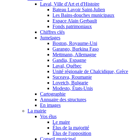
Laval, Ville d'Art et d'Histoire
Bateau Lavoir Saint-Julien
Les Bains-douches municipaux
Espace Alain Gerbault
Fonds patrimoniaux
Chiffres clés
Jumelages
Boston, Royaume-Uni
Garango, Burkina Faso
Mettmann, Allemagne
Gandia, Espagne
Laval, Québec
Unité régionale de Chalcidique, Grèce
Suceava, Roumanie
Lovetch, Bulgarie
Modesto, États-Unis
Cartographie
Annuaire des structures
En images
La mairie
Vos élus
Le maire
Élus de la majorité
Élus de l'opposition
Conseil municipal