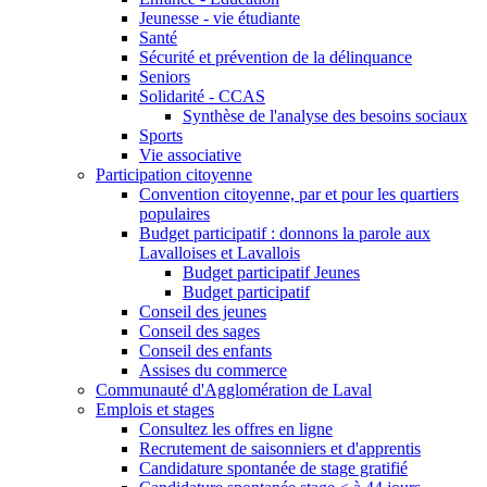
Jeunesse - vie étudiante
Santé
Sécurité et prévention de la délinquance
Seniors
Solidarité - CCAS
Synthèse de l'analyse des besoins sociaux
Sports
Vie associative
Participation citoyenne
Convention citoyenne, par et pour les quartiers
populaires
Budget participatif : donnons la parole aux
Lavalloises et Lavallois
Budget participatif Jeunes
Budget participatif
Conseil des jeunes
Conseil des sages
Conseil des enfants
Assises du commerce
Communauté d'Agglomération de Laval
Emplois et stages
Consultez les offres en ligne
Recrutement de saisonniers et d'apprentis
Candidature spontanée de stage gratifié