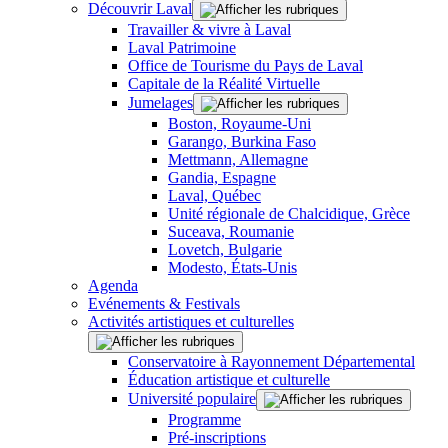
Découvrir Laval
Travailler & vivre à Laval
Laval Patrimoine
Office de Tourisme du Pays de Laval
Capitale de la Réalité Virtuelle
Jumelages
Boston, Royaume-Uni
Garango, Burkina Faso
Mettmann, Allemagne
Gandia, Espagne
Laval, Québec
Unité régionale de Chalcidique, Grèce
Suceava, Roumanie
Lovetch, Bulgarie
Modesto, États-Unis
Agenda
Evénements & Festivals
Activités artistiques et culturelles
Conservatoire à Rayonnement Départemental
Éducation artistique et culturelle
Université populaire
Programme
Pré-inscriptions