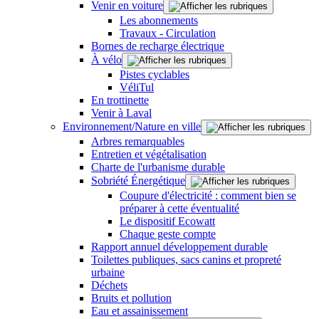
Venir en voiture
Les abonnements
Travaux - Circulation
Bornes de recharge électrique
À vélo
Pistes cyclables
VéliTul
En trottinette
Venir à Laval
Environnement/Nature en ville
Arbres remarquables
Entretien et végétalisation
Charte de l'urbanisme durable
Sobriété Énergétique
Coupure d'électricité : comment bien se
préparer à cette éventualité
Le dispositif Ecowatt
Chaque geste compte
Rapport annuel développement durable
Toilettes publiques, sacs canins et propreté
urbaine
Déchets
Bruits et pollution
Eau et assainissement