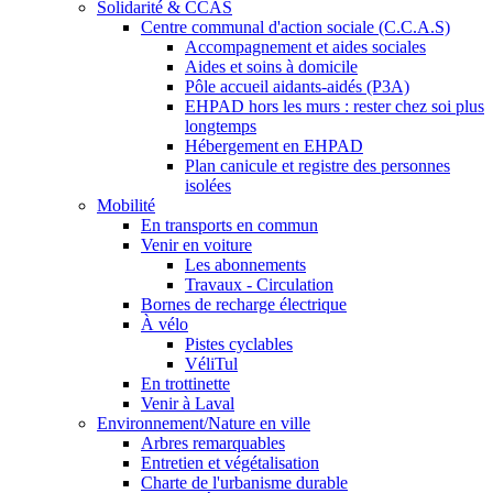
Solidarité & CCAS
Centre communal d'action sociale (C.C.A.S)
Accompagnement et aides sociales
Aides et soins à domicile
Pôle accueil aidants-aidés (P3A)
EHPAD hors les murs : rester chez soi plus
longtemps
Hébergement en EHPAD
Plan canicule et registre des personnes
isolées
Mobilité
En transports en commun
Venir en voiture
Les abonnements
Travaux - Circulation
Bornes de recharge électrique
À vélo
Pistes cyclables
VéliTul
En trottinette
Venir à Laval
Environnement/Nature en ville
Arbres remarquables
Entretien et végétalisation
Charte de l'urbanisme durable