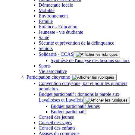
Démocratie locale
Mobilité
Environnement
Famille
Enfance - Education
Jeunesse - vie étudiante
Santé
Sécurité et prévention de la délinquance
Seniors
Solidarité - CCAS
Synthèse de l'analyse des besoins sociaux
Sports
Vie associative
Participation citoyenne
Convention citoyenne, par et pour les quartiers
populaires
Budget participatif : donnons la parole aux
Lavalloises et Lavallois
Budget participatif Jeunes
Budget participatif
Conseil des jeunes
Conseil des sages
Conseil des enfants
Assises du commerce