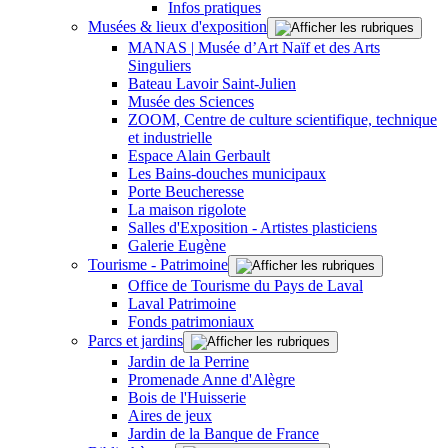
Infos pratiques
Musées & lieux d'exposition
MANAS | Musée d’Art Naïf et des Arts
Singuliers
Bateau Lavoir Saint-Julien
Musée des Sciences
ZOOM, Centre de culture scientifique, technique
et industrielle
Espace Alain Gerbault
Les Bains-douches municipaux
Porte Beucheresse
La maison rigolote
Salles d'Exposition - Artistes plasticiens
Galerie Eugène
Tourisme - Patrimoine
Office de Tourisme du Pays de Laval
Laval Patrimoine
Fonds patrimoniaux
Parcs et jardins
Jardin de la Perrine
Promenade Anne d'Alègre
Bois de l'Huisserie
Aires de jeux
Jardin de la Banque de France