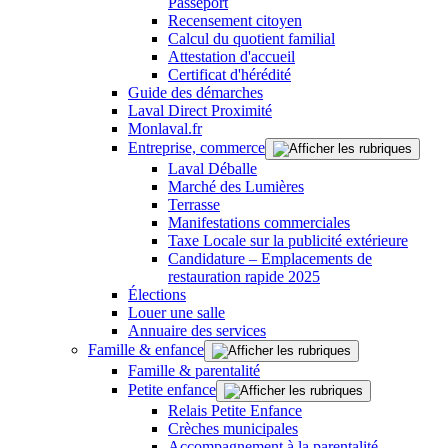
Passeport
Recensement citoyen
Calcul du quotient familial
Attestation d'accueil
Certificat d'hérédité
Guide des démarches
Laval Direct Proximité
Monlaval.fr
Entreprise, commerce
Laval Déballe
Marché des Lumières
Terrasse
Manifestations commerciales
Taxe Locale sur la publicité extérieure
Candidature – Emplacements de
restauration rapide 2025
Élections
Louer une salle
Annuaire des services
Famille & enfance
Famille & parentalité
Petite enfance
Relais Petite Enfance
Crèches municipales
Accompagnement à la parentalité