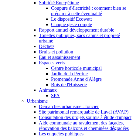
Sobriété Énergétique
Coupure d'électricité : comment bien se
préparer à cette éventualité
Le dispositif Ecowatt
Chaque geste compte
Rapport annuel développement durable
Toilettes publiques, sacs canins et propreté
urbaine
Déchets
Bruits et pollution
Eau et assainissement
Espaces verts
Centre horticole municipal
Jardin de la Perrine
Promenade Anne d'Alègre
Bois de l'Huisserie
Animaux
SPA
Urbanisme
Démarches urbanisme - foncier
Site patrimonial remarquable de Laval (AVAP)
Consultation des projets soumis à étude d'impact
Aide communale au ravalement des façades,
rénovation des balcons et cheminées dégradées
Les enquêtes publiques