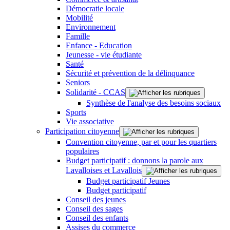
Démocratie locale
Mobilité
Environnement
Famille
Enfance - Education
Jeunesse - vie étudiante
Santé
Sécurité et prévention de la délinquance
Seniors
Solidarité - CCAS
Synthèse de l'analyse des besoins sociaux
Sports
Vie associative
Participation citoyenne
Convention citoyenne, par et pour les quartiers
populaires
Budget participatif : donnons la parole aux
Lavalloises et Lavallois
Budget participatif Jeunes
Budget participatif
Conseil des jeunes
Conseil des sages
Conseil des enfants
Assises du commerce