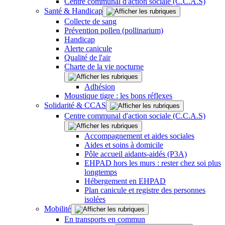
Centre communal d'action sociale (C.C.A.S)
Santé & Handicap
Collecte de sang
Prévention pollen (pollinarium)
Handicap
Alerte canicule
Qualité de l'air
Charte de la vie nocturne
Adhésion
Moustique tigre : les bons réflexes
Solidarité & CCAS
Centre communal d'action sociale (C.C.A.S)
Accompagnement et aides sociales
Aides et soins à domicile
Pôle accueil aidants-aidés (P3A)
EHPAD hors les murs : rester chez soi plus
longtemps
Hébergement en EHPAD
Plan canicule et registre des personnes
isolées
Mobilité
En transports en commun