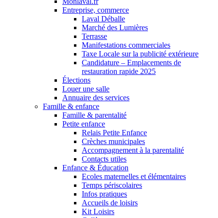
Monlaval.fr
Entreprise, commerce
Laval Déballe
Marché des Lumières
Terrasse
Manifestations commerciales
Taxe Locale sur la publicité extérieure
Candidature – Emplacements de
restauration rapide 2025
Élections
Louer une salle
Annuaire des services
Famille & enfance
Famille & parentalité
Petite enfance
Relais Petite Enfance
Crèches municipales
Accompagnement à la parentalité
Contacts utiles
Enfance & Éducation
Ecoles maternelles et élémentaires
Temps périscolaires
Infos pratiques
Accueils de loisirs
Kit Loisirs