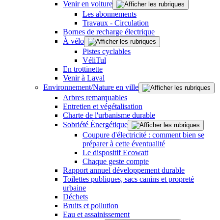
Venir en voiture
Les abonnements
Travaux - Circulation
Bornes de recharge électrique
À vélo
Pistes cyclables
VéliTul
En trottinette
Venir à Laval
Environnement/Nature en ville
Arbres remarquables
Entretien et végétalisation
Charte de l'urbanisme durable
Sobriété Énergétique
Coupure d'électricité : comment bien se
préparer à cette éventualité
Le dispositif Ecowatt
Chaque geste compte
Rapport annuel développement durable
Toilettes publiques, sacs canins et propreté
urbaine
Déchets
Bruits et pollution
Eau et assainissement