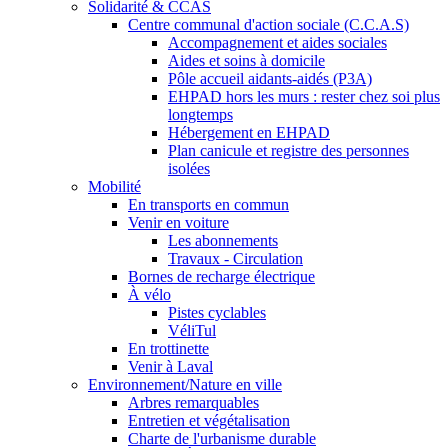
Solidarité & CCAS
Centre communal d'action sociale (C.C.A.S)
Accompagnement et aides sociales
Aides et soins à domicile
Pôle accueil aidants-aidés (P3A)
EHPAD hors les murs : rester chez soi plus
longtemps
Hébergement en EHPAD
Plan canicule et registre des personnes
isolées
Mobilité
En transports en commun
Venir en voiture
Les abonnements
Travaux - Circulation
Bornes de recharge électrique
À vélo
Pistes cyclables
VéliTul
En trottinette
Venir à Laval
Environnement/Nature en ville
Arbres remarquables
Entretien et végétalisation
Charte de l'urbanisme durable