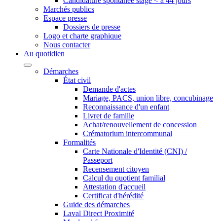
Candidature spontanée stage < à 44 jours
Marchés publics
Espace presse
Dossiers de presse
Logo et charte graphique
Nous contacter
Au quotidien
Démarches
État civil
Demande d'actes
Mariage, PACS, union libre, concubinage
Reconnaissance d'un enfant
Livret de famille
Achat/renouvellement de concession
Crématorium intercommunal
Formalités
Carte Nationale d'Identité (CNI) /
Passeport
Recensement citoyen
Calcul du quotient familial
Attestation d'accueil
Certificat d'hérédité
Guide des démarches
Laval Direct Proximité