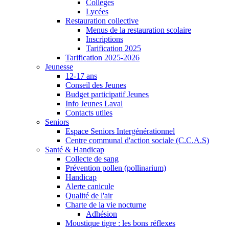
Collèges
Lycées
Restauration collective
Menus de la restauration scolaire
Inscriptions
Tarification 2025
Tarification 2025-2026
Jeunesse
12-17 ans
Conseil des Jeunes
Budget participatif Jeunes
Info Jeunes Laval
Contacts utiles
Seniors
Espace Seniors Intergénérationnel
Centre communal d'action sociale (C.C.A.S)
Santé & Handicap
Collecte de sang
Prévention pollen (pollinarium)
Handicap
Alerte canicule
Qualité de l'air
Charte de la vie nocturne
Adhésion
Moustique tigre : les bons réflexes