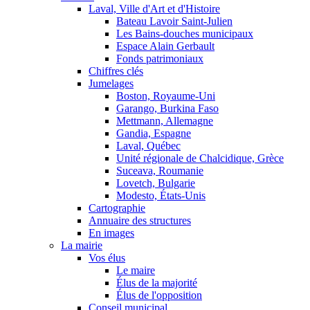
Laval, Ville d'Art et d'Histoire
Bateau Lavoir Saint-Julien
Les Bains-douches municipaux
Espace Alain Gerbault
Fonds patrimoniaux
Chiffres clés
Jumelages
Boston, Royaume-Uni
Garango, Burkina Faso
Mettmann, Allemagne
Gandia, Espagne
Laval, Québec
Unité régionale de Chalcidique, Grèce
Suceava, Roumanie
Lovetch, Bulgarie
Modesto, États-Unis
Cartographie
Annuaire des structures
En images
La mairie
Vos élus
Le maire
Élus de la majorité
Élus de l'opposition
Conseil municipal