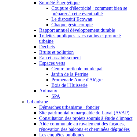
Sobriété Énergétique
Coupure d'électricité : comment bien se
préparer à cette éventualité
Le dispositif Ecowatt
Chaque geste compte
Rapport annuel développement durable
Toilettes publiques, sacs canins et propreté
urbaine
Déchets
Bruits et pollution
Eau et assainissement
Espaces verts
Centre horticole municipal
Jardin de la Perrine
Promenade Anne d'Alègre
Bois de l'Huisserie
Animaux
SPA
Urbanisme
Démarches urbanisme - foncier
Site patrimonial remarquable de Laval (AVAP)
Consultation des projets soumis à étude d'impact
Aide communale au ravalement des façades,
rénovation des balcons et cheminées dégradées
Les enquêtes publiques