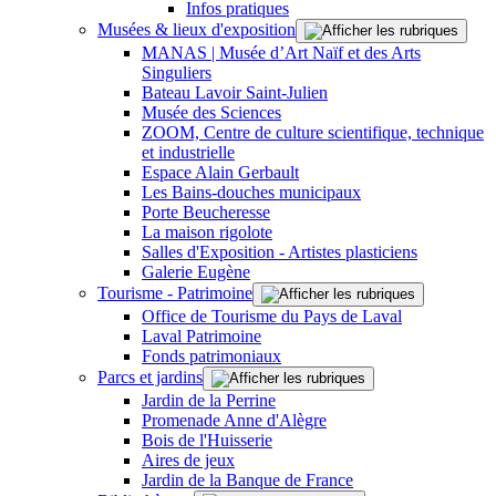
Infos pratiques
Musées & lieux d'exposition
MANAS | Musée d’Art Naïf et des Arts
Singuliers
Bateau Lavoir Saint-Julien
Musée des Sciences
ZOOM, Centre de culture scientifique, technique
et industrielle
Espace Alain Gerbault
Les Bains-douches municipaux
Porte Beucheresse
La maison rigolote
Salles d'Exposition - Artistes plasticiens
Galerie Eugène
Tourisme - Patrimoine
Office de Tourisme du Pays de Laval
Laval Patrimoine
Fonds patrimoniaux
Parcs et jardins
Jardin de la Perrine
Promenade Anne d'Alègre
Bois de l'Huisserie
Aires de jeux
Jardin de la Banque de France