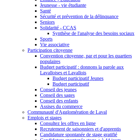
Jeunesse - vie étudiante
Santé
Sécurité et prévention de la délinquance
Seniors
Solidarité - CCAS
Synthèse de l'analyse des besoins sociaux
Sports
Vie associative
Participation citoyenne
Convention citoyenne, par et pour les quartiers
populaires
Budget participatif : donnons la parole aux
Lavalloises et Lavallois
Budget participatif Jeunes
Budget participatif
Conseil des jeunes
Conseil des sages
Conseil des enfants
Assises du commerce
Communauté d'Agglomération de Laval
Emplois et stages
Consultez les offres en ligne
Recrutement de saisonniers et d'apprentis
Candidature spontanée de stage gratifié