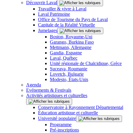
Découvrir Laval
Travailler & vivre à Laval
Laval Patrimoine
Office de Tourisme du Pays de Laval
Capitale de la Réalité Virtuelle
Jumelages
Boston, Royaume-Uni
Garango, Burkina Faso
Mettmann, Allemagne
Gandia, Espagne
Laval, Québec
Unité régionale de Chalcidique, Grèce
Suceava, Roumanie
Lovetch, Bulgarie
Modesto, États-Unis
Agenda
Evénements & Festivals
Activités artistiques et culturelles
Conservatoire à Rayonnement Départemental
Éducation artistique et culturelle
Université populaire
Programme
Pré-inscriptions