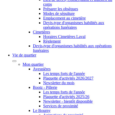
corps
Préparer les obsèques
Modes de sépulture
Emplacement au cimetière
Devis-type d'organismes habilités aux
opérations funéraires
Cimetières
Horaires Cimetières Laval
Règlement
Devis-type d'organismes habilités aux opérations
funéraires
Vie de quartier
Mon quartier
Avesnières
Les temps forts de l'année
Plaquette d'activités 2026/2027
Newsletter du mois
Bootz - Pillerie
Les temps forts de l'année
Plaquette d'activités 2025/26
Newsletter - bientôt disponible
Services de proximité
Le Bourny