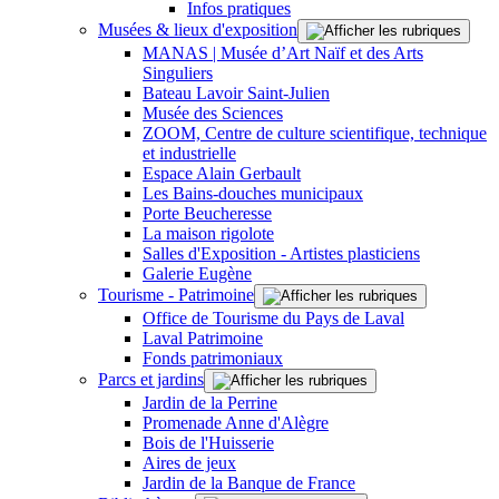
Infos pratiques
Musées & lieux d'exposition
MANAS | Musée d’Art Naïf et des Arts
Singuliers
Bateau Lavoir Saint-Julien
Musée des Sciences
ZOOM, Centre de culture scientifique, technique
et industrielle
Espace Alain Gerbault
Les Bains-douches municipaux
Porte Beucheresse
La maison rigolote
Salles d'Exposition - Artistes plasticiens
Galerie Eugène
Tourisme - Patrimoine
Office de Tourisme du Pays de Laval
Laval Patrimoine
Fonds patrimoniaux
Parcs et jardins
Jardin de la Perrine
Promenade Anne d'Alègre
Bois de l'Huisserie
Aires de jeux
Jardin de la Banque de France