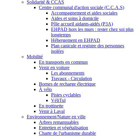
Solidarité & CCAS
Centre communal d'action sociale (C.C.A.S)
Accompagnement et aides sociales
Aides et soins à domicile
Pôle accueil aidants-aidés (P3A)
EHPAD hors les murs : rester chez soi plus
longtemps
Hébergement en EHPAD
Plan canicule et registre des personnes
isolées
Mobilité
En transports en commun
Venir en voiture
Les abonnements
Travaux - Circulation
Bornes de recharge électrique
À vélo
Pistes cyclables
VéliTul
En trottinette
Venir à Laval
Environnement/Nature en ville
Arbres remarquables
Entretien et végétalisation
Charte de l'urbanisme durable