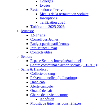
Collèges
Lycées
Restauration collective
Menus de la restauration scolaire
Inscriptions
Tarification 2025
Tarification 2025-2026
Jeunesse
12-17 ans
Conseil des Jeunes
Budget participatif Jeunes
Info Jeunes Laval
Contacts utiles
Seniors
Espace Seniors Intergénérationnel
Centre communal d'action sociale (C.C.A.S)
Santé & Handicap
Collecte de sang
Prévention pollen (pollinarium)
Handicap
Alerte canicule
Qualité de l'air
Charte de la vie nocturne
Adhésion
Moustique tigre : les bons réflexes