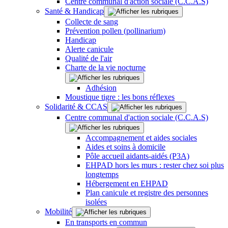
Centre communal d'action sociale (C.C.A.S)
Santé & Handicap
Collecte de sang
Prévention pollen (pollinarium)
Handicap
Alerte canicule
Qualité de l'air
Charte de la vie nocturne
Adhésion
Moustique tigre : les bons réflexes
Solidarité & CCAS
Centre communal d'action sociale (C.C.A.S)
Accompagnement et aides sociales
Aides et soins à domicile
Pôle accueil aidants-aidés (P3A)
EHPAD hors les murs : rester chez soi plus
longtemps
Hébergement en EHPAD
Plan canicule et registre des personnes
isolées
Mobilité
En transports en commun