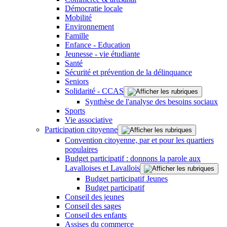
Démocratie locale
Mobilité
Environnement
Famille
Enfance - Education
Jeunesse - vie étudiante
Santé
Sécurité et prévention de la délinquance
Seniors
Solidarité - CCAS
Synthèse de l'analyse des besoins sociaux
Sports
Vie associative
Participation citoyenne
Convention citoyenne, par et pour les quartiers
populaires
Budget participatif : donnons la parole aux
Lavalloises et Lavallois
Budget participatif Jeunes
Budget participatif
Conseil des jeunes
Conseil des sages
Conseil des enfants
Assises du commerce