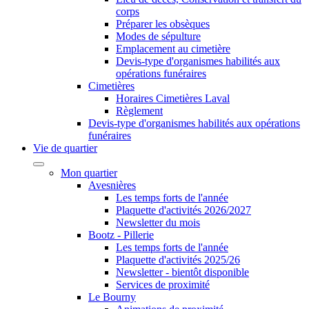
corps
Préparer les obsèques
Modes de sépulture
Emplacement au cimetière
Devis-type d'organismes habilités aux
opérations funéraires
Cimetières
Horaires Cimetières Laval
Règlement
Devis-type d'organismes habilités aux opérations
funéraires
Vie de quartier
Mon quartier
Avesnières
Les temps forts de l'année
Plaquette d'activités 2026/2027
Newsletter du mois
Bootz - Pillerie
Les temps forts de l'année
Plaquette d'activités 2025/26
Newsletter - bientôt disponible
Services de proximité
Le Bourny