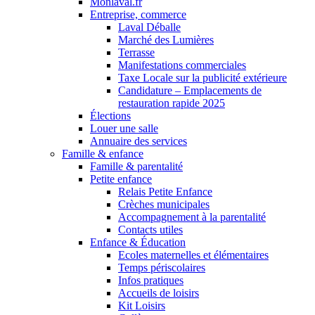
Monlaval.fr
Entreprise, commerce
Laval Déballe
Marché des Lumières
Terrasse
Manifestations commerciales
Taxe Locale sur la publicité extérieure
Candidature – Emplacements de
restauration rapide 2025
Élections
Louer une salle
Annuaire des services
Famille & enfance
Famille & parentalité
Petite enfance
Relais Petite Enfance
Crèches municipales
Accompagnement à la parentalité
Contacts utiles
Enfance & Éducation
Ecoles maternelles et élémentaires
Temps périscolaires
Infos pratiques
Accueils de loisirs
Kit Loisirs