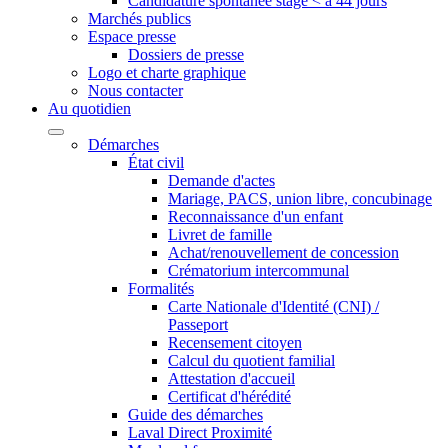
Candidature spontanée stage < à 44 jours
Marchés publics
Espace presse
Dossiers de presse
Logo et charte graphique
Nous contacter
Au quotidien
Démarches
État civil
Demande d'actes
Mariage, PACS, union libre, concubinage
Reconnaissance d'un enfant
Livret de famille
Achat/renouvellement de concession
Crématorium intercommunal
Formalités
Carte Nationale d'Identité (CNI) /
Passeport
Recensement citoyen
Calcul du quotient familial
Attestation d'accueil
Certificat d'hérédité
Guide des démarches
Laval Direct Proximité