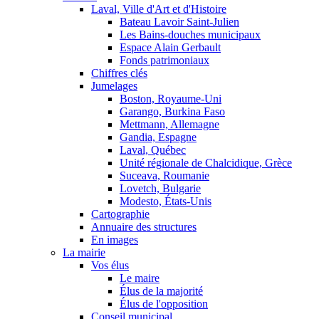
Laval, Ville d'Art et d'Histoire
Bateau Lavoir Saint-Julien
Les Bains-douches municipaux
Espace Alain Gerbault
Fonds patrimoniaux
Chiffres clés
Jumelages
Boston, Royaume-Uni
Garango, Burkina Faso
Mettmann, Allemagne
Gandia, Espagne
Laval, Québec
Unité régionale de Chalcidique, Grèce
Suceava, Roumanie
Lovetch, Bulgarie
Modesto, États-Unis
Cartographie
Annuaire des structures
En images
La mairie
Vos élus
Le maire
Élus de la majorité
Élus de l'opposition
Conseil municipal