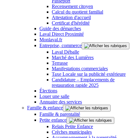
Passeport
Recensement citoyen
Calcul du quotient familial
Attestation d'accueil
Certificat d'hérédité
Guide des démarches
Laval Direct Proximité
Monlaval.fr
Entreprise, commerce
Laval Déballe
Marché des Lumières
Terrasse
Manifestations commerciales
Taxe Locale sur la publicité extérieure
Candidature – Emplacements de
restauration rapide 2025
Élections
Louer une salle
Annuaire des services
Famille & enfance
Famille & parentalité
Petite enfance
Relais Petite Enfance
Crèches municipales
Accompagnement à la parentalité