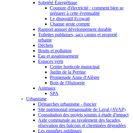
Sobriété Énergétique
Coupure d'électricité : comment bien se
préparer à cette éventualité
Le dispositif Ecowatt
Chaque geste compte
Rapport annuel développement durable
Toilettes publiques, sacs canins et propreté
urbaine
Déchets
Bruits et pollution
Eau et assainissement
Espaces verts
Centre horticole municipal
Jardin de la Perrine
Promenade Anne d'Alègre
Bois de l'Huisserie
Animaux
SPA
Urbanisme
Démarches urbanisme - foncier
Site patrimonial remarquable de Laval (AVAP)
Consultation des projets soumis à étude d'impact
Aide communale au ravalement des façades,
rénovation des balcons et cheminées dégradées
Les enquêtes publiques