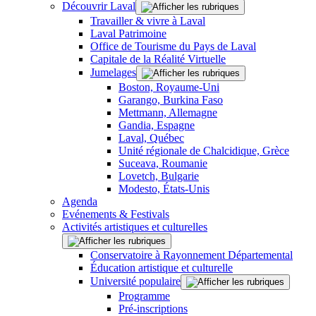
Découvrir Laval
Travailler & vivre à Laval
Laval Patrimoine
Office de Tourisme du Pays de Laval
Capitale de la Réalité Virtuelle
Jumelages
Boston, Royaume-Uni
Garango, Burkina Faso
Mettmann, Allemagne
Gandia, Espagne
Laval, Québec
Unité régionale de Chalcidique, Grèce
Suceava, Roumanie
Lovetch, Bulgarie
Modesto, États-Unis
Agenda
Evénements & Festivals
Activités artistiques et culturelles
Conservatoire à Rayonnement Départemental
Éducation artistique et culturelle
Université populaire
Programme
Pré-inscriptions