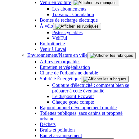
Venir en voiture
Les abonnements
Travaux - Circulation
Bornes de recharge électrique
À vélo
Pistes cyclables
VéliTul
En trottinette
Venir à Laval
Environnement/Nature en ville
Arbres remarquables
Entretien et végétalisation
Charte de l'urbanisme durable
Sobriété Énergétique
Coupure d'électricité : comment bien se
préparer à cette éventualité
Le dispositif Ecowatt
Chaque geste compte
Rapport annuel développement durable
Toilettes publiques, sacs canins et propreté
urbaine
Déchets
Bruits et pollution
Eau et assainissement