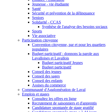
Jeunesse - vie étudiante
Santé
Sécurité et prévention de la délinquance
Seniors
Solidarité - CCAS
Synthèse de l'analyse des besoins sociaux
Sports
Vie associative
Participation citoyenne
Convention citoyenne, par et pour les quartiers
populaires
Budget participatif : donnons la parole aux
Lavalloises et Lavallois
Budget participatif Jeunes
Budget participatif
Conseil des jeunes
Conseil des sages
Conseil des enfants
Assises du commerce
Communauté d'Agglomération de Laval
Emplois et stages
Consultez les offres en ligne
Recrutement de saisonniers et d'apprentis
Candidature spontanée de stage gratifié