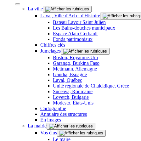
La ville
Laval, Ville d'Art et d'Histoire
Bateau Lavoir Saint-Julien
Les Bains-douches municipaux
Espace Alain Gerbault
Fonds patrimoniaux
Chiffres clés
Jumelages
Boston, Royaume-Uni
Garango, Burkina Faso
Mettmann, Allemagne
Gandia, Espagne
Laval, Québec
Unité régionale de Chalcidique, Grèce
Suceava, Roumanie
Lovetch, Bulgarie
Modesto, États-Unis
Cartographie
Annuaire des structures
En images
La mairie
Vos élus
Le maire