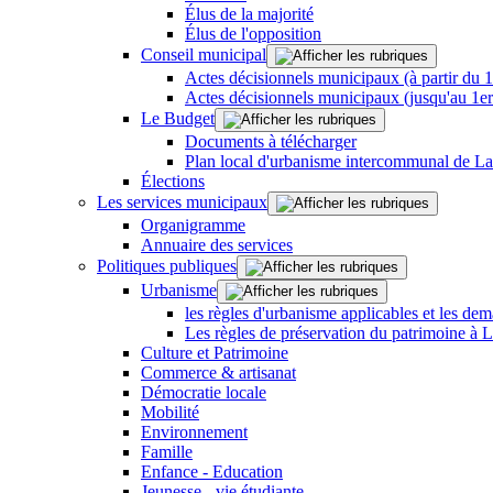
Élus de la majorité
Élus de l'opposition
Conseil municipal
Actes décisionnels municipaux (à partir du 
Actes décisionnels municipaux (jusqu'au 1e
Le Budget
Documents à télécharger
Plan local d'urbanisme intercommunal de L
Élections
Les services municipaux
Organigramme
Annuaire des services
Politiques publiques
Urbanisme
les règles d'urbanisme applicables et les dem
Les règles de préservation du patrimoine à 
Culture et Patrimoine
Commerce & artisanat
Démocratie locale
Mobilité
Environnement
Famille
Enfance - Education
Jeunesse - vie étudiante