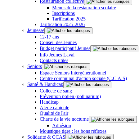
Restauration collective
Menus de la restauration scolaire
Inscriptions
Tarification 2025
Tarification 2025-2026
Jeunesse
12-17 ans
Conseil des Jeunes
Budget participatif Jeunes
Info Jeunes Laval
Contacts utiles
Seniors
Espace Seniors Intergénérationnel
Centre communal d'action sociale (C.C.A.S)
Santé & Handicap
Collecte de sang
Prévention pollen (pollinarium)
Handicap
Alerte canicule
Qualité de l'air
Charte de la vie nocturne
Adhésion
Moustique tigre : les bons réflexes
Solidarité & CCAS