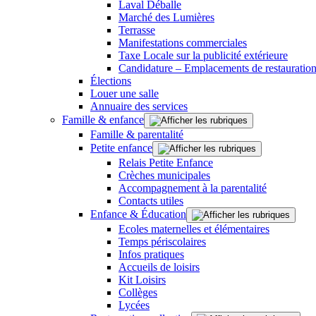
Laval Déballe
Marché des Lumières
Terrasse
Manifestations commerciales
Taxe Locale sur la publicité extérieure
Candidature – Emplacements de restauration
Élections
Louer une salle
Annuaire des services
Famille & enfance
Famille & parentalité
Petite enfance
Relais Petite Enfance
Crèches municipales
Accompagnement à la parentalité
Contacts utiles
Enfance & Éducation
Ecoles maternelles et élémentaires
Temps périscolaires
Infos pratiques
Accueils de loisirs
Kit Loisirs
Collèges
Lycées