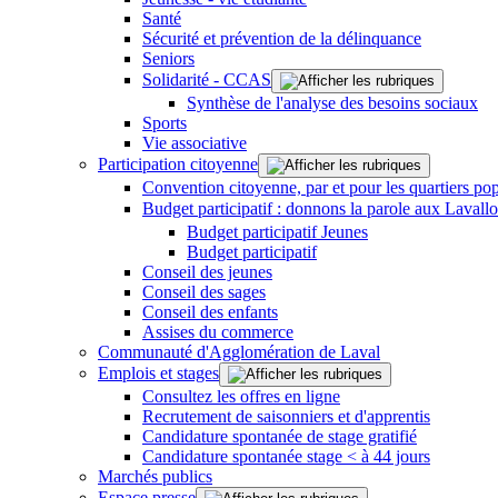
Santé
Sécurité et prévention de la délinquance
Seniors
Solidarité - CCAS
Synthèse de l'analyse des besoins sociaux
Sports
Vie associative
Participation citoyenne
Convention citoyenne, par et pour les quartiers pop
Budget participatif : donnons la parole aux Lavallo
Budget participatif Jeunes
Budget participatif
Conseil des jeunes
Conseil des sages
Conseil des enfants
Assises du commerce
Communauté d'Agglomération de Laval
Emplois et stages
Consultez les offres en ligne
Recrutement de saisonniers et d'apprentis
Candidature spontanée de stage gratifié
Candidature spontanée stage < à 44 jours
Marchés publics
Espace presse