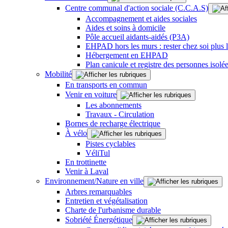
Centre communal d'action sociale (C.C.A.S)
Accompagnement et aides sociales
Aides et soins à domicile
Pôle accueil aidants-aidés (P3A)
EHPAD hors les murs : rester chez soi plus
Hébergement en EHPAD
Plan canicule et registre des personnes isolé
Mobilité
En transports en commun
Venir en voiture
Les abonnements
Travaux - Circulation
Bornes de recharge électrique
À vélo
Pistes cyclables
VéliTul
En trottinette
Venir à Laval
Environnement/Nature en ville
Arbres remarquables
Entretien et végétalisation
Charte de l'urbanisme durable
Sobriété Énergétique