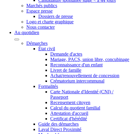
Candidature spontanée stage < à 44 jours
Marchés publics
Espace presse
Dossiers de presse
Logo et charte graphique
Nous contacter
Au quotidien
Démarches
État civil
Demande d'actes
Mariage, PACS, union libre, concubinage
Reconnaissance d'un enfant
Livret de famille
Achat/renouvellement de concession
Crématorium intercommunal
Formalités
Carte Nationale d'Identité (CNI) /
Passeport
Recensement citoyen
Calcul du quotient familial
Attestation d'accueil
Certificat d'hérédité
Guide des démarches
Laval Direct Proximité