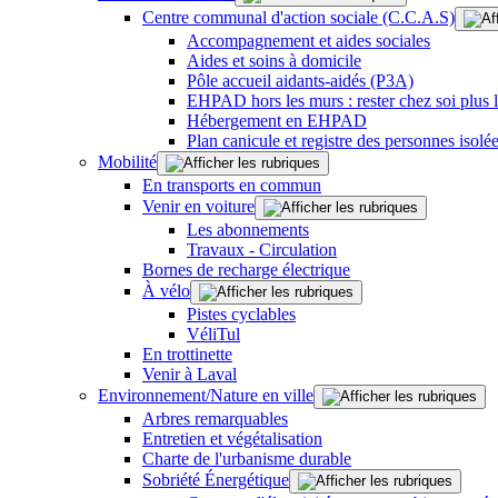
Centre communal d'action sociale (C.C.A.S)
Accompagnement et aides sociales
Aides et soins à domicile
Pôle accueil aidants-aidés (P3A)
EHPAD hors les murs : rester chez soi plus
Hébergement en EHPAD
Plan canicule et registre des personnes isolé
Mobilité
En transports en commun
Venir en voiture
Les abonnements
Travaux - Circulation
Bornes de recharge électrique
À vélo
Pistes cyclables
VéliTul
En trottinette
Venir à Laval
Environnement/Nature en ville
Arbres remarquables
Entretien et végétalisation
Charte de l'urbanisme durable
Sobriété Énergétique