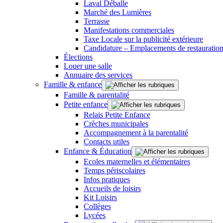
Laval Déballe
Marché des Lumières
Terrasse
Manifestations commerciales
Taxe Locale sur la publicité extérieure
Candidature – Emplacements de restauration
Élections
Louer une salle
Annuaire des services
Famille & enfance
Famille & parentalité
Petite enfance
Relais Petite Enfance
Crèches municipales
Accompagnement à la parentalité
Contacts utiles
Enfance & Éducation
Ecoles maternelles et élémentaires
Temps périscolaires
Infos pratiques
Accueils de loisirs
Kit Loisirs
Collèges
Lycées