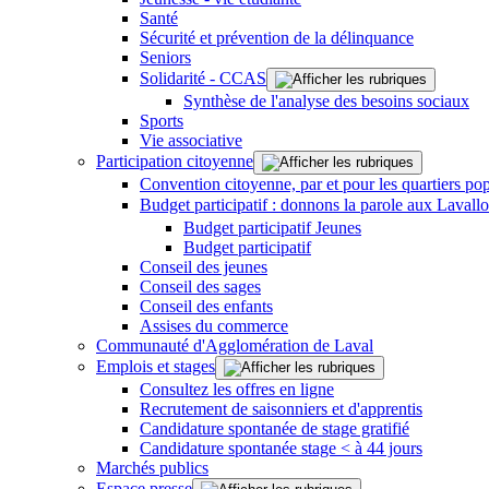
Santé
Sécurité et prévention de la délinquance
Seniors
Solidarité - CCAS
Synthèse de l'analyse des besoins sociaux
Sports
Vie associative
Participation citoyenne
Convention citoyenne, par et pour les quartiers pop
Budget participatif : donnons la parole aux Lavallo
Budget participatif Jeunes
Budget participatif
Conseil des jeunes
Conseil des sages
Conseil des enfants
Assises du commerce
Communauté d'Agglomération de Laval
Emplois et stages
Consultez les offres en ligne
Recrutement de saisonniers et d'apprentis
Candidature spontanée de stage gratifié
Candidature spontanée stage < à 44 jours
Marchés publics
Espace presse