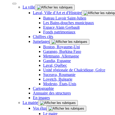
La ville
Laval, Ville d'Art et d'Histoire
Bateau Lavoir Saint-Julien
Les Bains-douches municipaux
Espace Alain Gerbault
Fonds patrimoniaux
Chiffres clés
Jumelages
Boston, Royaume-Uni
Garango, Burkina Faso
Mettmann, Allemagne
Gandia, Espagne
Laval, Québec
Unité régionale de Chalcidique, Grèce
Suceava, Roumanie
Lovetch, Bulgarie
Modesto, États-Unis
Cartographie
Annuaire des structures
En images
La mairie
Vos élus
Le maire