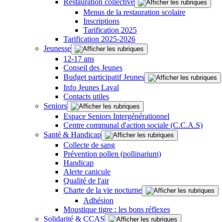
Restauration collective
Menus de la restauration scolaire
Inscriptions
Tarification 2025
Tarification 2025-2026
Jeunesse
12-17 ans
Conseil des Jeunes
Budget participatif Jeunes
Info Jeunes Laval
Contacts utiles
Seniors
Espace Seniors Intergénérationnel
Centre communal d'action sociale (C.C.A.S)
Santé & Handicap
Collecte de sang
Prévention pollen (pollinarium)
Handicap
Alerte canicule
Qualité de l'air
Charte de la vie nocturne
Adhésion
Moustique tigre : les bons réflexes
Solidarité & CCAS