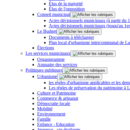
Élus de la majorité
Élus de l'opposition
Conseil municipal
Actes décisionnels municipaux (à partir du 
Actes décisionnels municipaux (jusqu'au 1e
Le Budget
Documents à télécharger
Plan local d'urbanisme intercommunal de L
Élections
Les services municipaux
Organigramme
Annuaire des services
Politiques publiques
Urbanisme
les règles d'urbanisme applicables et les dem
Les règles de préservation du patrimoine à 
Culture et Patrimoine
Commerce & artisanat
Démocratie locale
Mobilité
Environnement
Famille
Enfance - Education
Jeunesse - vie étudiante