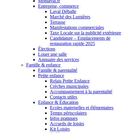
Monlaval.fr
Entreprise, commerce
Laval Déballe
Marché des Lumières
Terrasse
Manifestations commerciales
Taxe Locale sur la publicité extérieure
Candidature – Emplacements de
restauration rapide 2025
Élections
Louer une salle
Annuaire des services
Famille & enfance
Famille & parentalité
Petite enfance
Relais Petite Enfance
Crèches municipales
Accompagnement à la parentalité
Contacts utiles
Enfance & Éducation
Ecoles maternelles et élémentaires
Temps périscolaires
Infos pratiques
Accueils de loisirs
Kit Loisirs