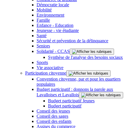
Démocratie locale
Mobilité
Environnement
Famille
Enfance - Education
Jeunesse - vie étudiante
Santé
Sécurité et prévention de la délinquance
Seniors
Solidarité - CCAS
Synthèse de l'analyse des besoins sociaux
Sports
Vie associative
Participation citoyenne
Convention citoyenne, par et pour les quartiers
populaires
Budget participatif : donnons la parole aux
Lavalloises et Lavallois
Budget participatif Jeunes
Budget participatif
Conseil des jeunes
Conseil des sages
Conseil des enfants
Assises du commerce