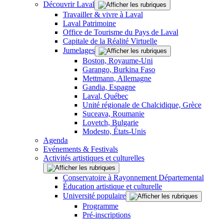
Découvrir Laval
Travailler & vivre à Laval
Laval Patrimoine
Office de Tourisme du Pays de Laval
Capitale de la Réalité Virtuelle
Jumelages
Boston, Royaume-Uni
Garango, Burkina Faso
Mettmann, Allemagne
Gandia, Espagne
Laval, Québec
Unité régionale de Chalcidique, Grèce
Suceava, Roumanie
Lovetch, Bulgarie
Modesto, États-Unis
Agenda
Evénements & Festivals
Activités artistiques et culturelles
Conservatoire à Rayonnement Départemental
Éducation artistique et culturelle
Université populaire
Programme
Pré-inscriptions