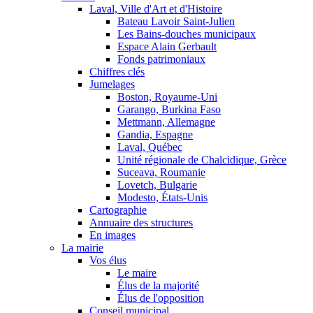
Laval, Ville d'Art et d'Histoire
Bateau Lavoir Saint-Julien
Les Bains-douches municipaux
Espace Alain Gerbault
Fonds patrimoniaux
Chiffres clés
Jumelages
Boston, Royaume-Uni
Garango, Burkina Faso
Mettmann, Allemagne
Gandia, Espagne
Laval, Québec
Unité régionale de Chalcidique, Grèce
Suceava, Roumanie
Lovetch, Bulgarie
Modesto, États-Unis
Cartographie
Annuaire des structures
En images
La mairie
Vos élus
Le maire
Élus de la majorité
Élus de l'opposition
Conseil municipal