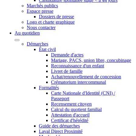
Candidature spontanée stage < à 44 jours
Marchés publics
Espace presse
Dossiers de presse
Logo et charte graphique
Nous contacter
Au quotidien
Démarches
État civil
Demande d'actes
Mariage, PACS, union libre, concubinage
Reconnaissance d'un enfant
Livret de famille
Achat/renouvellement de concession
Crématorium intercommunal
Formalités
Carte Nationale d'Identité (CNI) /
Passeport
Recensement citoyen
Calcul du quotient familial
Attestation d'accueil
Certificat d'hérédité
Guide des démarches
Laval Direct Proximité