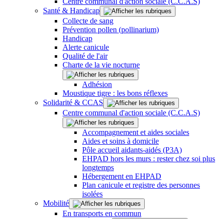
Centre communal d'action sociale (C.C.A.S)
Santé & Handicap
Collecte de sang
Prévention pollen (pollinarium)
Handicap
Alerte canicule
Qualité de l'air
Charte de la vie nocturne
Adhésion
Moustique tigre : les bons réflexes
Solidarité & CCAS
Centre communal d'action sociale (C.C.A.S)
Accompagnement et aides sociales
Aides et soins à domicile
Pôle accueil aidants-aidés (P3A)
EHPAD hors les murs : rester chez soi plus
longtemps
Hébergement en EHPAD
Plan canicule et registre des personnes
isolées
Mobilité
En transports en commun