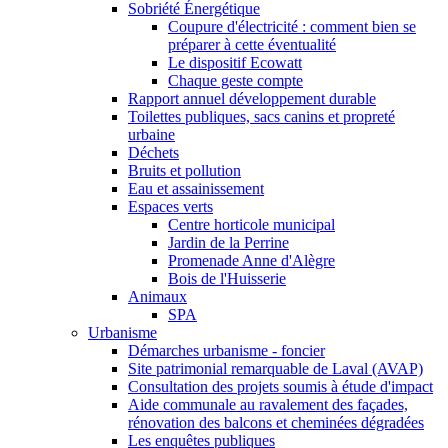
Sobriété Énergétique
Coupure d'électricité : comment bien se
préparer à cette éventualité
Le dispositif Ecowatt
Chaque geste compte
Rapport annuel développement durable
Toilettes publiques, sacs canins et propreté
urbaine
Déchets
Bruits et pollution
Eau et assainissement
Espaces verts
Centre horticole municipal
Jardin de la Perrine
Promenade Anne d'Alègre
Bois de l'Huisserie
Animaux
SPA
Urbanisme
Démarches urbanisme - foncier
Site patrimonial remarquable de Laval (AVAP)
Consultation des projets soumis à étude d'impact
Aide communale au ravalement des façades,
rénovation des balcons et cheminées dégradées
Les enquêtes publiques