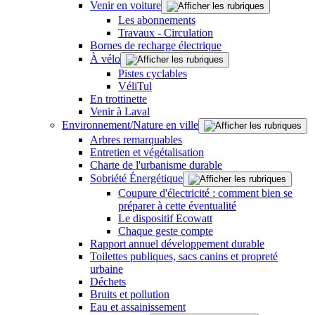
Venir en voiture
Les abonnements
Travaux - Circulation
Bornes de recharge électrique
À vélo
Pistes cyclables
VéliTul
En trottinette
Venir à Laval
Environnement/Nature en ville
Arbres remarquables
Entretien et végétalisation
Charte de l'urbanisme durable
Sobriété Énergétique
Coupure d'électricité : comment bien se
préparer à cette éventualité
Le dispositif Ecowatt
Chaque geste compte
Rapport annuel développement durable
Toilettes publiques, sacs canins et propreté
urbaine
Déchets
Bruits et pollution
Eau et assainissement