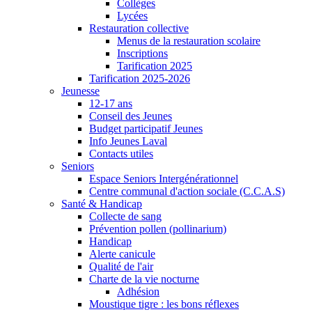
Collèges
Lycées
Restauration collective
Menus de la restauration scolaire
Inscriptions
Tarification 2025
Tarification 2025-2026
Jeunesse
12-17 ans
Conseil des Jeunes
Budget participatif Jeunes
Info Jeunes Laval
Contacts utiles
Seniors
Espace Seniors Intergénérationnel
Centre communal d'action sociale (C.C.A.S)
Santé & Handicap
Collecte de sang
Prévention pollen (pollinarium)
Handicap
Alerte canicule
Qualité de l'air
Charte de la vie nocturne
Adhésion
Moustique tigre : les bons réflexes