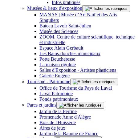
Infos pratiques
Musées & lieux d'exposition
MANAS | Musée d’Art Naïf et des Arts
Singuliers
Bateau Lavoir Saint-Julien
Musée des Sciences
ZOOM, Centre de culture scientifique, technique
et industrielle
Espace Alain Gerbault
Les Bains-douches municipaux
Porte Beucheresse
La maison rigolote
Salles d'Exposition - Artistes plasticiens
Galerie Eugène
Tourisme - Patrimoine
Office de Tourisme du Pays de Laval
Laval Patrimoine
Fonds patrimoniaux
Parcs et jardins
Jardin de la Perrine
Promenade Anne d'Alègre
Bois de l'Huisserie
Aires de jeux
Jardin de la Banque de France