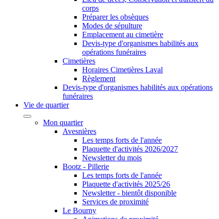
corps
Préparer les obsèques
Modes de sépulture
Emplacement au cimetière
Devis-type d'organismes habilités aux
opérations funéraires
Cimetières
Horaires Cimetières Laval
Règlement
Devis-type d'organismes habilités aux opérations
funéraires
Vie de quartier
Mon quartier
Avesnières
Les temps forts de l'année
Plaquette d'activités 2026/2027
Newsletter du mois
Bootz - Pillerie
Les temps forts de l'année
Plaquette d'activités 2025/26
Newsletter - bientôt disponible
Services de proximité
Le Bourny