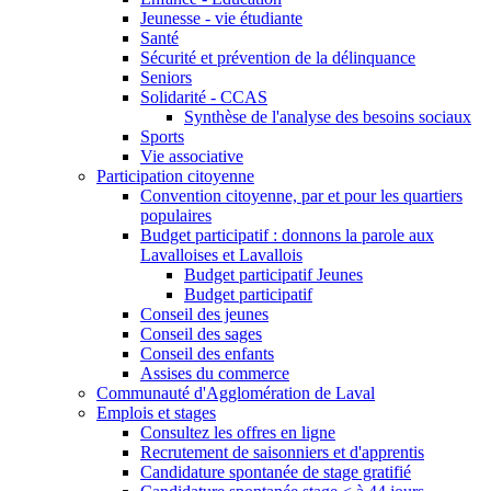
Jeunesse - vie étudiante
Santé
Sécurité et prévention de la délinquance
Seniors
Solidarité - CCAS
Synthèse de l'analyse des besoins sociaux
Sports
Vie associative
Participation citoyenne
Convention citoyenne, par et pour les quartiers
populaires
Budget participatif : donnons la parole aux
Lavalloises et Lavallois
Budget participatif Jeunes
Budget participatif
Conseil des jeunes
Conseil des sages
Conseil des enfants
Assises du commerce
Communauté d'Agglomération de Laval
Emplois et stages
Consultez les offres en ligne
Recrutement de saisonniers et d'apprentis
Candidature spontanée de stage gratifié