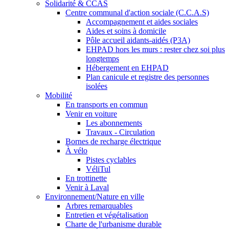
Solidarité & CCAS
Centre communal d'action sociale (C.C.A.S)
Accompagnement et aides sociales
Aides et soins à domicile
Pôle accueil aidants-aidés (P3A)
EHPAD hors les murs : rester chez soi plus
longtemps
Hébergement en EHPAD
Plan canicule et registre des personnes
isolées
Mobilité
En transports en commun
Venir en voiture
Les abonnements
Travaux - Circulation
Bornes de recharge électrique
À vélo
Pistes cyclables
VéliTul
En trottinette
Venir à Laval
Environnement/Nature en ville
Arbres remarquables
Entretien et végétalisation
Charte de l'urbanisme durable