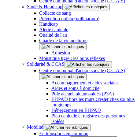
Centre communal d'action sociale (C.C.A.S)
Santé & Handicap
Collecte de sang
Prévention pollen (pollinarium)
Handicap
Alerte canicule
Qualité de l'air
Charte de la vie nocturne
Adhésion
Moustique tigre : les bons réflexes
Solidarité & CCAS
Centre communal d'action sociale (C.C.A.S)
Accompagnement et aides sociales
Aides et soins à domicile
Pôle accueil aidants-aidés (P3A)
EHPAD hors les murs : rester chez soi plus
longtemps
Hébergement en EHPAD
Plan canicule et registre des personnes
isolées
Mobilité
En transports en commun