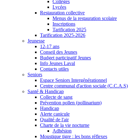
Collèges
Lycées
Restauration collective
Menus de la restauration scolaire
Inscriptions
Tarification 2025
Tarification 2025-2026
Jeunesse
12-17 ans
Conseil des Jeunes
Budget participatif Jeunes
Info Jeunes Laval
Contacts utiles
Seniors
Espace Seniors Intergénérationnel
Centre communal d'action sociale (C.C.A.S)
Santé & Handicap
Collecte de sang
Prévention pollen (pollinarium)
Handicap
Alerte canicule
Qualité de l'air
Charte de la vie nocturne
Adhésion
Moustique tigre : les bons réflexes