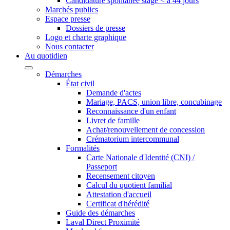
Candidature spontanée stage < à 44 jours
Marchés publics
Espace presse
Dossiers de presse
Logo et charte graphique
Nous contacter
Au quotidien
Démarches
État civil
Demande d'actes
Mariage, PACS, union libre, concubinage
Reconnaissance d'un enfant
Livret de famille
Achat/renouvellement de concession
Crématorium intercommunal
Formalités
Carte Nationale d'Identité (CNI) /
Passeport
Recensement citoyen
Calcul du quotient familial
Attestation d'accueil
Certificat d'hérédité
Guide des démarches
Laval Direct Proximité