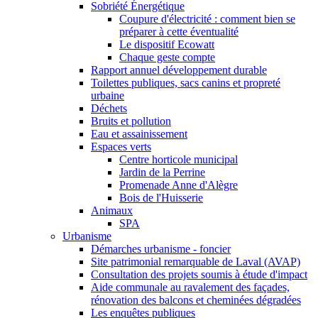
Sobriété Énergétique
Coupure d'électricité : comment bien se
préparer à cette éventualité
Le dispositif Ecowatt
Chaque geste compte
Rapport annuel développement durable
Toilettes publiques, sacs canins et propreté
urbaine
Déchets
Bruits et pollution
Eau et assainissement
Espaces verts
Centre horticole municipal
Jardin de la Perrine
Promenade Anne d'Alègre
Bois de l'Huisserie
Animaux
SPA
Urbanisme
Démarches urbanisme - foncier
Site patrimonial remarquable de Laval (AVAP)
Consultation des projets soumis à étude d'impact
Aide communale au ravalement des façades,
rénovation des balcons et cheminées dégradées
Les enquêtes publiques