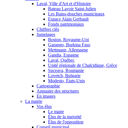
Laval, Ville d'Art et d'Histoire
Bateau Lavoir Saint-Julien
Les Bains-douches municipaux
Espace Alain Gerbault
Fonds patrimoniaux
Chiffres clés
Jumelages
Boston, Royaume-Uni
Garango, Burkina Faso
Mettmann, Allemagne
Gandia, Espagne
Laval, Québec
Unité régionale de Chalcidique, Grèce
Suceava, Roumanie
Lovetch, Bulgarie
Modesto, États-Unis
Cartographie
Annuaire des structures
En images
La mairie
Vos élus
Le maire
Élus de la majorité
Élus de l'opposition
Conseil municipal