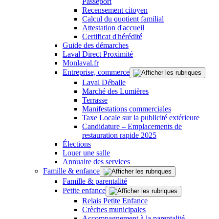
Passeport
Recensement citoyen
Calcul du quotient familial
Attestation d'accueil
Certificat d'hérédité
Guide des démarches
Laval Direct Proximité
Monlaval.fr
Entreprise, commerce
Laval Déballe
Marché des Lumières
Terrasse
Manifestations commerciales
Taxe Locale sur la publicité extérieure
Candidature – Emplacements de
restauration rapide 2025
Élections
Louer une salle
Annuaire des services
Famille & enfance
Famille & parentalité
Petite enfance
Relais Petite Enfance
Crèches municipales
Accompagnement à la parentalité