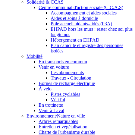
Solidarité & CCAS
Centre communal d'action sociale (C.C.A.S)
Accompagnement et aides sociales
Aides et soins à domicile
Pôle accueil aidants-aidés (P3A)
EHPAD hors les murs : rester chez soi plus
longtemps
Hébergement en EHPAD
Plan canicule et registre des personnes
isolées
Mobilité
En transports en commun
Venir en voiture
Les abonnements
Travaux - Circulation
Bornes de recharge électrique
À vélo
Pistes cyclables
VéliTul
En trottinette
Venir à Laval
Environnement/Nature en ville
Arbres remarquables
Entretien et végétalisation
Charte de l'urbanisme durable