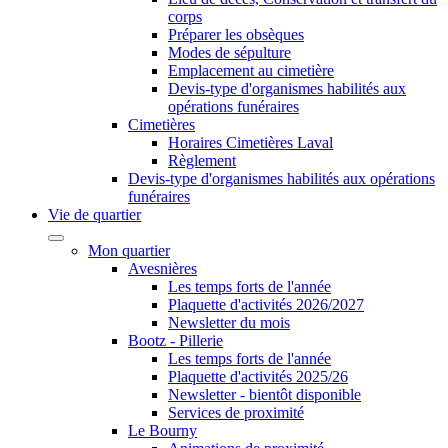
corps
Préparer les obsèques
Modes de sépulture
Emplacement au cimetière
Devis-type d'organismes habilités aux
opérations funéraires
Cimetières
Horaires Cimetières Laval
Règlement
Devis-type d'organismes habilités aux opérations
funéraires
Vie de quartier
Mon quartier
Avesnières
Les temps forts de l'année
Plaquette d'activités 2026/2027
Newsletter du mois
Bootz - Pillerie
Les temps forts de l'année
Plaquette d'activités 2025/26
Newsletter - bientôt disponible
Services de proximité
Le Bourny