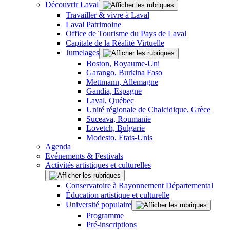
Découvrir Laval
Travailler & vivre à Laval
Laval Patrimoine
Office de Tourisme du Pays de Laval
Capitale de la Réalité Virtuelle
Jumelages
Boston, Royaume-Uni
Garango, Burkina Faso
Mettmann, Allemagne
Gandia, Espagne
Laval, Québec
Unité régionale de Chalcidique, Grèce
Suceava, Roumanie
Lovetch, Bulgarie
Modesto, États-Unis
Agenda
Evénements & Festivals
Activités artistiques et culturelles
Conservatoire à Rayonnement Départemental
Éducation artistique et culturelle
Université populaire
Programme
Pré-inscriptions