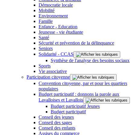
Démocratie locale
Mobilité
Environnement
Famille
Enfance - Education
Jeunesse - vie étudiante
Santé
Sécurité et prévention de la délinquance
Seniors
Solidarité - CCAS
Synthèse de l'analyse des besoins sociaux
Sports
Vie associative
Participation citoyenne
Convention citoyenne, par et pour les quartiers
populaires
Budget participatif : donnons la parole aux
Lavalloises et Lavallois
Budget participatif Jeunes
Budget participatif
Conseil des jeunes
Conseil des sages
Conseil des enfants
Assises du commerce