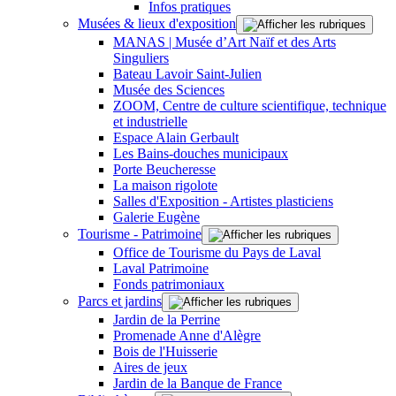
Infos pratiques
Musées & lieux d'exposition
MANAS | Musée d’Art Naïf et des Arts
Singuliers
Bateau Lavoir Saint-Julien
Musée des Sciences
ZOOM, Centre de culture scientifique, technique
et industrielle
Espace Alain Gerbault
Les Bains-douches municipaux
Porte Beucheresse
La maison rigolote
Salles d'Exposition - Artistes plasticiens
Galerie Eugène
Tourisme - Patrimoine
Office de Tourisme du Pays de Laval
Laval Patrimoine
Fonds patrimoniaux
Parcs et jardins
Jardin de la Perrine
Promenade Anne d'Alègre
Bois de l'Huisserie
Aires de jeux
Jardin de la Banque de France