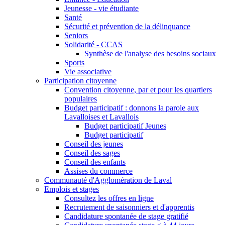
Jeunesse - vie étudiante
Santé
Sécurité et prévention de la délinquance
Seniors
Solidarité - CCAS
Synthèse de l'analyse des besoins sociaux
Sports
Vie associative
Participation citoyenne
Convention citoyenne, par et pour les quartiers
populaires
Budget participatif : donnons la parole aux
Lavalloises et Lavallois
Budget participatif Jeunes
Budget participatif
Conseil des jeunes
Conseil des sages
Conseil des enfants
Assises du commerce
Communauté d'Agglomération de Laval
Emplois et stages
Consultez les offres en ligne
Recrutement de saisonniers et d'apprentis
Candidature spontanée de stage gratifié