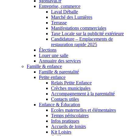
Monlaval.fr
Entreprise, commerce
Laval Déballe
Marché des Lumières
Terrasse
Manifestations commerciales
Taxe Locale sur la publicité extérieure
Candidature – Emplacements de
restauration rapide 2025
Élections
Louer une salle
Annuaire des services
Famille & enfance
Famille & parentalité
Petite enfance
Relais Petite Enfance
Crèches municipales
Accompagnement à la parentalité
Contacts utiles
Enfance & Éducation
Ecoles maternelles et élémentaires
Temps périscolaires
Infos pratiques
Accueils de loisirs
Kit Loisirs