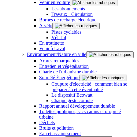
Venir en voiture
Les abonnements
Travaux - Circulation
Bornes de recharge électrique
À vélo
Pistes cyclables
VéliTul
En trottinette
Venir à Laval
Environnement/Nature en ville
Arbres remarquables
Entretien et végétalisation
Charte de l'urbanisme durable
Sobriété Énergétique
Coupure d'électricité : comment bien se
préparer à cette éventualité
Le dispositif Ecowatt
Chaque geste compte
Rapport annuel développement durable
Toilettes publiques, sacs canins et propreté
urbaine
Déchets
Bruits et pollution
Eau et assainissement