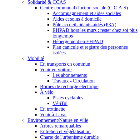
Solidarité & CCAS
Centre communal d'action sociale (C.C.A.S)
Accompagnement et aides sociales
Aides et soins à domicile
Pôle accueil aidants-aidés (P3A)
EHPAD hors les murs : rester chez soi plus
longtemps
Hébergement en EHPAD
Plan canicule et registre des personnes
isolées
Mobilité
En transports en commun
Venir en voiture
Les abonnements
Travaux - Circulation
Bornes de recharge électrique
À vélo
Pistes cyclables
VéliTul
En trottinette
Venir à Laval
Environnement/Nature en ville
Arbres remarquables
Entretien et végétalisation
Charte de l'urbanisme durable