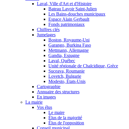
Laval, Ville d'Art et d'Histoire
Bateau Lavoir Saint-Julien
Les Bains-douches municipaux
Espace Alain Gerbault
Fonds patrimoniaux
Chiffres clés
Jumelages
Boston, Royaume-Uni
Garango, Burkina Faso
Mettmann, Allemagne
Gandia, Espagne
Laval, Québec
Unité régionale de Chalcidique, Grèce
Suceava, Roumanie
Lovetch, Bulgarie
Modesto, États-Unis
Cartographie
Annuaire des structures
En images
La mairie
Vos élus
Le maire
Élus de la majorité
Élus de l'opposition
Conseil municipal