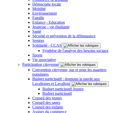
Démocratie locale
Mobilité
Environnement
Famille
Enfance - Education
Jeunesse - vie étudiante
Santé
Sécurité et prévention de la délinquance
Seniors
Solidarité - CCAS
Synthèse de l'analyse des besoins sociaux
Sports
Vie associative
Participation citoyenne
Convention citoyenne, par et pour les quartiers
populaires
Budget participatif : donnons la parole aux
Lavalloises et Lavallois
Budget participatif Jeunes
Budget participatif
Conseil des jeunes
Conseil des sages
Conseil des enfants
Assises du commerce