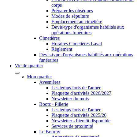
corps
Préparer les obsèques
Modes de sépulture
Emplacement au cimetière
Devis-type d'organismes habilités aux
opérations funéraires
Cimetières
Horaires Cimetières Laval
Règlement
Devis-type d'organismes habilités aux opérations
funéraires
Vie de quartier
Mon quartier
Avesnières
Les temps forts de l'année
Plaquette d'activités 2026/2027
Newsletter du mois
Bootz - Pillerie
Les temps forts de l'année
Plaquette d'activités 2025/26
Newsletter - bientôt disponible
Services de proximité
Le Bourny