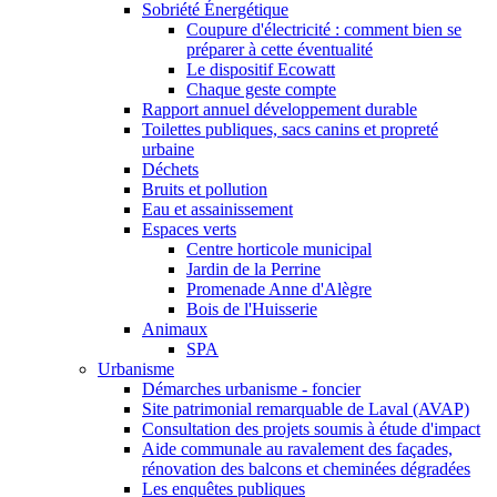
Sobriété Énergétique
Coupure d'électricité : comment bien se
préparer à cette éventualité
Le dispositif Ecowatt
Chaque geste compte
Rapport annuel développement durable
Toilettes publiques, sacs canins et propreté
urbaine
Déchets
Bruits et pollution
Eau et assainissement
Espaces verts
Centre horticole municipal
Jardin de la Perrine
Promenade Anne d'Alègre
Bois de l'Huisserie
Animaux
SPA
Urbanisme
Démarches urbanisme - foncier
Site patrimonial remarquable de Laval (AVAP)
Consultation des projets soumis à étude d'impact
Aide communale au ravalement des façades,
rénovation des balcons et cheminées dégradées
Les enquêtes publiques