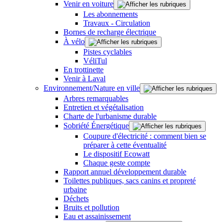
Venir en voiture
Les abonnements
Travaux - Circulation
Bornes de recharge électrique
À vélo
Pistes cyclables
VéliTul
En trottinette
Venir à Laval
Environnement/Nature en ville
Arbres remarquables
Entretien et végétalisation
Charte de l'urbanisme durable
Sobriété Énergétique
Coupure d'électricité : comment bien se
préparer à cette éventualité
Le dispositif Ecowatt
Chaque geste compte
Rapport annuel développement durable
Toilettes publiques, sacs canins et propreté
urbaine
Déchets
Bruits et pollution
Eau et assainissement