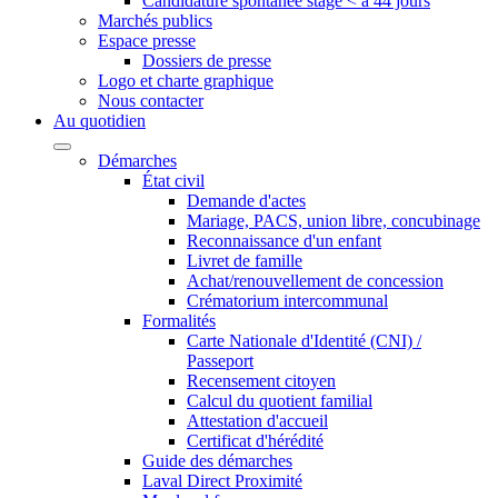
Candidature spontanée stage < à 44 jours
Marchés publics
Espace presse
Dossiers de presse
Logo et charte graphique
Nous contacter
Au quotidien
Démarches
État civil
Demande d'actes
Mariage, PACS, union libre, concubinage
Reconnaissance d'un enfant
Livret de famille
Achat/renouvellement de concession
Crématorium intercommunal
Formalités
Carte Nationale d'Identité (CNI) /
Passeport
Recensement citoyen
Calcul du quotient familial
Attestation d'accueil
Certificat d'hérédité
Guide des démarches
Laval Direct Proximité