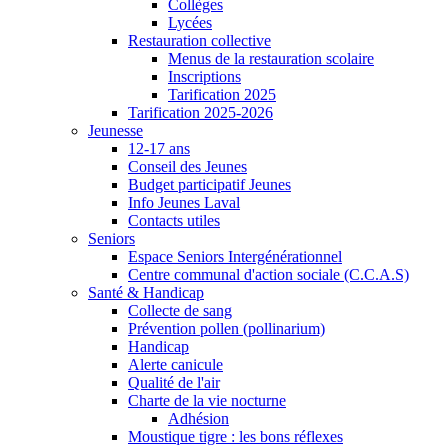
Collèges
Lycées
Restauration collective
Menus de la restauration scolaire
Inscriptions
Tarification 2025
Tarification 2025-2026
Jeunesse
12-17 ans
Conseil des Jeunes
Budget participatif Jeunes
Info Jeunes Laval
Contacts utiles
Seniors
Espace Seniors Intergénérationnel
Centre communal d'action sociale (C.C.A.S)
Santé & Handicap
Collecte de sang
Prévention pollen (pollinarium)
Handicap
Alerte canicule
Qualité de l'air
Charte de la vie nocturne
Adhésion
Moustique tigre : les bons réflexes