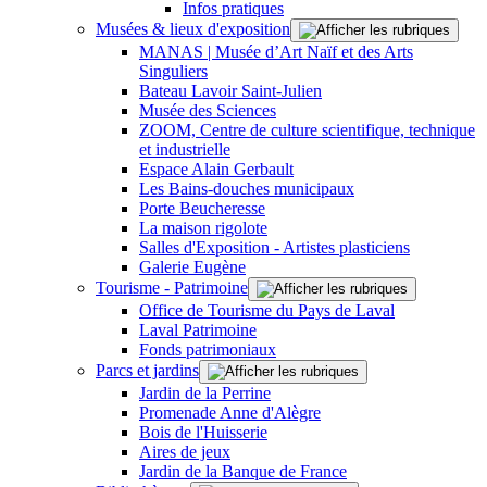
Infos pratiques
Musées & lieux d'exposition
MANAS | Musée d’Art Naïf et des Arts
Singuliers
Bateau Lavoir Saint-Julien
Musée des Sciences
ZOOM, Centre de culture scientifique, technique
et industrielle
Espace Alain Gerbault
Les Bains-douches municipaux
Porte Beucheresse
La maison rigolote
Salles d'Exposition - Artistes plasticiens
Galerie Eugène
Tourisme - Patrimoine
Office de Tourisme du Pays de Laval
Laval Patrimoine
Fonds patrimoniaux
Parcs et jardins
Jardin de la Perrine
Promenade Anne d'Alègre
Bois de l'Huisserie
Aires de jeux
Jardin de la Banque de France