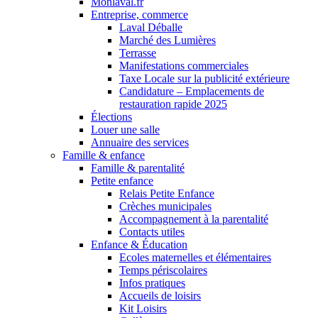
Monlaval.fr
Entreprise, commerce
Laval Déballe
Marché des Lumières
Terrasse
Manifestations commerciales
Taxe Locale sur la publicité extérieure
Candidature – Emplacements de
restauration rapide 2025
Élections
Louer une salle
Annuaire des services
Famille & enfance
Famille & parentalité
Petite enfance
Relais Petite Enfance
Crèches municipales
Accompagnement à la parentalité
Contacts utiles
Enfance & Éducation
Ecoles maternelles et élémentaires
Temps périscolaires
Infos pratiques
Accueils de loisirs
Kit Loisirs