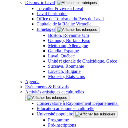
Découvrir Laval
Travailler & vivre à Laval
Laval Patrimoine
Office de Tourisme du Pays de Laval
Capitale de la Réalité Virtuelle
Jumelages
Boston, Royaume-Uni
Garango, Burkina Faso
Mettmann, Allemagne
Gandia, Espagne
Laval, Québec
Unité régionale de Chalcidique, Grèce
Suceava, Roumanie
Lovetch, Bulgarie
Modesto, États-Unis
Agenda
Evénements & Festivals
Activités artistiques et culturelles
Conservatoire à Rayonnement Départemental
Éducation artistique et culturelle
Université populaire
Programme
Pré-inscriptions