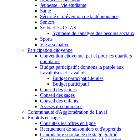
Jeunesse - vie étudiante
Santé
Sécurité et prévention de la délinquance
Seniors
Solidarité - CCAS
Synthèse de l'analyse des besoins sociaux
Sports
Vie associative
Participation citoyenne
Convention citoyenne, par et pour les quartiers
populaires
Budget participatif : donnons la parole aux
Lavalloises et Lavallois
Budget participatif Jeunes
Budget participatif
Conseil des jeunes
Conseil des sages
Conseil des enfants
Assises du commerce
Communauté d'Agglomération de Laval
Emplois et stages
Consultez les offres en ligne
Recrutement de saisonniers et d'apprentis
Candidature spontanée de stage gratifié