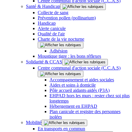
Centre communal d'action sociale (C.C.A.S)
Santé & Handicap
Collecte de sang
Prévention pollen (pollinarium)
Handicap
Alerte canicule
Qualité de l'air
Charte de la vie nocturne
Adhésion
Moustique tigre : les bons réflexes
Solidarité & CCAS
Centre communal d'action sociale (C.C.A.S)
Accompagnement et aides sociales
Aides et soins à domicile
Pôle accueil aidants-aidés (P3A)
EHPAD hors les murs : rester chez soi plus
longtemps
Hébergement en EHPAD
Plan canicule et registre des personnes
isolées
Mobilité
En transports en commun