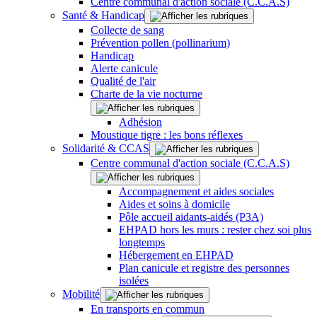
Centre communal d'action sociale (C.C.A.S)
Santé & Handicap
Collecte de sang
Prévention pollen (pollinarium)
Handicap
Alerte canicule
Qualité de l'air
Charte de la vie nocturne
Adhésion
Moustique tigre : les bons réflexes
Solidarité & CCAS
Centre communal d'action sociale (C.C.A.S)
Accompagnement et aides sociales
Aides et soins à domicile
Pôle accueil aidants-aidés (P3A)
EHPAD hors les murs : rester chez soi plus
longtemps
Hébergement en EHPAD
Plan canicule et registre des personnes
isolées
Mobilité
En transports en commun