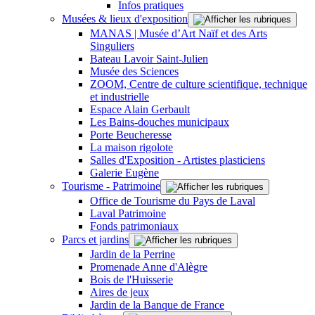
Infos pratiques
Musées & lieux d'exposition
MANAS | Musée d’Art Naïf et des Arts
Singuliers
Bateau Lavoir Saint-Julien
Musée des Sciences
ZOOM, Centre de culture scientifique, technique
et industrielle
Espace Alain Gerbault
Les Bains-douches municipaux
Porte Beucheresse
La maison rigolote
Salles d'Exposition - Artistes plasticiens
Galerie Eugène
Tourisme - Patrimoine
Office de Tourisme du Pays de Laval
Laval Patrimoine
Fonds patrimoniaux
Parcs et jardins
Jardin de la Perrine
Promenade Anne d'Alègre
Bois de l'Huisserie
Aires de jeux
Jardin de la Banque de France