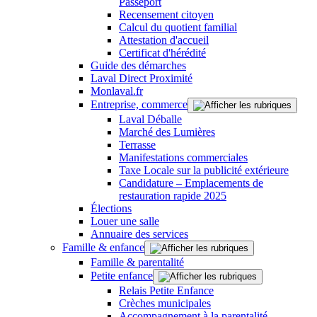
Passeport
Recensement citoyen
Calcul du quotient familial
Attestation d'accueil
Certificat d'hérédité
Guide des démarches
Laval Direct Proximité
Monlaval.fr
Entreprise, commerce
Laval Déballe
Marché des Lumières
Terrasse
Manifestations commerciales
Taxe Locale sur la publicité extérieure
Candidature – Emplacements de
restauration rapide 2025
Élections
Louer une salle
Annuaire des services
Famille & enfance
Famille & parentalité
Petite enfance
Relais Petite Enfance
Crèches municipales
Accompagnement à la parentalité