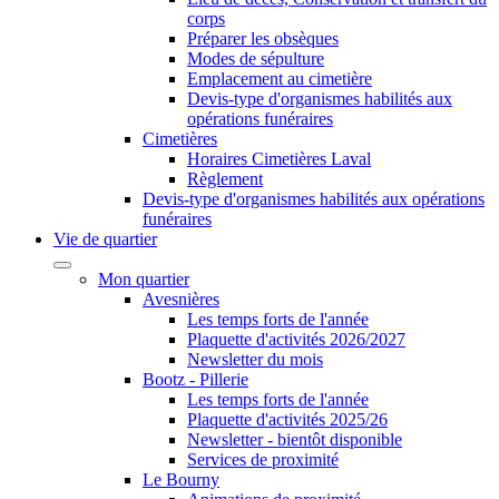
corps
Préparer les obsèques
Modes de sépulture
Emplacement au cimetière
Devis-type d'organismes habilités aux
opérations funéraires
Cimetières
Horaires Cimetières Laval
Règlement
Devis-type d'organismes habilités aux opérations
funéraires
Vie de quartier
Mon quartier
Avesnières
Les temps forts de l'année
Plaquette d'activités 2026/2027
Newsletter du mois
Bootz - Pillerie
Les temps forts de l'année
Plaquette d'activités 2025/26
Newsletter - bientôt disponible
Services de proximité
Le Bourny