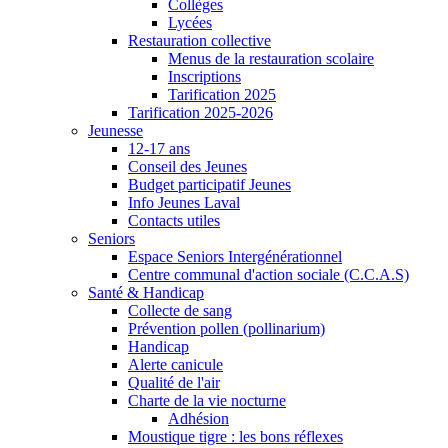
Collèges
Lycées
Restauration collective
Menus de la restauration scolaire
Inscriptions
Tarification 2025
Tarification 2025-2026
Jeunesse
12-17 ans
Conseil des Jeunes
Budget participatif Jeunes
Info Jeunes Laval
Contacts utiles
Seniors
Espace Seniors Intergénérationnel
Centre communal d'action sociale (C.C.A.S)
Santé & Handicap
Collecte de sang
Prévention pollen (pollinarium)
Handicap
Alerte canicule
Qualité de l'air
Charte de la vie nocturne
Adhésion
Moustique tigre : les bons réflexes