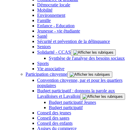
Démocratie locale
Mobilité
Environnement
Famille
Enfance - Education
Jeunesse - vie étudiante
Santé
Sécurité et prévention de la délinquance
Seniors
Solidarité - CCAS
Synthèse de l'analyse des besoins sociaux
Sports
Vie associative
Participation citoyenne
Convention citoyenne, par et pour les quartiers
populaires
Budget participatif : donnons la parole aux
Lavalloises et Lavallois
Budget participatif Jeunes
Budget participatif
Conseil des jeunes
Conseil des sages
Conseil des enfants
Assises du commerce