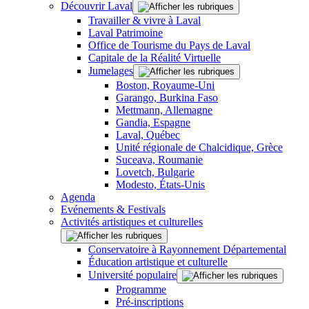
Découvrir Laval
Travailler & vivre à Laval
Laval Patrimoine
Office de Tourisme du Pays de Laval
Capitale de la Réalité Virtuelle
Jumelages
Boston, Royaume-Uni
Garango, Burkina Faso
Mettmann, Allemagne
Gandia, Espagne
Laval, Québec
Unité régionale de Chalcidique, Grèce
Suceava, Roumanie
Lovetch, Bulgarie
Modesto, États-Unis
Agenda
Evénements & Festivals
Activités artistiques et culturelles
Conservatoire à Rayonnement Départemental
Éducation artistique et culturelle
Université populaire
Programme
Pré-inscriptions