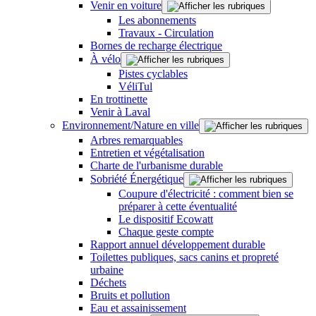
Venir en voiture
Les abonnements
Travaux - Circulation
Bornes de recharge électrique
À vélo
Pistes cyclables
VéliTul
En trottinette
Venir à Laval
Environnement/Nature en ville
Arbres remarquables
Entretien et végétalisation
Charte de l'urbanisme durable
Sobriété Énergétique
Coupure d'électricité : comment bien se
préparer à cette éventualité
Le dispositif Ecowatt
Chaque geste compte
Rapport annuel développement durable
Toilettes publiques, sacs canins et propreté
urbaine
Déchets
Bruits et pollution
Eau et assainissement