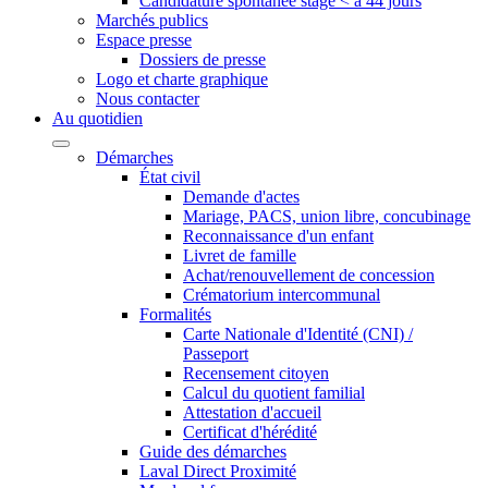
Candidature spontanée stage < à 44 jours
Marchés publics
Espace presse
Dossiers de presse
Logo et charte graphique
Nous contacter
Au quotidien
Démarches
État civil
Demande d'actes
Mariage, PACS, union libre, concubinage
Reconnaissance d'un enfant
Livret de famille
Achat/renouvellement de concession
Crématorium intercommunal
Formalités
Carte Nationale d'Identité (CNI) /
Passeport
Recensement citoyen
Calcul du quotient familial
Attestation d'accueil
Certificat d'hérédité
Guide des démarches
Laval Direct Proximité