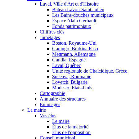
Laval, Ville d'Art et d'Histoire
Bateau Lavoir Saint-Julien
Les Bains-douches municipaux
Espace Alain Gerbault
Fonds patrimoniaux
Chiffres clés
Jumelages
Boston, Royaume-Uni
Garango, Burkina Faso
Mettmann, Allemagne
Gandia, Espagne
Laval, Québec
Unité régionale de Chalcidique, Grèce
Suceava, Roumanie
Lovetch, Bulgarie
Modesto, États-Unis
Cartographie
Annuaire des structures
En images
La mairie
Vos élus
Le maire
Élus de la majorité
Élus de l'opposition
Conseil municipal