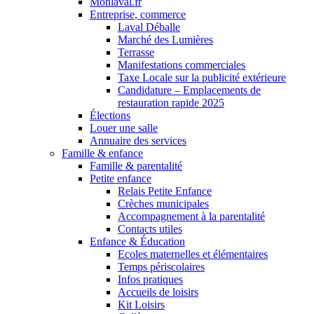
Monlaval.fr
Entreprise, commerce
Laval Déballe
Marché des Lumières
Terrasse
Manifestations commerciales
Taxe Locale sur la publicité extérieure
Candidature – Emplacements de
restauration rapide 2025
Élections
Louer une salle
Annuaire des services
Famille & enfance
Famille & parentalité
Petite enfance
Relais Petite Enfance
Crèches municipales
Accompagnement à la parentalité
Contacts utiles
Enfance & Éducation
Ecoles maternelles et élémentaires
Temps périscolaires
Infos pratiques
Accueils de loisirs
Kit Loisirs