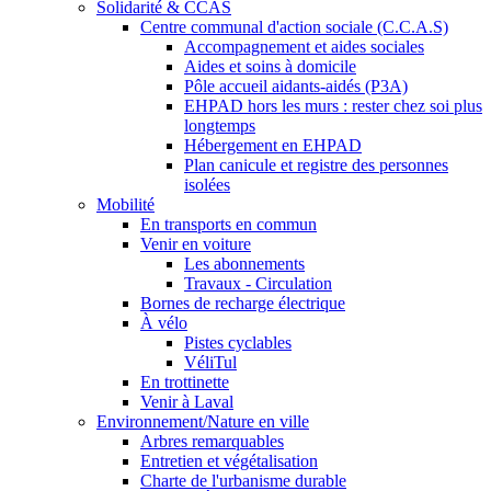
Solidarité & CCAS
Centre communal d'action sociale (C.C.A.S)
Accompagnement et aides sociales
Aides et soins à domicile
Pôle accueil aidants-aidés (P3A)
EHPAD hors les murs : rester chez soi plus
longtemps
Hébergement en EHPAD
Plan canicule et registre des personnes
isolées
Mobilité
En transports en commun
Venir en voiture
Les abonnements
Travaux - Circulation
Bornes de recharge électrique
À vélo
Pistes cyclables
VéliTul
En trottinette
Venir à Laval
Environnement/Nature en ville
Arbres remarquables
Entretien et végétalisation
Charte de l'urbanisme durable