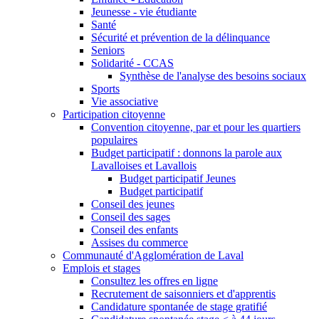
Jeunesse - vie étudiante
Santé
Sécurité et prévention de la délinquance
Seniors
Solidarité - CCAS
Synthèse de l'analyse des besoins sociaux
Sports
Vie associative
Participation citoyenne
Convention citoyenne, par et pour les quartiers
populaires
Budget participatif : donnons la parole aux
Lavalloises et Lavallois
Budget participatif Jeunes
Budget participatif
Conseil des jeunes
Conseil des sages
Conseil des enfants
Assises du commerce
Communauté d'Agglomération de Laval
Emplois et stages
Consultez les offres en ligne
Recrutement de saisonniers et d'apprentis
Candidature spontanée de stage gratifié