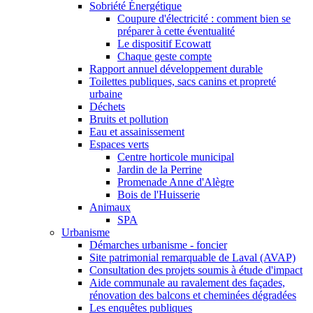
Sobriété Énergétique
Coupure d'électricité : comment bien se
préparer à cette éventualité
Le dispositif Ecowatt
Chaque geste compte
Rapport annuel développement durable
Toilettes publiques, sacs canins et propreté
urbaine
Déchets
Bruits et pollution
Eau et assainissement
Espaces verts
Centre horticole municipal
Jardin de la Perrine
Promenade Anne d'Alègre
Bois de l'Huisserie
Animaux
SPA
Urbanisme
Démarches urbanisme - foncier
Site patrimonial remarquable de Laval (AVAP)
Consultation des projets soumis à étude d'impact
Aide communale au ravalement des façades,
rénovation des balcons et cheminées dégradées
Les enquêtes publiques