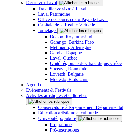
Découvrir Laval
Travailler & vivre à Laval
Laval Patrimoine
Office de Tourisme du Pays de Laval
Capitale de la Réalité Virtuelle
Jumelages
Boston, Royaume-Uni
Garango, Burkina Faso
Mettmann, Allemagne
Gandia, Espagne
Laval, Québec
Unité régionale de Chalcidique, Grèce
Suceava, Roumanie
Lovetch, Bulgarie
Modesto, États-Unis
Agenda
Evénements & Festivals
Activités artistiques et culturelles
Conservatoire à Rayonnement Départemental
Éducation artistique et culturelle
Université populaire
Programme
Pré-inscriptions