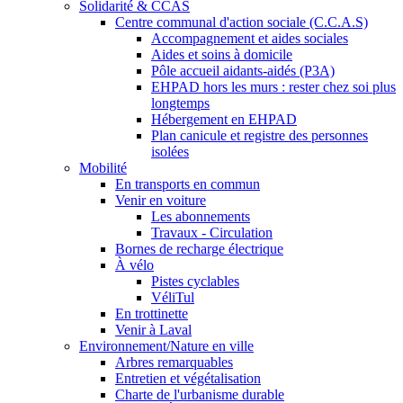
Solidarité & CCAS
Centre communal d'action sociale (C.C.A.S)
Accompagnement et aides sociales
Aides et soins à domicile
Pôle accueil aidants-aidés (P3A)
EHPAD hors les murs : rester chez soi plus
longtemps
Hébergement en EHPAD
Plan canicule et registre des personnes
isolées
Mobilité
En transports en commun
Venir en voiture
Les abonnements
Travaux - Circulation
Bornes de recharge électrique
À vélo
Pistes cyclables
VéliTul
En trottinette
Venir à Laval
Environnement/Nature en ville
Arbres remarquables
Entretien et végétalisation
Charte de l'urbanisme durable