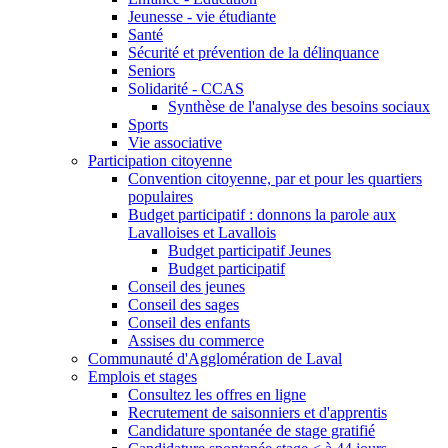
Jeunesse - vie étudiante
Santé
Sécurité et prévention de la délinquance
Seniors
Solidarité - CCAS
Synthèse de l'analyse des besoins sociaux
Sports
Vie associative
Participation citoyenne
Convention citoyenne, par et pour les quartiers
populaires
Budget participatif : donnons la parole aux
Lavalloises et Lavallois
Budget participatif Jeunes
Budget participatif
Conseil des jeunes
Conseil des sages
Conseil des enfants
Assises du commerce
Communauté d'Agglomération de Laval
Emplois et stages
Consultez les offres en ligne
Recrutement de saisonniers et d'apprentis
Candidature spontanée de stage gratifié