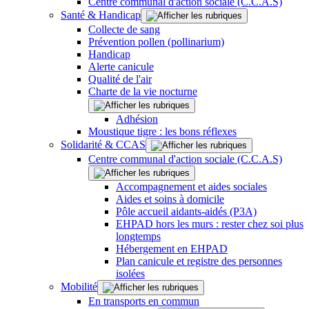
Centre communal d'action sociale (C.C.A.S)
Santé & Handicap
Collecte de sang
Prévention pollen (pollinarium)
Handicap
Alerte canicule
Qualité de l'air
Charte de la vie nocturne
Adhésion
Moustique tigre : les bons réflexes
Solidarité & CCAS
Centre communal d'action sociale (C.C.A.S)
Accompagnement et aides sociales
Aides et soins à domicile
Pôle accueil aidants-aidés (P3A)
EHPAD hors les murs : rester chez soi plus
longtemps
Hébergement en EHPAD
Plan canicule et registre des personnes
isolées
Mobilité
En transports en commun