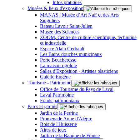
Infos pratiques
Musées & lieux d'exposition
MANAS | Musée d’Art Naïf et des Arts
Singuliers
Bateau Lavoir Saint-Julien
Musée des Sciences
ZOOM, Centre de culture scientifique, technique
et industrielle
Espace Alain Gerbault
Les Bains-douches municipaux
Porte Beucheresse
La maison rigolote
Salles d'Exposition - Artistes plasticiens
Galerie Eugène
Tourisme - Patrimoine
Office de Tourisme du Pays de Laval
Laval Patrimoine
Fonds patrimoniaux
Parcs et jardins
Jardin de la Perrine
Promenade Anne d'Alègre
Bois de l'Huisserie
Aires de jeux
Jardin de la Banque de France