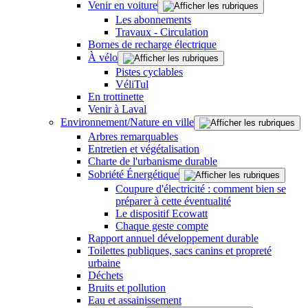
Venir en voiture
Les abonnements
Travaux - Circulation
Bornes de recharge électrique
À vélo
Pistes cyclables
VéliTul
En trottinette
Venir à Laval
Environnement/Nature en ville
Arbres remarquables
Entretien et végétalisation
Charte de l'urbanisme durable
Sobriété Énergétique
Coupure d'électricité : comment bien se
préparer à cette éventualité
Le dispositif Ecowatt
Chaque geste compte
Rapport annuel développement durable
Toilettes publiques, sacs canins et propreté
urbaine
Déchets
Bruits et pollution
Eau et assainissement