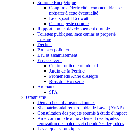
Sobriété Énergétique
Coupure d'électricité : comment bien se
préparer à cette éventualité
Le dispositif Ecowatt
Chaque geste compte
Rapport annuel développement durable
Toilettes publiques, sacs canins et propreté
urbaine
Déchets
Bruits et pollution
Eau et assainissement
Espaces verts
Centre horticole municipal
Jardin de la Perrine
Promenade Anne d'Alègre
Bois de l'Huisserie
Animaux
SPA
Urbanisme
Démarches urbanisme - foncier
Site patrimonial remarquable de Laval (AVAP)
Consultation des projets soumis à étude d'impact
Aide communale au ravalement des façades,
rénovation des balcons et cheminées dégradées
Les enquêtes publiques