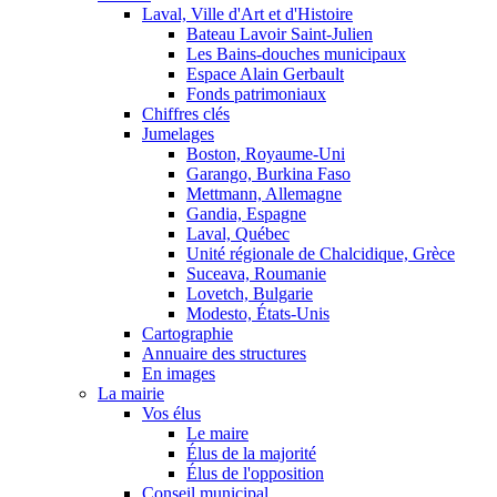
Laval, Ville d'Art et d'Histoire
Bateau Lavoir Saint-Julien
Les Bains-douches municipaux
Espace Alain Gerbault
Fonds patrimoniaux
Chiffres clés
Jumelages
Boston, Royaume-Uni
Garango, Burkina Faso
Mettmann, Allemagne
Gandia, Espagne
Laval, Québec
Unité régionale de Chalcidique, Grèce
Suceava, Roumanie
Lovetch, Bulgarie
Modesto, États-Unis
Cartographie
Annuaire des structures
En images
La mairie
Vos élus
Le maire
Élus de la majorité
Élus de l'opposition
Conseil municipal