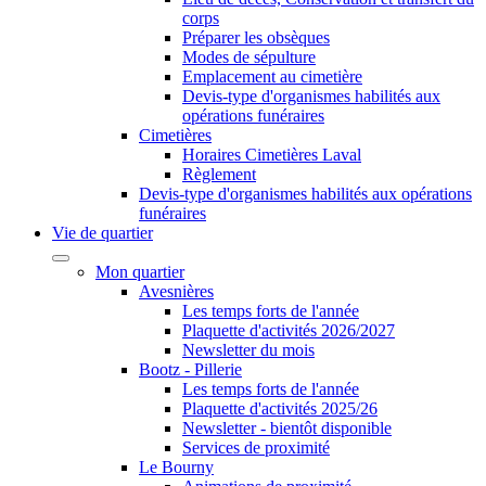
corps
Préparer les obsèques
Modes de sépulture
Emplacement au cimetière
Devis-type d'organismes habilités aux
opérations funéraires
Cimetières
Horaires Cimetières Laval
Règlement
Devis-type d'organismes habilités aux opérations
funéraires
Vie de quartier
Mon quartier
Avesnières
Les temps forts de l'année
Plaquette d'activités 2026/2027
Newsletter du mois
Bootz - Pillerie
Les temps forts de l'année
Plaquette d'activités 2025/26
Newsletter - bientôt disponible
Services de proximité
Le Bourny