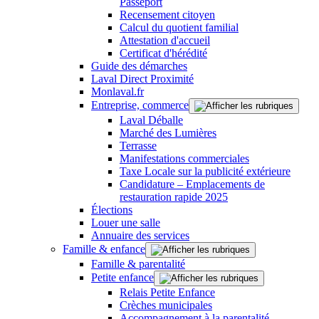
Passeport
Recensement citoyen
Calcul du quotient familial
Attestation d'accueil
Certificat d'hérédité
Guide des démarches
Laval Direct Proximité
Monlaval.fr
Entreprise, commerce
Laval Déballe
Marché des Lumières
Terrasse
Manifestations commerciales
Taxe Locale sur la publicité extérieure
Candidature – Emplacements de
restauration rapide 2025
Élections
Louer une salle
Annuaire des services
Famille & enfance
Famille & parentalité
Petite enfance
Relais Petite Enfance
Crèches municipales
Accompagnement à la parentalité