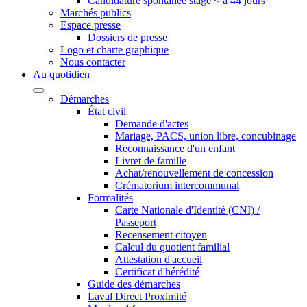
Candidature spontanée stage < à 44 jours
Marchés publics
Espace presse
Dossiers de presse
Logo et charte graphique
Nous contacter
Au quotidien
Démarches
État civil
Demande d'actes
Mariage, PACS, union libre, concubinage
Reconnaissance d'un enfant
Livret de famille
Achat/renouvellement de concession
Crématorium intercommunal
Formalités
Carte Nationale d'Identité (CNI) /
Passeport
Recensement citoyen
Calcul du quotient familial
Attestation d'accueil
Certificat d'hérédité
Guide des démarches
Laval Direct Proximité