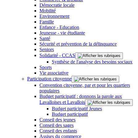
Démocratie locale
Mobilité
Environnement
Famille
Enfance - Education
Jeunesse - vie étudiante
Santé
Sécurité et prévention de la délinquance
Seniors
Solidarité - CCAS
Synthèse de l'analyse des besoins sociaux
Sports
Vie associative
Participation citoyenne
Convention citoyenne, par et pour les quartiers
populaires
Budget participatif : donnons la parole aux
Lavalloises et Lavallois
Budget participatif Jeunes
Budget participatif
Conseil des jeunes
Conseil des sages
Conseil des enfants
Assises du commerce