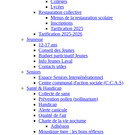
Collèges
Lycées
Restauration collective
Menus de la restauration scolaire
Inscriptions
Tarification 2025
Tarification 2025-2026
Jeunesse
12-17 ans
Conseil des Jeunes
Budget participatif Jeunes
Info Jeunes Laval
Contacts utiles
Seniors
Espace Seniors Intergénérationnel
Centre communal d'action sociale (C.C.A.S)
Santé & Handicap
Collecte de sang
Prévention pollen (pollinarium)
Handicap
Alerte canicule
Qualité de l'air
Charte de la vie nocturne
Adhésion
Moustique tigre : les bons réflexes