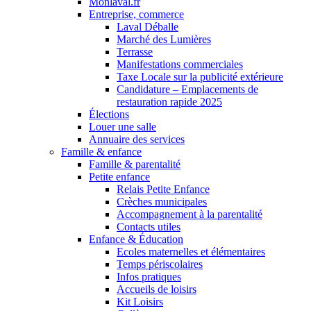
Monlaval.fr
Entreprise, commerce
Laval Déballe
Marché des Lumières
Terrasse
Manifestations commerciales
Taxe Locale sur la publicité extérieure
Candidature – Emplacements de
restauration rapide 2025
Élections
Louer une salle
Annuaire des services
Famille & enfance
Famille & parentalité
Petite enfance
Relais Petite Enfance
Crèches municipales
Accompagnement à la parentalité
Contacts utiles
Enfance & Éducation
Ecoles maternelles et élémentaires
Temps périscolaires
Infos pratiques
Accueils de loisirs
Kit Loisirs