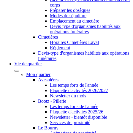
corps
Préparer les obsèques
Modes de sépulture
Emplacement au cimetière
Devis-type d'organismes habilités aux
opérations funéraires
Cimetières
Horaires Cimetières Laval
Règlement
Devis-type d'organismes habilités aux opérations
funéraires
Vie de quartier
Mon quartier
Avesnières
Les temps forts de l'année
Plaquette d'activités 2026/2027
Newsletter du mois
Bootz - Pillerie
Les temps forts de l'année
Plaquette d'activités 2025/26
Newsletter - bientôt disponible
Services de proximité
Le Bourny