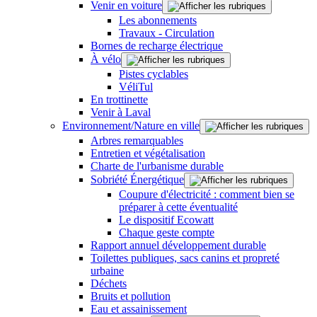
Venir en voiture
Les abonnements
Travaux - Circulation
Bornes de recharge électrique
À vélo
Pistes cyclables
VéliTul
En trottinette
Venir à Laval
Environnement/Nature en ville
Arbres remarquables
Entretien et végétalisation
Charte de l'urbanisme durable
Sobriété Énergétique
Coupure d'électricité : comment bien se
préparer à cette éventualité
Le dispositif Ecowatt
Chaque geste compte
Rapport annuel développement durable
Toilettes publiques, sacs canins et propreté
urbaine
Déchets
Bruits et pollution
Eau et assainissement