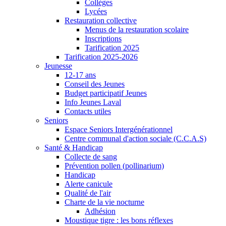
Collèges
Lycées
Restauration collective
Menus de la restauration scolaire
Inscriptions
Tarification 2025
Tarification 2025-2026
Jeunesse
12-17 ans
Conseil des Jeunes
Budget participatif Jeunes
Info Jeunes Laval
Contacts utiles
Seniors
Espace Seniors Intergénérationnel
Centre communal d'action sociale (C.C.A.S)
Santé & Handicap
Collecte de sang
Prévention pollen (pollinarium)
Handicap
Alerte canicule
Qualité de l'air
Charte de la vie nocturne
Adhésion
Moustique tigre : les bons réflexes