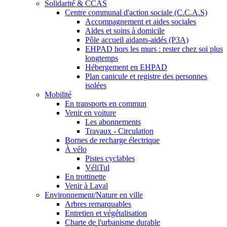
Solidarité & CCAS
Centre communal d'action sociale (C.C.A.S)
Accompagnement et aides sociales
Aides et soins à domicile
Pôle accueil aidants-aidés (P3A)
EHPAD hors les murs : rester chez soi plus
longtemps
Hébergement en EHPAD
Plan canicule et registre des personnes
isolées
Mobilité
En transports en commun
Venir en voiture
Les abonnements
Travaux - Circulation
Bornes de recharge électrique
À vélo
Pistes cyclables
VéliTul
En trottinette
Venir à Laval
Environnement/Nature en ville
Arbres remarquables
Entretien et végétalisation
Charte de l'urbanisme durable