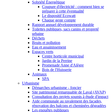
Sobriété Énergétique
Coupure d'électricité : comment bien se
préparer à cette éventualité
Le dispositif Ecowatt
Chaque geste compte
Rapport annuel développement durable
Toilettes publiques, sacs canins et propreté
urbaine
Déchets
Bruits et pollution
Eau et assainissement
Espaces verts
Centre horticole municipal
Jardin de la Perrine
Promenade Anne d'Alègre
Bois de l'Huisserie
Animaux
SPA
Urbanisme
Démarches urbanisme - foncier
Site patrimonial remarquable de Laval (AVAP)
Consultation des projets soumis à étude d'impact
Aide communale au ravalement des façades,
rénovation des balcons et cheminées dégradées
Les enquêtes publiques