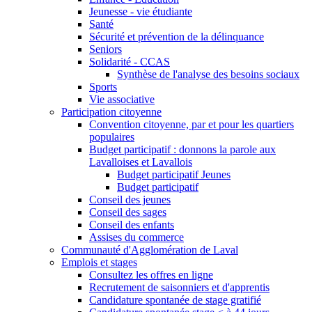
Jeunesse - vie étudiante
Santé
Sécurité et prévention de la délinquance
Seniors
Solidarité - CCAS
Synthèse de l'analyse des besoins sociaux
Sports
Vie associative
Participation citoyenne
Convention citoyenne, par et pour les quartiers
populaires
Budget participatif : donnons la parole aux
Lavalloises et Lavallois
Budget participatif Jeunes
Budget participatif
Conseil des jeunes
Conseil des sages
Conseil des enfants
Assises du commerce
Communauté d'Agglomération de Laval
Emplois et stages
Consultez les offres en ligne
Recrutement de saisonniers et d'apprentis
Candidature spontanée de stage gratifié