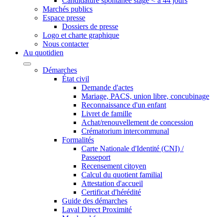
Candidature spontanée stage < à 44 jours
Marchés publics
Espace presse
Dossiers de presse
Logo et charte graphique
Nous contacter
Au quotidien
Démarches
État civil
Demande d'actes
Mariage, PACS, union libre, concubinage
Reconnaissance d'un enfant
Livret de famille
Achat/renouvellement de concession
Crématorium intercommunal
Formalités
Carte Nationale d'Identité (CNI) /
Passeport
Recensement citoyen
Calcul du quotient familial
Attestation d'accueil
Certificat d'hérédité
Guide des démarches
Laval Direct Proximité