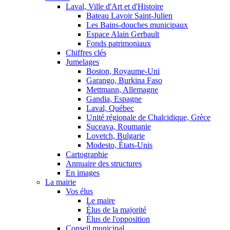
Laval, Ville d'Art et d'Histoire
Bateau Lavoir Saint-Julien
Les Bains-douches municipaux
Espace Alain Gerbault
Fonds patrimoniaux
Chiffres clés
Jumelages
Boston, Royaume-Uni
Garango, Burkina Faso
Mettmann, Allemagne
Gandia, Espagne
Laval, Québec
Unité régionale de Chalcidique, Grèce
Suceava, Roumanie
Lovetch, Bulgarie
Modesto, États-Unis
Cartographie
Annuaire des structures
En images
La mairie
Vos élus
Le maire
Élus de la majorité
Élus de l'opposition
Conseil municipal