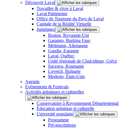
Découvrir Laval
Travailler & vivre à Laval
Laval Patrimoine
Office de Tourisme du Pays de Laval
Capitale de la Réalité Virtuelle
Jumelages
Boston, Royaume-Uni
Garango, Burkina Faso
Mettmann, Allemagne
Gandia, Espagne
Laval, Québec
Unité régionale de Chalcidique, Grèce
Suceava, Roumanie
Lovetch, Bulgarie
Modesto, États-Unis
Agenda
Evénements & Festivals
Activités artistiques et culturelles
Conservatoire à Rayonnement Départemental
Éducation artistique et culturelle
Université populaire
Programme
Pré-inscriptions