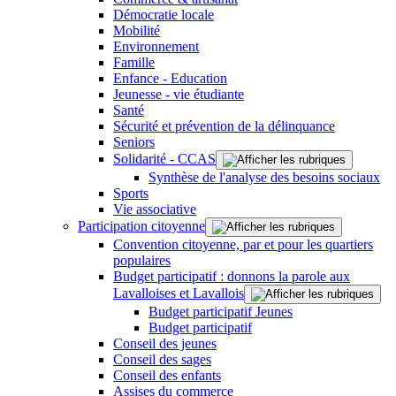
Démocratie locale
Mobilité
Environnement
Famille
Enfance - Education
Jeunesse - vie étudiante
Santé
Sécurité et prévention de la délinquance
Seniors
Solidarité - CCAS
Synthèse de l'analyse des besoins sociaux
Sports
Vie associative
Participation citoyenne
Convention citoyenne, par et pour les quartiers
populaires
Budget participatif : donnons la parole aux
Lavalloises et Lavallois
Budget participatif Jeunes
Budget participatif
Conseil des jeunes
Conseil des sages
Conseil des enfants
Assises du commerce