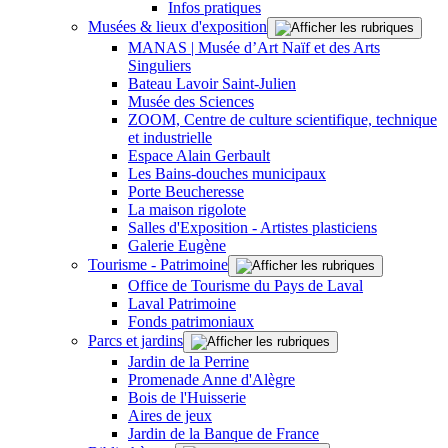
Infos pratiques
Musées & lieux d'exposition
MANAS | Musée d’Art Naïf et des Arts
Singuliers
Bateau Lavoir Saint-Julien
Musée des Sciences
ZOOM, Centre de culture scientifique, technique
et industrielle
Espace Alain Gerbault
Les Bains-douches municipaux
Porte Beucheresse
La maison rigolote
Salles d'Exposition - Artistes plasticiens
Galerie Eugène
Tourisme - Patrimoine
Office de Tourisme du Pays de Laval
Laval Patrimoine
Fonds patrimoniaux
Parcs et jardins
Jardin de la Perrine
Promenade Anne d'Alègre
Bois de l'Huisserie
Aires de jeux
Jardin de la Banque de France