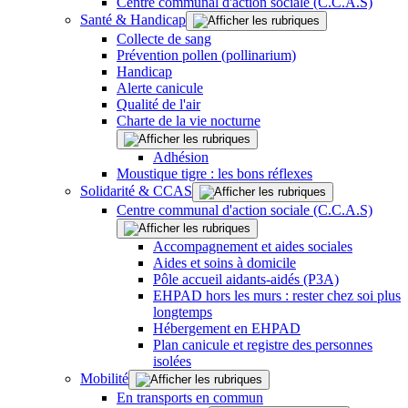
Centre communal d'action sociale (C.C.A.S)
Santé & Handicap
Collecte de sang
Prévention pollen (pollinarium)
Handicap
Alerte canicule
Qualité de l'air
Charte de la vie nocturne
Adhésion
Moustique tigre : les bons réflexes
Solidarité & CCAS
Centre communal d'action sociale (C.C.A.S)
Accompagnement et aides sociales
Aides et soins à domicile
Pôle accueil aidants-aidés (P3A)
EHPAD hors les murs : rester chez soi plus
longtemps
Hébergement en EHPAD
Plan canicule et registre des personnes
isolées
Mobilité
En transports en commun