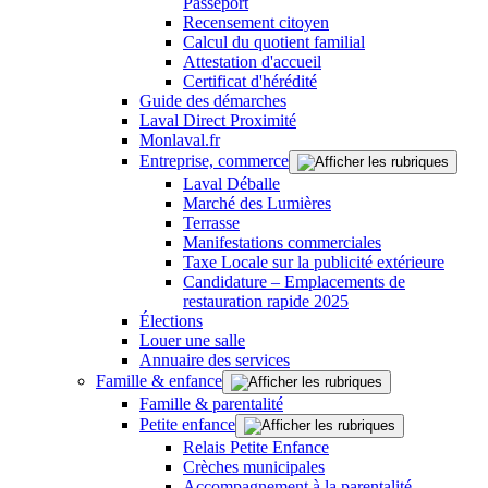
Passeport
Recensement citoyen
Calcul du quotient familial
Attestation d'accueil
Certificat d'hérédité
Guide des démarches
Laval Direct Proximité
Monlaval.fr
Entreprise, commerce
Laval Déballe
Marché des Lumières
Terrasse
Manifestations commerciales
Taxe Locale sur la publicité extérieure
Candidature – Emplacements de
restauration rapide 2025
Élections
Louer une salle
Annuaire des services
Famille & enfance
Famille & parentalité
Petite enfance
Relais Petite Enfance
Crèches municipales
Accompagnement à la parentalité