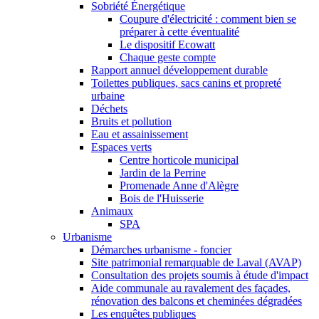
Sobriété Énergétique
Coupure d'électricité : comment bien se
préparer à cette éventualité
Le dispositif Ecowatt
Chaque geste compte
Rapport annuel développement durable
Toilettes publiques, sacs canins et propreté
urbaine
Déchets
Bruits et pollution
Eau et assainissement
Espaces verts
Centre horticole municipal
Jardin de la Perrine
Promenade Anne d'Alègre
Bois de l'Huisserie
Animaux
SPA
Urbanisme
Démarches urbanisme - foncier
Site patrimonial remarquable de Laval (AVAP)
Consultation des projets soumis à étude d'impact
Aide communale au ravalement des façades,
rénovation des balcons et cheminées dégradées
Les enquêtes publiques