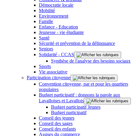
Démocratie locale
Mobilité
Environnement
Famille
Enfance - Education
Jeunesse - vie étudiante
Santé
Sécurité et prévention de la délinquance
Seniors
Solidarité - CCAS
Synthèse de l'analyse des besoins sociaux
Sports
Vie associative
Participation citoyenne
Convention citoyenne, par et pour les quartiers
populaires
Budget participatif : donnons la parole aux
Lavalloises et Lavallois
Budget participatif Jeunes
Budget participatif
Conseil des jeunes
Conseil des sages
Conseil des enfants
Assises du commerce