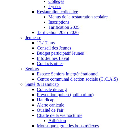
Collèges
Lycées
Restauration collective
Menus de la restauration scolaire
Inscriptions
Tarification 2025
Tarification 2025-2026
Jeunesse
12-17 ans
Conseil des Jeunes
Budget participatif Jeunes
Info Jeunes Laval
Contacts utiles
Seniors
Espace Seniors Intergénérationnel
Centre communal d'action sociale (C.C.A.S)
Santé & Handicap
Collecte de sang
Prévention pollen (pollinarium)
Handicap
Alerte canicule
Qualité de l'air
Charte de la vie nocturne
Adhésion
Moustique tigre : les bons réflexes