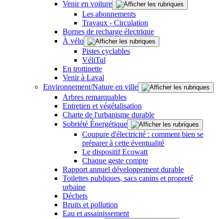
Venir en voiture
Les abonnements
Travaux - Circulation
Bornes de recharge électrique
À vélo
Pistes cyclables
VéliTul
En trottinette
Venir à Laval
Environnement/Nature en ville
Arbres remarquables
Entretien et végétalisation
Charte de l'urbanisme durable
Sobriété Énergétique
Coupure d'électricité : comment bien se
préparer à cette éventualité
Le dispositif Ecowatt
Chaque geste compte
Rapport annuel développement durable
Toilettes publiques, sacs canins et propreté
urbaine
Déchets
Bruits et pollution
Eau et assainissement