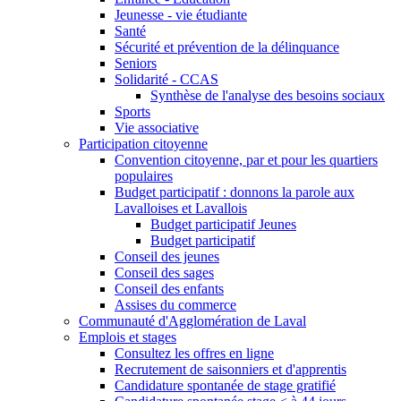
Jeunesse - vie étudiante
Santé
Sécurité et prévention de la délinquance
Seniors
Solidarité - CCAS
Synthèse de l'analyse des besoins sociaux
Sports
Vie associative
Participation citoyenne
Convention citoyenne, par et pour les quartiers
populaires
Budget participatif : donnons la parole aux
Lavalloises et Lavallois
Budget participatif Jeunes
Budget participatif
Conseil des jeunes
Conseil des sages
Conseil des enfants
Assises du commerce
Communauté d'Agglomération de Laval
Emplois et stages
Consultez les offres en ligne
Recrutement de saisonniers et d'apprentis
Candidature spontanée de stage gratifié