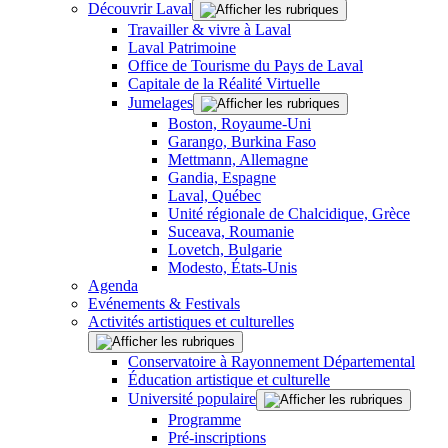
Découvrir Laval
Travailler & vivre à Laval
Laval Patrimoine
Office de Tourisme du Pays de Laval
Capitale de la Réalité Virtuelle
Jumelages
Boston, Royaume-Uni
Garango, Burkina Faso
Mettmann, Allemagne
Gandia, Espagne
Laval, Québec
Unité régionale de Chalcidique, Grèce
Suceava, Roumanie
Lovetch, Bulgarie
Modesto, États-Unis
Agenda
Evénements & Festivals
Activités artistiques et culturelles
Conservatoire à Rayonnement Départemental
Éducation artistique et culturelle
Université populaire
Programme
Pré-inscriptions