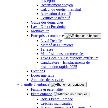
Passeport
Recensement citoyen
Calcul du quotient familial
Attestation d'accueil
Certificat d'hérédité
Guide des démarches
Laval Direct Proximité
Monlaval.fr
Entreprise, commerce
Laval Déballe
Marché des Lumières
Terrasse
Manifestations commerciales
Taxe Locale sur la publicité extérieure
Candidature – Emplacements de
restauration rapide 2025
Élections
Louer une salle
Annuaire des services
Famille & enfance
Famille & parentalité
Petite enfance
Relais Petite Enfance
Crèches municipales
Accompagnement à la parentalité