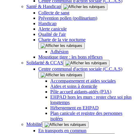
Centre communal d'action sociale (C.C.A.S)
Santé & Handicap
Collecte de sang
Prévention pollen (pollinarium)
Handicap
Alerte canicule
Qualité de l'air
Charte de la vie nocturne
Adhésion
Moustique tigre : les bons réflexes
Solidarité & CCAS
Centre communal d'action sociale (C.C.A.S)
Accompagnement et aides sociales
Aides et soins à domicile
Pôle accueil aidants-aidés (P3A)
EHPAD hors les murs : rester chez soi plus
longtemps
Hébergement en EHPAD
Plan canicule et registre des personnes
isolées
Mobilité
En transports en commun