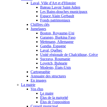
Laval, Ville d'Art et d'Histoire
Bateau Lavoir Saint-Julien
Les Bains-douches municipaux
Espace Alain Gerbault
Fonds patrimoniaux
Chiffres clés
Jumelages
Boston, Royaume-Uni
Garango, Burkina Faso
Mettmann, Allemagne
Gandia, Espagne
Laval, Québec
Unité régionale de Chalcidique, Grèce
Suceava, Roumanie
Lovetch, Bulgarie
Modesto, États-Unis
Cartographie
Annuaire des structures
En images
La mairie
Vos élus
Le maire
Élus de la majorité
Élus de l'opposition
Conseil municipal