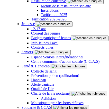
Restauration collective
Menus de la restauration scolaire
Inscriptions
Tarification 2025
Tarification 2025-2026
Jeunesse
12-17 ans
Conseil des Jeunes
Budget participatif Jeunes
Info Jeunes Laval
Contacts utiles
Seniors
Espace Seniors Intergénérationnel
Centre communal d'action sociale (C.C.A.S)
Santé & Handicap
Collecte de sang
Prévention pollen (pollinarium)
Handicap
Alerte canicule
Qualité de l'air
Charte de la vie nocturne
Adhésion
Moustique tigre : les bons réflexes
Solidarité & CCAS