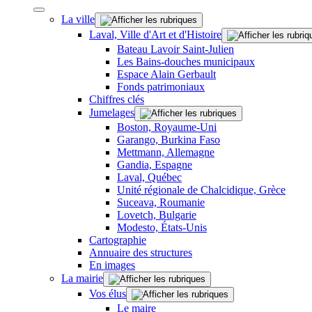
La ville
Laval, Ville d'Art et d'Histoire
Bateau Lavoir Saint-Julien
Les Bains-douches municipaux
Espace Alain Gerbault
Fonds patrimoniaux
Chiffres clés
Jumelages
Boston, Royaume-Uni
Garango, Burkina Faso
Mettmann, Allemagne
Gandia, Espagne
Laval, Québec
Unité régionale de Chalcidique, Grèce
Suceava, Roumanie
Lovetch, Bulgarie
Modesto, États-Unis
Cartographie
Annuaire des structures
En images
La mairie
Vos élus
Le maire