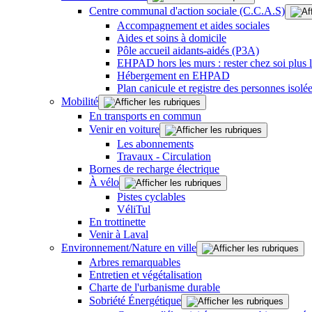
Centre communal d'action sociale (C.C.A.S)
Accompagnement et aides sociales
Aides et soins à domicile
Pôle accueil aidants-aidés (P3A)
EHPAD hors les murs : rester chez soi plus
Hébergement en EHPAD
Plan canicule et registre des personnes isolé
Mobilité
En transports en commun
Venir en voiture
Les abonnements
Travaux - Circulation
Bornes de recharge électrique
À vélo
Pistes cyclables
VéliTul
En trottinette
Venir à Laval
Environnement/Nature en ville
Arbres remarquables
Entretien et végétalisation
Charte de l'urbanisme durable
Sobriété Énergétique