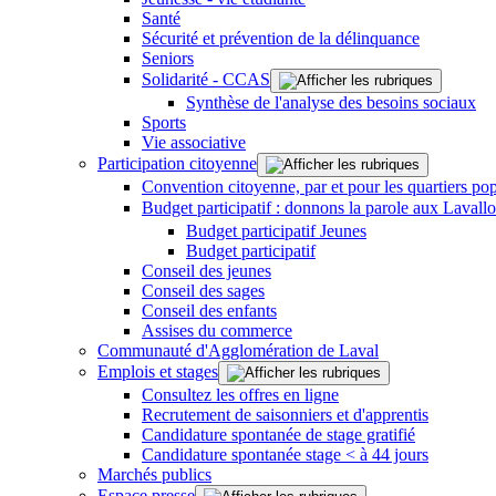
Santé
Sécurité et prévention de la délinquance
Seniors
Solidarité - CCAS
Synthèse de l'analyse des besoins sociaux
Sports
Vie associative
Participation citoyenne
Convention citoyenne, par et pour les quartiers pop
Budget participatif : donnons la parole aux Lavallo
Budget participatif Jeunes
Budget participatif
Conseil des jeunes
Conseil des sages
Conseil des enfants
Assises du commerce
Communauté d'Agglomération de Laval
Emplois et stages
Consultez les offres en ligne
Recrutement de saisonniers et d'apprentis
Candidature spontanée de stage gratifié
Candidature spontanée stage < à 44 jours
Marchés publics
Espace presse