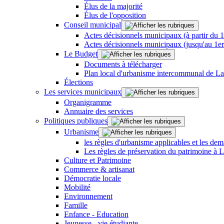
Élus de la majorité
Élus de l'opposition
Conseil municipal
Actes décisionnels municipaux (à partir du 
Actes décisionnels municipaux (jusqu'au 1e
Le Budget
Documents à télécharger
Plan local d'urbanisme intercommunal de L
Élections
Les services municipaux
Organigramme
Annuaire des services
Politiques publiques
Urbanisme
les règles d'urbanisme applicables et les dem
Les règles de préservation du patrimoine à 
Culture et Patrimoine
Commerce & artisanat
Démocratie locale
Mobilité
Environnement
Famille
Enfance - Education
Jeunesse - vie étudiante