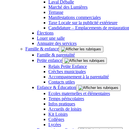
Laval Déballe
Marché des Lumières
Terrasse
Manifestations commerciales
Taxe Locale sur la publicité extérieure
Candidature – Emplacements de restauration
Élections
Louer une salle
Annuaire des services
Famille & enfance
Famille & parentalité
Petite enfance
Relais Petite Enfance
Crèches municipales
Accompagnement à la parentalité
Contacts utiles
Enfance & Éducation
Ecoles maternelles et élémentaires
Temps périscolaires
Infos pratiques
Accueils de loisirs
Kit Loisirs
Collèges
Lycées