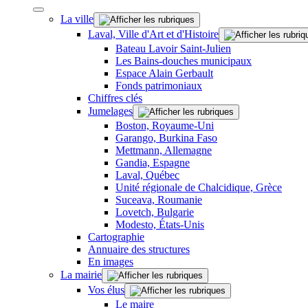
La ville
Laval, Ville d'Art et d'Histoire
Bateau Lavoir Saint-Julien
Les Bains-douches municipaux
Espace Alain Gerbault
Fonds patrimoniaux
Chiffres clés
Jumelages
Boston, Royaume-Uni
Garango, Burkina Faso
Mettmann, Allemagne
Gandia, Espagne
Laval, Québec
Unité régionale de Chalcidique, Grèce
Suceava, Roumanie
Lovetch, Bulgarie
Modesto, États-Unis
Cartographie
Annuaire des structures
En images
La mairie
Vos élus
Le maire