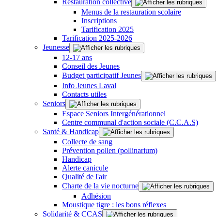
Restauration collective
Menus de la restauration scolaire
Inscriptions
Tarification 2025
Tarification 2025-2026
Jeunesse
12-17 ans
Conseil des Jeunes
Budget participatif Jeunes
Info Jeunes Laval
Contacts utiles
Seniors
Espace Seniors Intergénérationnel
Centre communal d'action sociale (C.C.A.S)
Santé & Handicap
Collecte de sang
Prévention pollen (pollinarium)
Handicap
Alerte canicule
Qualité de l'air
Charte de la vie nocturne
Adhésion
Moustique tigre : les bons réflexes
Solidarité & CCAS