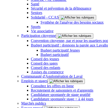
Santé
Sécurité et prévention de la délinquance
Seniors
Solidarité - CCAS
Synthèse de l'analyse des besoins sociaux
Sports
Vie associative
Participation citoyenne
Convention citoyenne, par et pour les quartiers pop
Budget participatif : donnons la parole aux Lavallo
Budget participatif Jeunes
Budget participatif
Conseil des jeunes
Conseil des sages
Conseil des enfants
Assises du commerce
Communauté d'Agglomération de Laval
Emplois et stages
Consultez les offres en ligne
Recrutement de saisonniers et d'apprentis
Candidature spontanée de stage gratifié
Candidature spontanée stage < à 44 jours
Marchés publics
Espace presse