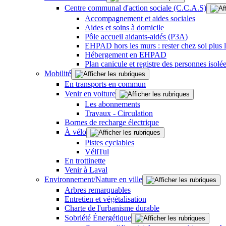
Centre communal d'action sociale (C.C.A.S)
Accompagnement et aides sociales
Aides et soins à domicile
Pôle accueil aidants-aidés (P3A)
EHPAD hors les murs : rester chez soi plus
Hébergement en EHPAD
Plan canicule et registre des personnes isolé
Mobilité
En transports en commun
Venir en voiture
Les abonnements
Travaux - Circulation
Bornes de recharge électrique
À vélo
Pistes cyclables
VéliTul
En trottinette
Venir à Laval
Environnement/Nature en ville
Arbres remarquables
Entretien et végétalisation
Charte de l'urbanisme durable
Sobriété Énergétique