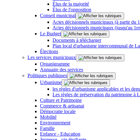
Élus de la majorité
Élus de l'opposition
Conseil municipal
Actes décisionnels municipaux (à partir du 
Actes décisionnels municipaux (jusqu'au 1e
Le Budget
Documents à télécharger
Plan local d'urbanisme intercommunal de L
Élections
Les services municipaux
Organigramme
Annuaire des services
Politiques publiques
Urbanisme
les règles d'urbanisme applicables et les dem
Les règles de préservation du patrimoine à 
Culture et Patrimoine
Commerce & artisanat
Démocratie locale
Mobilité
Environnement
Famille
Enfance - Education
Jeunesse - vie étudiante