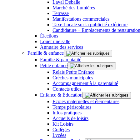
Laval Déballe
Marché des Lumières
Terrasse
Manifestations commerciales
Taxe Locale sur la publicité extérieure
Candidature – Emplacements de restauration
Élections
Louer une salle
Annuaire des services
Famille & enfance
Famille & parentalité
Petite enfance
Relais Petite Enfance
Crèches municipales
Accompagnement à la parentalité
Contacts utiles
Enfance & Éducation
Ecoles maternelles et élémentaires
Temps périscolaires
Infos pratiques
Accueils de loisirs
Kit Loisirs
Collèges
Lycées