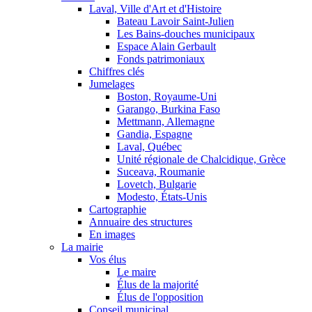
Laval, Ville d'Art et d'Histoire
Bateau Lavoir Saint-Julien
Les Bains-douches municipaux
Espace Alain Gerbault
Fonds patrimoniaux
Chiffres clés
Jumelages
Boston, Royaume-Uni
Garango, Burkina Faso
Mettmann, Allemagne
Gandia, Espagne
Laval, Québec
Unité régionale de Chalcidique, Grèce
Suceava, Roumanie
Lovetch, Bulgarie
Modesto, États-Unis
Cartographie
Annuaire des structures
En images
La mairie
Vos élus
Le maire
Élus de la majorité
Élus de l'opposition
Conseil municipal