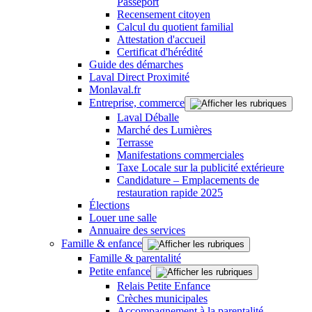
Passeport
Recensement citoyen
Calcul du quotient familial
Attestation d'accueil
Certificat d'hérédité
Guide des démarches
Laval Direct Proximité
Monlaval.fr
Entreprise, commerce
Laval Déballe
Marché des Lumières
Terrasse
Manifestations commerciales
Taxe Locale sur la publicité extérieure
Candidature – Emplacements de
restauration rapide 2025
Élections
Louer une salle
Annuaire des services
Famille & enfance
Famille & parentalité
Petite enfance
Relais Petite Enfance
Crèches municipales
Accompagnement à la parentalité