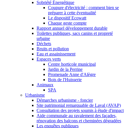
Sobriété Énergétique
Coupure d'électricité : comment bien se
préparer à cette éventualité
Le dispositif Ecowatt
Chaque geste compte
Rapport annuel développement durable
Toilettes publiques, sacs canins et propreté
urbaine
Déchets
Bruits et pollution
Eau et assainissement
Espaces verts
Centre horticole municipal
Jardin de la Perrine
Promenade Anne d'Alègre
Bois de l'Huisserie
Animaux
SPA
Urbanisme
Démarches urbanisme - foncier
Site patrimonial remarquable de Laval (AVAP)
Consultation des projets soumis à étude d'impact
Aide communale au ravalement des façades,
rénovation des balcons et cheminées dégradées
Les enquêtes publiques