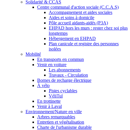
Solidarité & CCAS
Centre communal d'action sociale (C.C.A.S)
Accompagnement et aides sociales
Aides et soins à domicile
Pôle accueil aidants-aidés (P3A)
EHPAD hors les murs : rester chez soi plus
longtemps
Hébergement en EHPAD
Plan canicule et registre des personnes
isolées
Mobilité
En transports en commun
Venir en voiture
Les abonnements
Travaux - Circulation
Bornes de recharge électrique
À vélo
Pistes cyclables
VéliTul
En trottinette
Venir à Laval
Environnement/Nature en ville
Arbres remarquables
Entretien et végétalisation
Charte de l'urbanisme durable