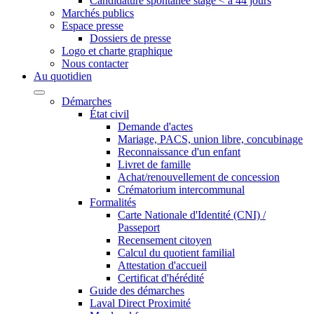
Candidature spontanée stage < à 44 jours
Marchés publics
Espace presse
Dossiers de presse
Logo et charte graphique
Nous contacter
Au quotidien
Démarches
État civil
Demande d'actes
Mariage, PACS, union libre, concubinage
Reconnaissance d'un enfant
Livret de famille
Achat/renouvellement de concession
Crématorium intercommunal
Formalités
Carte Nationale d'Identité (CNI) /
Passeport
Recensement citoyen
Calcul du quotient familial
Attestation d'accueil
Certificat d'hérédité
Guide des démarches
Laval Direct Proximité