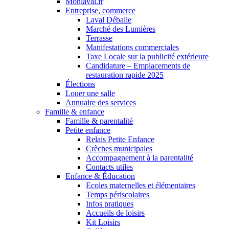
Monlaval.fr
Entreprise, commerce
Laval Déballe
Marché des Lumières
Terrasse
Manifestations commerciales
Taxe Locale sur la publicité extérieure
Candidature – Emplacements de
restauration rapide 2025
Élections
Louer une salle
Annuaire des services
Famille & enfance
Famille & parentalité
Petite enfance
Relais Petite Enfance
Crèches municipales
Accompagnement à la parentalité
Contacts utiles
Enfance & Éducation
Ecoles maternelles et élémentaires
Temps périscolaires
Infos pratiques
Accueils de loisirs
Kit Loisirs