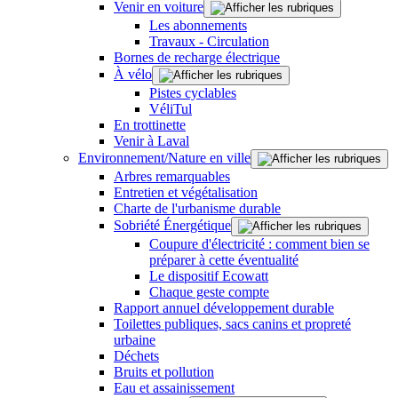
Venir en voiture
Les abonnements
Travaux - Circulation
Bornes de recharge électrique
À vélo
Pistes cyclables
VéliTul
En trottinette
Venir à Laval
Environnement/Nature en ville
Arbres remarquables
Entretien et végétalisation
Charte de l'urbanisme durable
Sobriété Énergétique
Coupure d'électricité : comment bien se
préparer à cette éventualité
Le dispositif Ecowatt
Chaque geste compte
Rapport annuel développement durable
Toilettes publiques, sacs canins et propreté
urbaine
Déchets
Bruits et pollution
Eau et assainissement