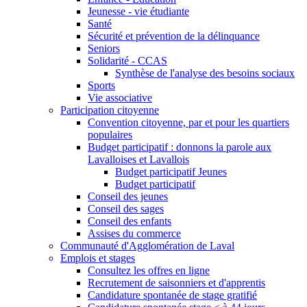
Jeunesse - vie étudiante
Santé
Sécurité et prévention de la délinquance
Seniors
Solidarité - CCAS
Synthèse de l'analyse des besoins sociaux
Sports
Vie associative
Participation citoyenne
Convention citoyenne, par et pour les quartiers
populaires
Budget participatif : donnons la parole aux
Lavalloises et Lavallois
Budget participatif Jeunes
Budget participatif
Conseil des jeunes
Conseil des sages
Conseil des enfants
Assises du commerce
Communauté d'Agglomération de Laval
Emplois et stages
Consultez les offres en ligne
Recrutement de saisonniers et d'apprentis
Candidature spontanée de stage gratifié