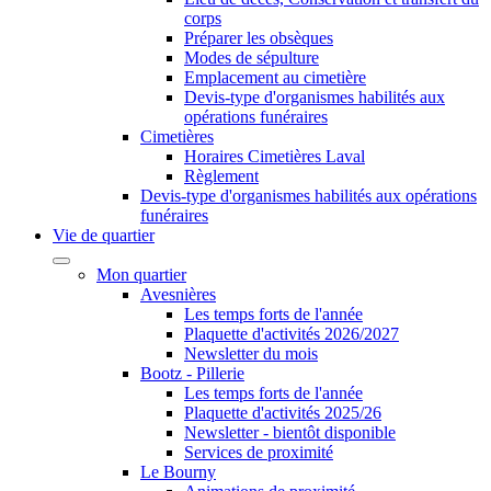
corps
Préparer les obsèques
Modes de sépulture
Emplacement au cimetière
Devis-type d'organismes habilités aux
opérations funéraires
Cimetières
Horaires Cimetières Laval
Règlement
Devis-type d'organismes habilités aux opérations
funéraires
Vie de quartier
Mon quartier
Avesnières
Les temps forts de l'année
Plaquette d'activités 2026/2027
Newsletter du mois
Bootz - Pillerie
Les temps forts de l'année
Plaquette d'activités 2025/26
Newsletter - bientôt disponible
Services de proximité
Le Bourny