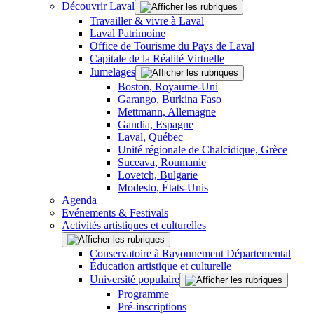
Découvrir Laval
Travailler & vivre à Laval
Laval Patrimoine
Office de Tourisme du Pays de Laval
Capitale de la Réalité Virtuelle
Jumelages
Boston, Royaume-Uni
Garango, Burkina Faso
Mettmann, Allemagne
Gandia, Espagne
Laval, Québec
Unité régionale de Chalcidique, Grèce
Suceava, Roumanie
Lovetch, Bulgarie
Modesto, États-Unis
Agenda
Evénements & Festivals
Activités artistiques et culturelles
Conservatoire à Rayonnement Départemental
Éducation artistique et culturelle
Université populaire
Programme
Pré-inscriptions