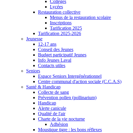
Collèges
Lycées
Restauration collective
Menus de la restauration scolaire
Inscriptions
Tarification 2025
Tarification 2025-2026
Jeunesse
12-17 ans
Conseil des Jeunes
Budget participatif Jeunes
Info Jeunes Laval
Contacts utiles
Seniors
Espace Seniors Intergénérationnel
Centre communal d'action sociale (C.C.A.S)
Santé & Handicap
Collecte de sang
Prévention pollen (pollinarium)
Handicap
Alerte canicule
Qualité de l'air
Charte de la vie nocturne
Adhésion
Moustique tigre : les bons réflexes