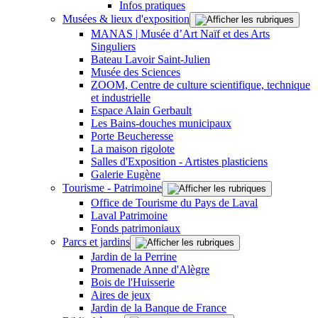
Infos pratiques
Musées & lieux d'exposition
MANAS | Musée d’Art Naïf et des Arts
Singuliers
Bateau Lavoir Saint-Julien
Musée des Sciences
ZOOM, Centre de culture scientifique, technique
et industrielle
Espace Alain Gerbault
Les Bains-douches municipaux
Porte Beucheresse
La maison rigolote
Salles d'Exposition - Artistes plasticiens
Galerie Eugène
Tourisme - Patrimoine
Office de Tourisme du Pays de Laval
Laval Patrimoine
Fonds patrimoniaux
Parcs et jardins
Jardin de la Perrine
Promenade Anne d'Alègre
Bois de l'Huisserie
Aires de jeux
Jardin de la Banque de France