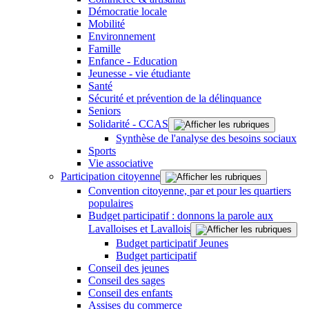
Démocratie locale
Mobilité
Environnement
Famille
Enfance - Education
Jeunesse - vie étudiante
Santé
Sécurité et prévention de la délinquance
Seniors
Solidarité - CCAS
Synthèse de l'analyse des besoins sociaux
Sports
Vie associative
Participation citoyenne
Convention citoyenne, par et pour les quartiers
populaires
Budget participatif : donnons la parole aux
Lavalloises et Lavallois
Budget participatif Jeunes
Budget participatif
Conseil des jeunes
Conseil des sages
Conseil des enfants
Assises du commerce