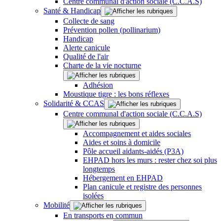
Centre communal d'action sociale (C.C.A.S)
Santé & Handicap
Collecte de sang
Prévention pollen (pollinarium)
Handicap
Alerte canicule
Qualité de l'air
Charte de la vie nocturne
Adhésion
Moustique tigre : les bons réflexes
Solidarité & CCAS
Centre communal d'action sociale (C.C.A.S)
Accompagnement et aides sociales
Aides et soins à domicile
Pôle accueil aidants-aidés (P3A)
EHPAD hors les murs : rester chez soi plus
longtemps
Hébergement en EHPAD
Plan canicule et registre des personnes
isolées
Mobilité
En transports en commun