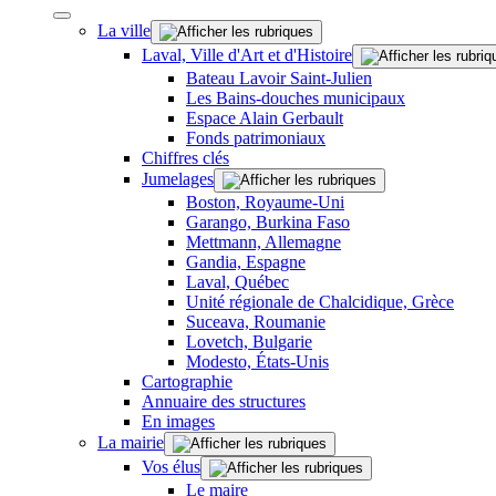
La ville
Laval, Ville d'Art et d'Histoire
Bateau Lavoir Saint-Julien
Les Bains-douches municipaux
Espace Alain Gerbault
Fonds patrimoniaux
Chiffres clés
Jumelages
Boston, Royaume-Uni
Garango, Burkina Faso
Mettmann, Allemagne
Gandia, Espagne
Laval, Québec
Unité régionale de Chalcidique, Grèce
Suceava, Roumanie
Lovetch, Bulgarie
Modesto, États-Unis
Cartographie
Annuaire des structures
En images
La mairie
Vos élus
Le maire