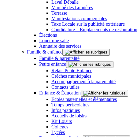
Laval Déballe
Marché des Lumières
Terrasse
Manifestations commerciales
Taxe Locale sur la publicité extérieure
Candidature – Emplacements de restauration
Élections
Louer une salle
Annuaire des services
Famille & enfance
Famille & parentalité
Petite enfance
Relais Petite Enfance
Crèches municipales
Accompagnement à la parentalité
Contacts utiles
Enfance & Éducation
Ecoles maternelles et élémentaires
Temps périscolaires
Infos pratiques
Accueils de loisirs
Kit Loisirs
Collèges
Lycées