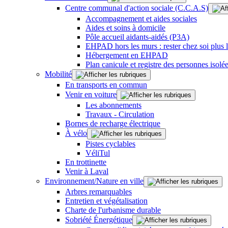
Centre communal d'action sociale (C.C.A.S)
Accompagnement et aides sociales
Aides et soins à domicile
Pôle accueil aidants-aidés (P3A)
EHPAD hors les murs : rester chez soi plus
Hébergement en EHPAD
Plan canicule et registre des personnes isolé
Mobilité
En transports en commun
Venir en voiture
Les abonnements
Travaux - Circulation
Bornes de recharge électrique
À vélo
Pistes cyclables
VéliTul
En trottinette
Venir à Laval
Environnement/Nature en ville
Arbres remarquables
Entretien et végétalisation
Charte de l'urbanisme durable
Sobriété Énergétique