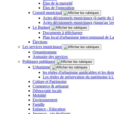
Élus de la majorité
Élus de l'opposition
Conseil municipal
Actes décisionnels municipaux (à partir du 
Actes décisionnels municipaux (jusqu'au 1e
Le Budget
Documents à télécharger
Plan local d'urbanisme intercommunal de L
Élections
Les services municipaux
Organigramme
Annuaire des services
Politiques publiques
Urbanisme
les règles d'urbanisme applicables et les dem
Les règles de préservation du patrimoine à 
Culture et Patrimoine
Commerce & artisanat
Démocratie locale
Mobilité
Environnement
Famille
Enfance - Education
Jeunesse - vie étudiante