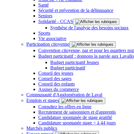
Santé
Sécurité et prévention de la délinquance
Seniors
Solidarité - CCAS
Synthèse de l'analyse des besoins sociaux
Sports
Vie associative
Participation citoyenne
Convention citoyenne, par et pour les quartiers pop
Budget participatif : donnons la parole aux Lavallo
Budget participatif Jeunes
Budget participatif
Conseil des jeunes
Conseil des sages
Conseil des enfants
Assises du commerce
Communauté d'Agglomération de Laval
Emplois et stages
Consultez les offres en ligne
Recrutement de saisonniers et d'apprentis
Candidature spontanée de stage gratifié
Candidature spontanée stage < à 44 jours
Marchés publics
Espace presse