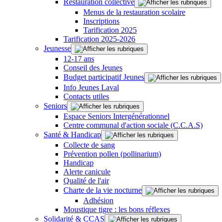
Restauration collective
Menus de la restauration scolaire
Inscriptions
Tarification 2025
Tarification 2025-2026
Jeunesse
12-17 ans
Conseil des Jeunes
Budget participatif Jeunes
Info Jeunes Laval
Contacts utiles
Seniors
Espace Seniors Intergénérationnel
Centre communal d'action sociale (C.C.A.S)
Santé & Handicap
Collecte de sang
Prévention pollen (pollinarium)
Handicap
Alerte canicule
Qualité de l'air
Charte de la vie nocturne
Adhésion
Moustique tigre : les bons réflexes
Solidarité & CCAS