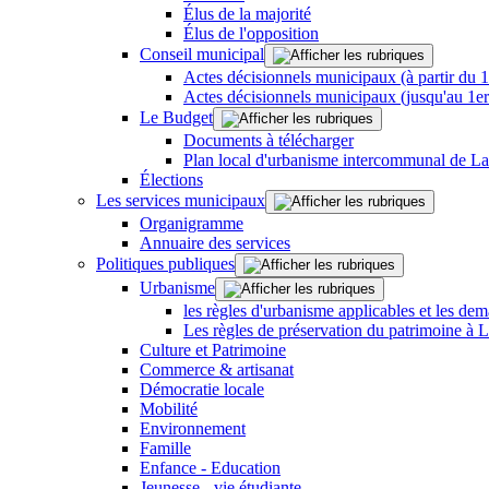
Élus de la majorité
Élus de l'opposition
Conseil municipal
Actes décisionnels municipaux (à partir du 
Actes décisionnels municipaux (jusqu'au 1e
Le Budget
Documents à télécharger
Plan local d'urbanisme intercommunal de L
Élections
Les services municipaux
Organigramme
Annuaire des services
Politiques publiques
Urbanisme
les règles d'urbanisme applicables et les dem
Les règles de préservation du patrimoine à 
Culture et Patrimoine
Commerce & artisanat
Démocratie locale
Mobilité
Environnement
Famille
Enfance - Education
Jeunesse - vie étudiante