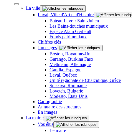
La ville
Laval, Ville d'Art et d'Histoire
Bateau Lavoir Saint-Julien
Les Bains-douches municipaux
Espace Alain Gerbault
Fonds patrimoniaux
Chiffres clés
Jumelages
Boston, Royaume-Uni
Garango, Burkina Faso
Mettmann, Allemagne
Gandia, Espagne
Laval, Québec
Unité régionale de Chalcidique, Grèce
Suceava, Roumanie
Lovetch, Bulgarie
Modesto, États-Unis
Cartographie
Annuaire des structures
En images
La mairie
Vos élus
Le maire