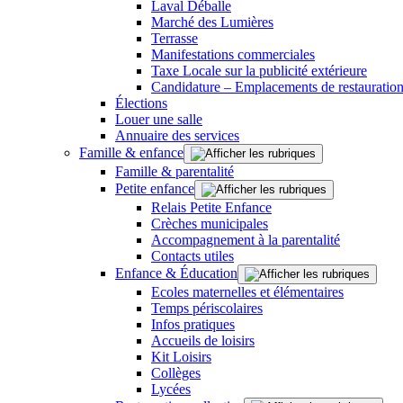
Laval Déballe
Marché des Lumières
Terrasse
Manifestations commerciales
Taxe Locale sur la publicité extérieure
Candidature – Emplacements de restauration
Élections
Louer une salle
Annuaire des services
Famille & enfance
Famille & parentalité
Petite enfance
Relais Petite Enfance
Crèches municipales
Accompagnement à la parentalité
Contacts utiles
Enfance & Éducation
Ecoles maternelles et élémentaires
Temps périscolaires
Infos pratiques
Accueils de loisirs
Kit Loisirs
Collèges
Lycées