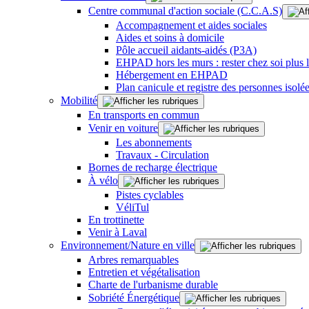
Centre communal d'action sociale (C.C.A.S)
Accompagnement et aides sociales
Aides et soins à domicile
Pôle accueil aidants-aidés (P3A)
EHPAD hors les murs : rester chez soi plus
Hébergement en EHPAD
Plan canicule et registre des personnes isolé
Mobilité
En transports en commun
Venir en voiture
Les abonnements
Travaux - Circulation
Bornes de recharge électrique
À vélo
Pistes cyclables
VéliTul
En trottinette
Venir à Laval
Environnement/Nature en ville
Arbres remarquables
Entretien et végétalisation
Charte de l'urbanisme durable
Sobriété Énergétique