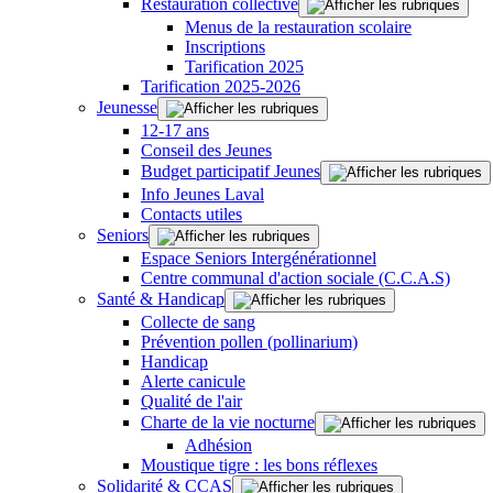
Restauration collective
Menus de la restauration scolaire
Inscriptions
Tarification 2025
Tarification 2025-2026
Jeunesse
12-17 ans
Conseil des Jeunes
Budget participatif Jeunes
Info Jeunes Laval
Contacts utiles
Seniors
Espace Seniors Intergénérationnel
Centre communal d'action sociale (C.C.A.S)
Santé & Handicap
Collecte de sang
Prévention pollen (pollinarium)
Handicap
Alerte canicule
Qualité de l'air
Charte de la vie nocturne
Adhésion
Moustique tigre : les bons réflexes
Solidarité & CCAS