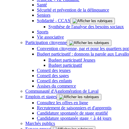
Santé
Sécurité et prévention de la délinquance
Seniors
Solidarité - CCAS
Synthèse de l'analyse des besoins sociaux
Sports
Vie associative
Participation citoyenne
Convention citoyenne, par et pour les quartiers pop
Budget participatif : donnons la parole aux Lavallo
Budget participatif Jeunes
Budget participatif
Conseil des jeunes
Conseil des sages
Conseil des enfants
Assises du commerce
Communauté d'Agglomération de Laval
Emplois et stages
Consultez les offres en ligne
Recrutement de saisonniers et d'apprentis
Candidature spontanée de stage gratifié
Candidature spontanée stage < à 44 jours
Marchés publics
Espace presse