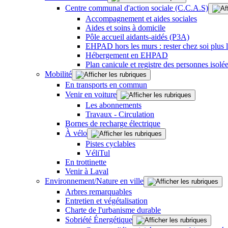
Centre communal d'action sociale (C.C.A.S)
Accompagnement et aides sociales
Aides et soins à domicile
Pôle accueil aidants-aidés (P3A)
EHPAD hors les murs : rester chez soi plus
Hébergement en EHPAD
Plan canicule et registre des personnes isolé
Mobilité
En transports en commun
Venir en voiture
Les abonnements
Travaux - Circulation
Bornes de recharge électrique
À vélo
Pistes cyclables
VéliTul
En trottinette
Venir à Laval
Environnement/Nature en ville
Arbres remarquables
Entretien et végétalisation
Charte de l'urbanisme durable
Sobriété Énergétique