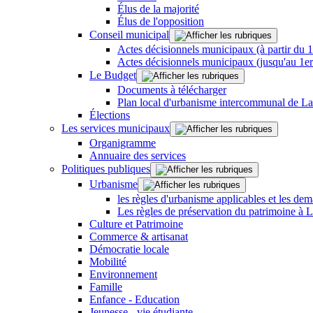
Élus de la majorité
Élus de l'opposition
Conseil municipal
Actes décisionnels municipaux (à partir du 
Actes décisionnels municipaux (jusqu'au 1e
Le Budget
Documents à télécharger
Plan local d'urbanisme intercommunal de L
Élections
Les services municipaux
Organigramme
Annuaire des services
Politiques publiques
Urbanisme
les règles d'urbanisme applicables et les dem
Les règles de préservation du patrimoine à 
Culture et Patrimoine
Commerce & artisanat
Démocratie locale
Mobilité
Environnement
Famille
Enfance - Education
Jeunesse - vie étudiante