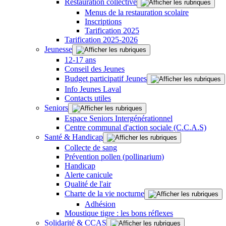
Restauration collective
Menus de la restauration scolaire
Inscriptions
Tarification 2025
Tarification 2025-2026
Jeunesse
12-17 ans
Conseil des Jeunes
Budget participatif Jeunes
Info Jeunes Laval
Contacts utiles
Seniors
Espace Seniors Intergénérationnel
Centre communal d'action sociale (C.C.A.S)
Santé & Handicap
Collecte de sang
Prévention pollen (pollinarium)
Handicap
Alerte canicule
Qualité de l'air
Charte de la vie nocturne
Adhésion
Moustique tigre : les bons réflexes
Solidarité & CCAS