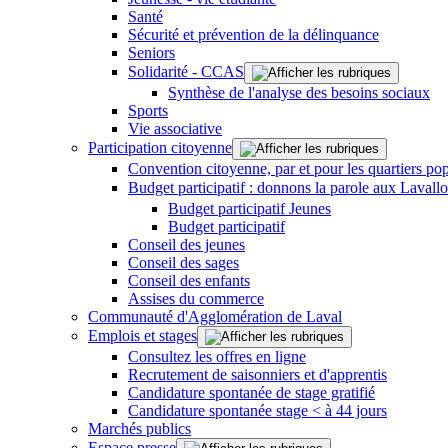
Santé
Sécurité et prévention de la délinquance
Seniors
Solidarité - CCAS
Synthèse de l'analyse des besoins sociaux
Sports
Vie associative
Participation citoyenne
Convention citoyenne, par et pour les quartiers pop
Budget participatif : donnons la parole aux Lavallo
Budget participatif Jeunes
Budget participatif
Conseil des jeunes
Conseil des sages
Conseil des enfants
Assises du commerce
Communauté d'Agglomération de Laval
Emplois et stages
Consultez les offres en ligne
Recrutement de saisonniers et d'apprentis
Candidature spontanée de stage gratifié
Candidature spontanée stage < à 44 jours
Marchés publics
Espace presse