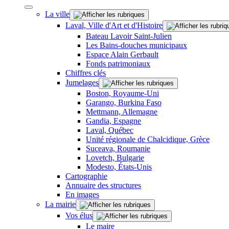
La ville
Laval, Ville d'Art et d'Histoire
Bateau Lavoir Saint-Julien
Les Bains-douches municipaux
Espace Alain Gerbault
Fonds patrimoniaux
Chiffres clés
Jumelages
Boston, Royaume-Uni
Garango, Burkina Faso
Mettmann, Allemagne
Gandia, Espagne
Laval, Québec
Unité régionale de Chalcidique, Grèce
Suceava, Roumanie
Lovetch, Bulgarie
Modesto, États-Unis
Cartographie
Annuaire des structures
En images
La mairie
Vos élus
Le maire