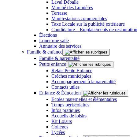
Laval Déballe
Marché des Lumières
Terrasse
Manifestations commerciales
Taxe Locale sur la publicité extérieure
Candidature – Emplacements de restauration
Élections
Louer une salle
Annuaire des services
Famille & enfance
Famille & parentalité
Petite enfance
Relais Petite Enfance
Crèches municipales
Accompagnement à la parentalité
Contacts utiles
Enfance & Éducation
Ecoles maternelles et élémentaires
Temps périscolaires
Infos pratiques
Accueils de loisirs
Kit Loisirs
Collèges
Lycées