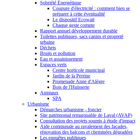
Sobriété Énergétique
Coupure d'électricité : comment bien se
préparer à cette éventualité
Le dispositif Ecowatt
Chaque geste compte
Rapport annuel développement durable
Toilettes publiques, sacs canins et propreté
urbaine
Déchets
Bruits et pollution
Eau et assainissement
Espaces verts
Centre horticole municipal
Jardin de la Perrine
Promenade Anne d'Alègre
Bois de l'Huisserie
Animaux
SPA
Urbanisme
Démarches urbanisme - foncier
Site patrimonial remarquable de Laval (AVAP)
Consultation des projets soumis à étude d'impact
Aide communale au ravalement des façades,
rénovation des balcons et cheminées dégradées
Les enquêtes publiques