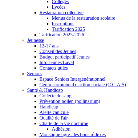
Collèges
Lycées
Restauration collective
Menus de la restauration scolaire
Inscriptions
Tarification 2025
Tarification 2025-2026
Jeunesse
12-17 ans
Conseil des Jeunes
Budget participatif Jeunes
Info Jeunes Laval
Contacts utiles
Seniors
Espace Seniors Intergénérationnel
Centre communal d'action sociale (C.C.A.S)
Santé & Handicap
Collecte de sang
Prévention pollen (pollinarium)
Handicap
Alerte canicule
Qualité de l'air
Charte de la vie nocturne
Adhésion
Moustique tigre : les bons réflexes