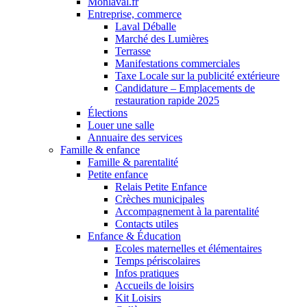
Monlaval.fr
Entreprise, commerce
Laval Déballe
Marché des Lumières
Terrasse
Manifestations commerciales
Taxe Locale sur la publicité extérieure
Candidature – Emplacements de
restauration rapide 2025
Élections
Louer une salle
Annuaire des services
Famille & enfance
Famille & parentalité
Petite enfance
Relais Petite Enfance
Crèches municipales
Accompagnement à la parentalité
Contacts utiles
Enfance & Éducation
Ecoles maternelles et élémentaires
Temps périscolaires
Infos pratiques
Accueils de loisirs
Kit Loisirs