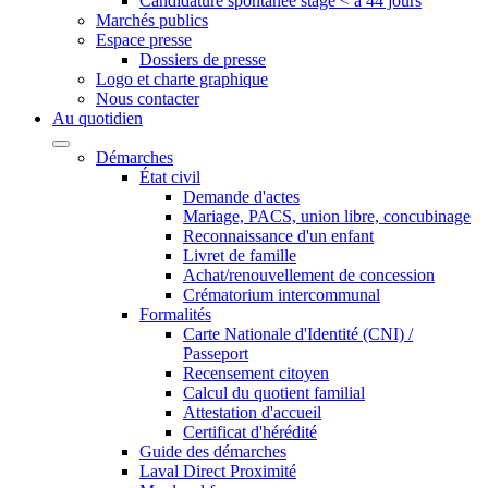
Candidature spontanée stage < à 44 jours
Marchés publics
Espace presse
Dossiers de presse
Logo et charte graphique
Nous contacter
Au quotidien
Démarches
État civil
Demande d'actes
Mariage, PACS, union libre, concubinage
Reconnaissance d'un enfant
Livret de famille
Achat/renouvellement de concession
Crématorium intercommunal
Formalités
Carte Nationale d'Identité (CNI) /
Passeport
Recensement citoyen
Calcul du quotient familial
Attestation d'accueil
Certificat d'hérédité
Guide des démarches
Laval Direct Proximité