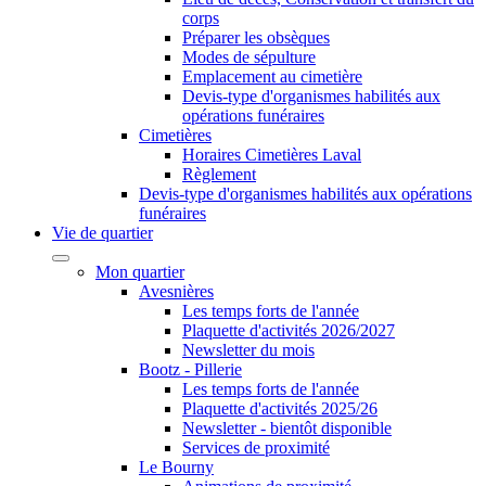
corps
Préparer les obsèques
Modes de sépulture
Emplacement au cimetière
Devis-type d'organismes habilités aux
opérations funéraires
Cimetières
Horaires Cimetières Laval
Règlement
Devis-type d'organismes habilités aux opérations
funéraires
Vie de quartier
Mon quartier
Avesnières
Les temps forts de l'année
Plaquette d'activités 2026/2027
Newsletter du mois
Bootz - Pillerie
Les temps forts de l'année
Plaquette d'activités 2025/26
Newsletter - bientôt disponible
Services de proximité
Le Bourny