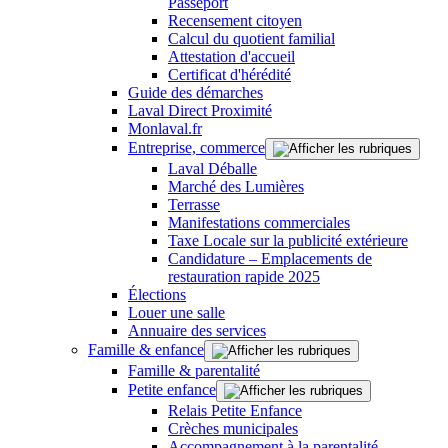
Passeport
Recensement citoyen
Calcul du quotient familial
Attestation d'accueil
Certificat d'hérédité
Guide des démarches
Laval Direct Proximité
Monlaval.fr
Entreprise, commerce
Laval Déballe
Marché des Lumières
Terrasse
Manifestations commerciales
Taxe Locale sur la publicité extérieure
Candidature – Emplacements de
restauration rapide 2025
Élections
Louer une salle
Annuaire des services
Famille & enfance
Famille & parentalité
Petite enfance
Relais Petite Enfance
Crèches municipales
Accompagnement à la parentalité