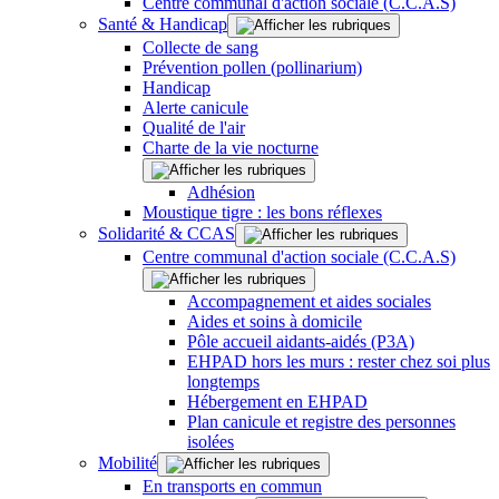
Centre communal d'action sociale (C.C.A.S)
Santé & Handicap
Collecte de sang
Prévention pollen (pollinarium)
Handicap
Alerte canicule
Qualité de l'air
Charte de la vie nocturne
Adhésion
Moustique tigre : les bons réflexes
Solidarité & CCAS
Centre communal d'action sociale (C.C.A.S)
Accompagnement et aides sociales
Aides et soins à domicile
Pôle accueil aidants-aidés (P3A)
EHPAD hors les murs : rester chez soi plus
longtemps
Hébergement en EHPAD
Plan canicule et registre des personnes
isolées
Mobilité
En transports en commun