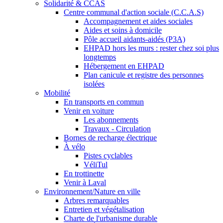
Solidarité & CCAS
Centre communal d'action sociale (C.C.A.S)
Accompagnement et aides sociales
Aides et soins à domicile
Pôle accueil aidants-aidés (P3A)
EHPAD hors les murs : rester chez soi plus
longtemps
Hébergement en EHPAD
Plan canicule et registre des personnes
isolées
Mobilité
En transports en commun
Venir en voiture
Les abonnements
Travaux - Circulation
Bornes de recharge électrique
À vélo
Pistes cyclables
VéliTul
En trottinette
Venir à Laval
Environnement/Nature en ville
Arbres remarquables
Entretien et végétalisation
Charte de l'urbanisme durable