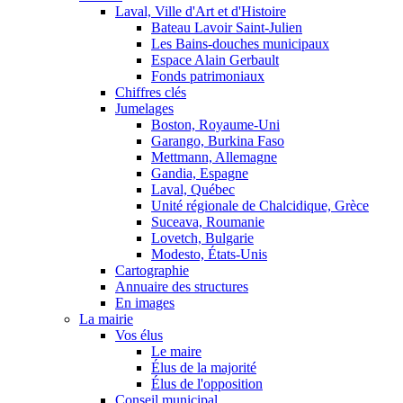
Laval, Ville d'Art et d'Histoire
Bateau Lavoir Saint-Julien
Les Bains-douches municipaux
Espace Alain Gerbault
Fonds patrimoniaux
Chiffres clés
Jumelages
Boston, Royaume-Uni
Garango, Burkina Faso
Mettmann, Allemagne
Gandia, Espagne
Laval, Québec
Unité régionale de Chalcidique, Grèce
Suceava, Roumanie
Lovetch, Bulgarie
Modesto, États-Unis
Cartographie
Annuaire des structures
En images
La mairie
Vos élus
Le maire
Élus de la majorité
Élus de l'opposition
Conseil municipal