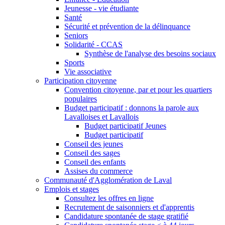
Jeunesse - vie étudiante
Santé
Sécurité et prévention de la délinquance
Seniors
Solidarité - CCAS
Synthèse de l'analyse des besoins sociaux
Sports
Vie associative
Participation citoyenne
Convention citoyenne, par et pour les quartiers
populaires
Budget participatif : donnons la parole aux
Lavalloises et Lavallois
Budget participatif Jeunes
Budget participatif
Conseil des jeunes
Conseil des sages
Conseil des enfants
Assises du commerce
Communauté d'Agglomération de Laval
Emplois et stages
Consultez les offres en ligne
Recrutement de saisonniers et d'apprentis
Candidature spontanée de stage gratifié