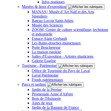
Infos pratiques
Musées & lieux d'exposition
MANAS | Musée d’Art Naïf et des Arts
Singuliers
Bateau Lavoir Saint-Julien
Musée des Sciences
ZOOM, Centre de culture scientifique, technique
et industrielle
Espace Alain Gerbault
Les Bains-douches municipaux
Porte Beucheresse
La maison rigolote
Salles d'Exposition - Artistes plasticiens
Galerie Eugène
Tourisme - Patrimoine
Office de Tourisme du Pays de Laval
Laval Patrimoine
Fonds patrimoniaux
Parcs et jardins
Jardin de la Perrine
Promenade Anne d'Alègre
Bois de l'Huisserie
Aires de jeux
Jardin de la Banque de France