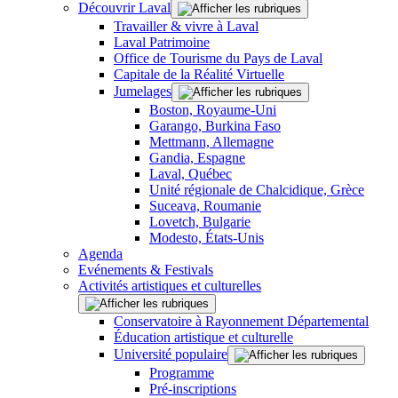
Découvrir Laval
Travailler & vivre à Laval
Laval Patrimoine
Office de Tourisme du Pays de Laval
Capitale de la Réalité Virtuelle
Jumelages
Boston, Royaume-Uni
Garango, Burkina Faso
Mettmann, Allemagne
Gandia, Espagne
Laval, Québec
Unité régionale de Chalcidique, Grèce
Suceava, Roumanie
Lovetch, Bulgarie
Modesto, États-Unis
Agenda
Evénements & Festivals
Activités artistiques et culturelles
Conservatoire à Rayonnement Départemental
Éducation artistique et culturelle
Université populaire
Programme
Pré-inscriptions