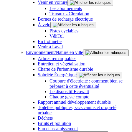
Venir en voiture
Les abonnements
Travaux - Circulation
Bornes de recharge électrique
À vélo
Pistes cyclables
VéliTul
En trottinette
Venir à Laval
Environnement/Nature en ville
Arbres remarquables
Entretien et végétalisation
Charte de l'urbanisme durable
Sobriété Énergétique
Coupure d'électricité : comment bien se
préparer à cette éventualité
Le dispositif Ecowatt
Chaque geste compte
Rapport annuel développement durable
Toilettes publiques, sacs canins et propreté
urbaine
Déchets
Bruits et pollution
Eau et assainissement