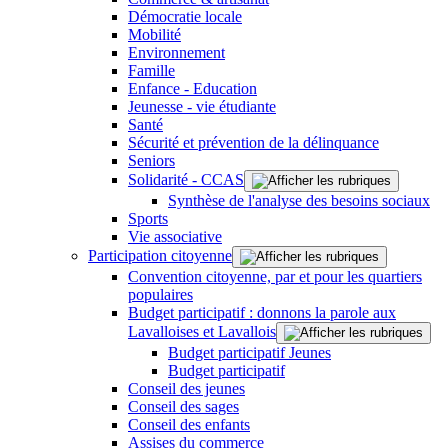
Démocratie locale
Mobilité
Environnement
Famille
Enfance - Education
Jeunesse - vie étudiante
Santé
Sécurité et prévention de la délinquance
Seniors
Solidarité - CCAS
Synthèse de l'analyse des besoins sociaux
Sports
Vie associative
Participation citoyenne
Convention citoyenne, par et pour les quartiers
populaires
Budget participatif : donnons la parole aux
Lavalloises et Lavallois
Budget participatif Jeunes
Budget participatif
Conseil des jeunes
Conseil des sages
Conseil des enfants
Assises du commerce